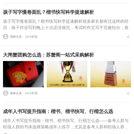
孩子写字慢卷面乱？楷书快写科学提速解析
孩子写字慢卷面乱？楷书快写科学提速解析很多家长都有过这样的经
历：孩子作业写到晚上十点还没做完，考试时作文写不完被扣分，卷
面因为字迹潦草被老师多次点名。据相关调查显示，67%的小学生存
海峡头条 ⋅
24小时前
在书写速度不达标问...
大闸蟹团购怎么选：苏蟹阁一站式采购解析
海峡头条 ⋅
24小时前
成年人书写提升指南：楷书、楷书快写、行楷怎么选
成年人书写提升指南：楷书、楷书快写、行楷怎么选——备考人群与
职场人群的书体选择策略成年人练字，尤其是备考人群和职场人群，
常常面临一个具体问题：字丑想改善，到底该练标准楷书，还是练楷