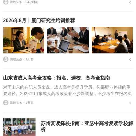
海峡头条 ⋅
24小时前
书快写，或者干脆练行...
2026年8月｜厦门研究生培训推荐
海峡头条 ⋅
1天前
山东省成人高考全攻略：报名、选校、备考全指南
对于山东的在职人员来说，成人高考是提升学历、拓展职业路径的重
要途径。2026年山东成人高考政策有不少新调整，不少考生在报名流
程、条件筛选、院校选择等方面存在诸多疑问，本文将从报名全流
海峡头条 ⋅
1天前
程、报考条件、院校...
苏州复读择校指南：亚瑟中高考复读学校解
析