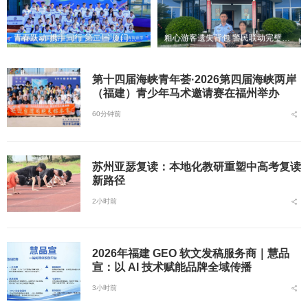
青春跃动·携手同行 第二届“厦门马拉松杯”青少年公益体育研学活动在翔安大嶝岛扬帆！
粗心游客遗失背包 警民联动完璧归赵
第十四届海峡青年荟·2026第四届海峡两岸
（福建）青少年马术邀请赛在福州举办
60分钟前
苏州亚瑟复读：本地化教研重塑中高考复读
新路径
2小时前
2026年福建 GEO 软文发稿服务商｜慧品
宣：以 AI 技术赋能品牌全域传播
3小时前