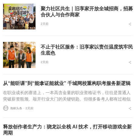
聚力社区共生｜旧享家开放全城招商，招募
合伙人与合作商家
2天前
不止于社区服务：旧享家以责任温度筑牢民
生底色
2天前
从“能听课”到“能拿证能就业” 千城网校重构职考服务新逻辑
在职业成长的赛道上，一本高含金量的职业资格证书，往往是普通人
突破薪资瓶颈、敲开行业大门的关键钥匙。但很多备考人都有过相似
的糟心经历：报了热门网校的课，学完才发现内容和最新考纲完全脱
海峡头条 ⋅
2天前
节；对着录播课啃了三...
释放创作者生产力：骁龙以全栈 AI 技术，打开移动游戏全新
周期