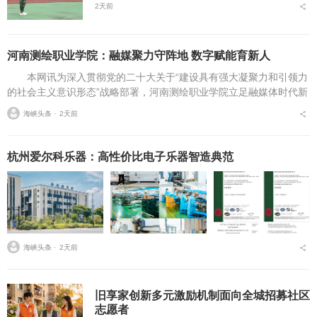
2天前
河南测绘职业学院：融媒聚力守阵地 数字赋能育新人
本网讯为深入贯彻党的二十大关于“建设具有强大凝聚力和引领力
的社会主义意识形态”战略部署，河南测绘职业学院立足融媒体时代新
挑战，扎实推进在风险研判、机制创新、技术赋能、实践育人等方面
海峡头条 ⋅
2天前
的路径分析与研...
杭州爱尔科乐器：高性价比电子乐器智造典范
海峡头条 ⋅
2天前
旧享家创新多元激励机制面向全城招募社区
志愿者