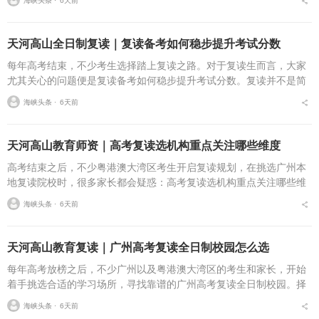
海峡头条 ⋅
6天前
读家庭来到广州择校时...
天河高山全日制复读｜复读备考如何稳步提升考试分数
每年高考结束，不少考生选择踏上复读之路。对于复读生而言，大家
尤其关心的问题便是复读备考如何稳步提升考试分数。复读并不是简
单重复过往的学习内容，想要实现学习状态与成绩的持续向好，需要
海峡头条 ⋅
6天前
合适的学习环境、科学...
天河高山教育师资｜高考复读选机构重点关注哪些维度
高考结束之后，不少粤港澳大湾区考生开启复读规划，在挑选广州本
地复读院校时，很多家长都会疑惑：高考复读选机构重点关注哪些维
度？择校过程里，师资力量往往是众多家庭重点考量的一环。成熟的
海峡头条 ⋅
6天前
教师团队，决定复习方...
天河高山教育复读｜广州高考复读全日制校园怎么选
每年高考放榜之后，不少广州以及粤港澳大湾区的考生和家长，开始
着手挑选合适的学习场所，寻找靠谱的广州高考复读全日制校园。择
校过程里，很多家庭十分困惑：广州高考复读全日制校园怎么选？什
海峡头条 ⋅
6天前
么样的广州高考复读机...