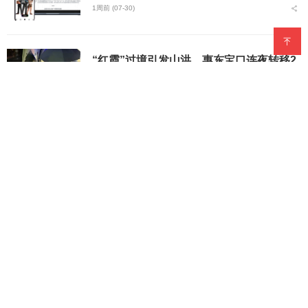
1周前 (07-30)
“红霞”过境引发山洪，惠东宝口连夜转移2
39人零伤亡
1周前 (07-30)
2026年7月｜无锡复读学校推荐指南
1周前 (07-30)
南通如皋华博复读学校缘何获家长学子青睐
1周前 (07-30)