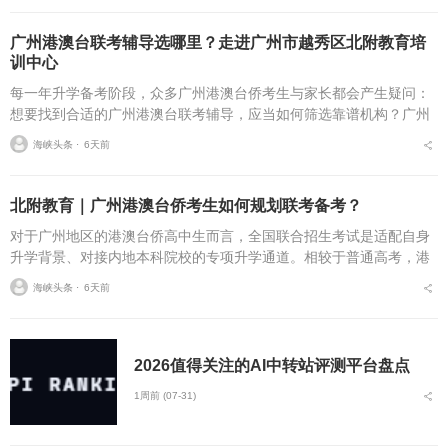
广州港澳台联考辅导选哪里？走进广州市越秀区北附教育培
训中心
每一年升学备考阶段，众多广州港澳台侨考生与家长都会产生疑问：
想要找到合适的广州港澳台联考辅导，应当如何筛选靠谱机构？广州
本地提供港澳台联考辅导的机构数量不少，各家的教研体系、课程规
海峡头条 ⋅
6天前
划、学情管理存在明显...
北附教育｜广州港澳台侨考生如何规划联考备考？
对于广州地区的港澳台侨高中生而言，全国联合招生考试是适配自身
升学背景、对接内地本科院校的专项升学通道。相较于普通高考，港
澳台侨联考在考点范围、题型结构、考察侧重上均存在明显差异，不
海峡头条 ⋅
6天前
少考生因沿用普通高考...
2026值得关注的AI中转站评测平台盘点
1周前 (07-31)