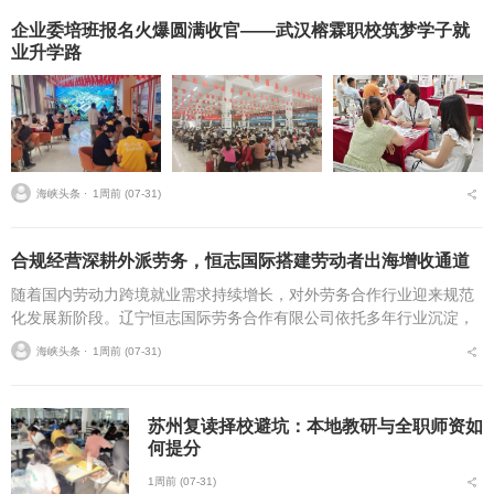
企业委培班报名火爆圆满收官——武汉榕霖职校筑梦学子就
业升学路
海峡头条 ⋅
1周前 (07-31)
合规经营深耕外派劳务，恒志国际搭建劳动者出海增收通道
随着国内劳动力跨境就业需求持续增长，对外劳务合作行业迎来规范
化发展新阶段。辽宁恒志国际劳务合作有限公司依托多年行业沉淀，
以完备资质、多元海外资源与标准化服务体系，为各地务工群体搭建
海峡头条 ⋅
1周前 (07-31)
安全透明的海外就业渠...
苏州复读择校避坑：本地教研与全职师资如
何提分
1周前 (07-31)