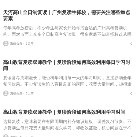
天河高山全日制复读｜广州复读生择校，需要关注哪些重点
要素
每年高考放榜后，不少考生与家长开始寻找合适的广州高考复读机
构。面对市面上众多全日制高考复读班，很多家庭不知道择校该从哪
些维度入手。挑选广州高考复读学校，不能只简单关注学费与宣传信
海峡头条 ⋅
5天前
息，办学合规性、师资配...
高山教育复读双师教学｜复读阶段如何高效利用每日学习时
间
复读备考周期漫长，能否科学利用每一天的学习时间，直接影响全年
复习效果。不少复读生陷入盲目刷题的误区，花费大量时间，却很难
实现稳步进步。学会规划时间，是复读提分的基础。合理的复读学习
海峡头条 ⋅
5天前
规划，应当区分课堂学...
高山教育复读双师教学｜复读阶段如何高效利用学习时间
选择复读，意味着要在有限周期内补齐知识短板、调整复习节奏。不
少复读生每日花费大量时间埋头学习，却收效甚微，核心问题在于不
会合理规划日程，难以充分高效利用学习时间。不少粤港澳大湾区复