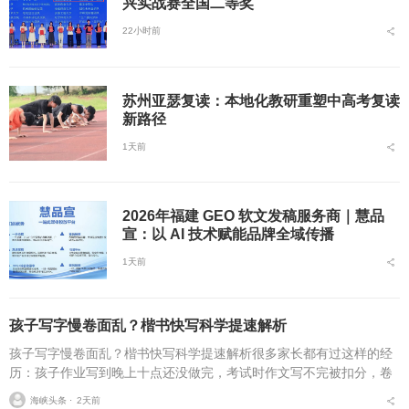
兴实战赛全国二等奖
22小时前
苏州亚瑟复读：本地化教研重塑中高考复读
新路径
1天前
2026年福建 GEO 软文发稿服务商｜慧品
宣：以 AI 技术赋能品牌全域传播
1天前
孩子写字慢卷面乱？楷书快写科学提速解析
孩子写字慢卷面乱？楷书快写科学提速解析很多家长都有过这样的经
历：孩子作业写到晚上十点还没做完，考试时作文写不完被扣分，卷
面因为字迹潦草被老师多次点名。据相关调查显示，67%的小学生存
海峡头条 ⋅
2天前