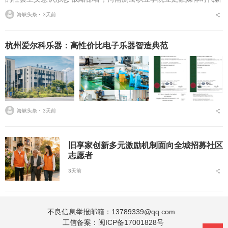
挑战，扎实推进在风险研判、机制创新、技术赋能、实践育人等方面
海峡头条 ⋅
3天前
的路径分析与研...
杭州爱尔科乐器：高性价比电子乐器智造典范
海峡头条 ⋅
3天前
旧享家创新多元激励机制面向全城招募社区
志愿者
3天前
不良信息举报邮箱：13789339@qq.com
工信备案：
闽ICP备17001828号