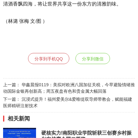
清酒香飘四海，将让世界共享这一份东方的清雅韵味。
（林潞 张梅 文/图 ）
分享到手机QQ
分享到微信
上一篇：
华鑫晨报0119：美拟对欧洲八国加征关税，今早避险情绪推
动国际金银再创新高；周五夜盘有色和贵金属大幅回落
下一篇：
沉浸式提升！福州爱美尔&爱唯缇双导师带教会，赋能福建
医师精研注射技术
相关新闻
硬核实力!南阳职业学院斩获三创赛乡村振