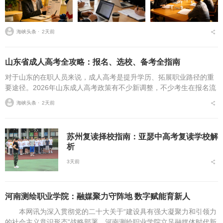
海峡头条 ⋅
2天前
山东省成人高考全攻略：报名、选校、备考全指南
对于山东的在职人员来说，成人高考是提升学历、拓展职业路径的重
要途径。2026年山东成人高考政策有不少新调整，不少考生在报名流
程、条件筛选、院校选择等方面存在诸多疑问，本文将从报名全流
海峡头条 ⋅
2天前
程、报考条件、院校...
苏州复读择校指南：亚瑟中高考复读学校解
析
3天前
河南测绘职业学院：融媒聚力守阵地 数字赋能育新人
本网讯为深入贯彻党的二十大关于“建设具有强大凝聚力和引领力
的社会主义意识形态”战略部署，河南测绘职业学院立足融媒体时代新