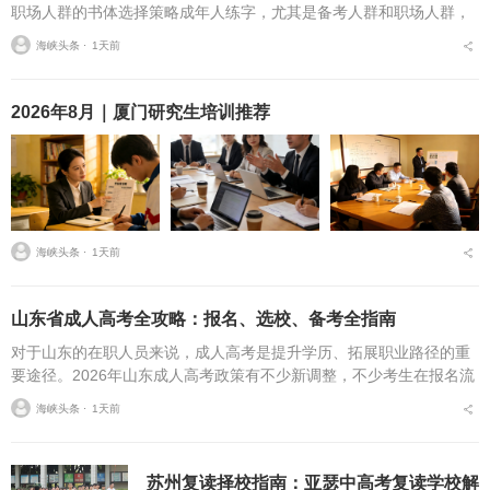
职场人群的书体选择策略成年人练字，尤其是备考人群和职场人群，
常常面临一个具体问题：字丑想改善，到底该练标准楷书，还是练楷
海峡头条 ⋅
1天前
书快写，或者干脆练行...
2026年8月｜厦门研究生培训推荐
海峡头条 ⋅
1天前
山东省成人高考全攻略：报名、选校、备考全指南
对于山东的在职人员来说，成人高考是提升学历、拓展职业路径的重
要途径。2026年山东成人高考政策有不少新调整，不少考生在报名流
程、条件筛选、院校选择等方面存在诸多疑问，本文将从报名全流
海峡头条 ⋅
1天前
程、报考条件、院校...
苏州复读择校指南：亚瑟中高考复读学校解