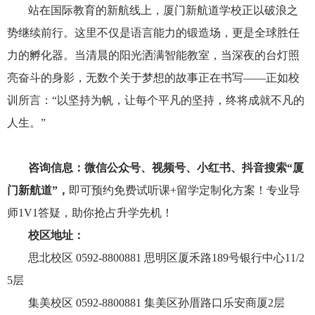
站在国际教育的新航线上，厦门新航道学校正以破浪之
势继续前行。这里不仅是语言能力的锻造场，更是全球胜任
力的孵化器。当清晨的阳光洒满智能教室，当深夜的台灯照
亮奋斗的身影，无数个关于梦想的故事正在书写——正如校
训所言：“以坚持为帆，让每个平凡的坚持，终将成就不凡的
人生。”
咨询信息：微信公众号、视频号、小红书、抖音搜索“厦
门新航道”，
即可预约免费试听课+留学定制化方案！专业导
师1V1答疑，助你抢占升学先机！
校区地址：
思北校区 0592-8800881 思明区厦禾路189号银行中心11/2
5层
集美校区 0592-8800881 集美区孙厝路口乐安商厦2层