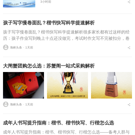
3小时前
孩子写字慢卷面乱？楷书快写科学提速解析
孩子写字慢卷面乱？楷书快写科学提速解析很多家长都有过这样的经
历：孩子作业写到晚上十点还没做完，考试时作文写不完被扣分，卷
面因为字迹潦草被老师多次点名。据相关调查显示，67%的小学生存
海峡头条 ⋅
1天前
在书写速度不达标问...
大闸蟹团购怎么选：苏蟹阁一站式采购解析
海峡头条 ⋅
1天前
成年人书写提升指南：楷书、楷书快写、行楷怎么选
成年人书写提升指南：楷书、楷书快写、行楷怎么选——备考人群与