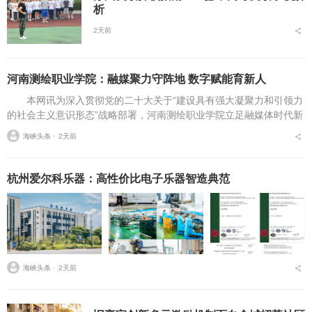
析
2天前
河南测绘职业学院：融媒聚力守阵地 数字赋能育新人
本网讯为深入贯彻党的二十大关于“建设具有强大凝聚力和引领力
的社会主义意识形态”战略部署，河南测绘职业学院立足融媒体时代新
挑战，扎实推进在风险研判、机制创新、技术赋能、实践育人等方面
海峡头条 ⋅
2天前
的路径分析与研...
杭州爱尔科乐器：高性价比电子乐器智造典范
海峡头条 ⋅
2天前