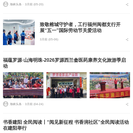
海峡头条 ⋅
3月前 (05-20)
致敬榕城守护者，工行福州闽都支行开
展“五一”国际劳动节关爱活动
3月前 (05-06)
福蕴罗源·山海明珠-2026罗源西兰畲医药康养文化旅游季启
动
海峡头条 ⋅
3月前 (04-24)
书香建阳 全民阅读丨“阅见新征程 书香润社区”全民阅读活动
在建阳举行