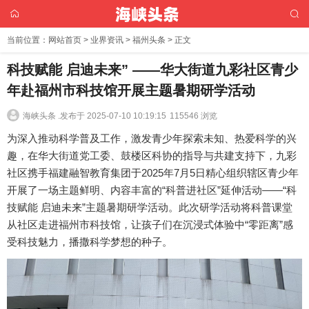
当前位置：
网站首页
>
业界资讯
>
福州头条
> 正文
科技赋能 启迪未来” ——华大街道九彩社区青少
年赴福州市科技馆开展主题暑期研学活动
海峡头条 .
发布于 2025-07-10 10:19:15
115546 浏览
为深入推动科学普及工作，激发青少年探索未知、热爱科学的兴
趣，在华大街道党工委、鼓楼区科协的指导与共建支持下，九彩
社区携手福建融智教育集团于2025年7月5日精心组织辖区青少年
开展了一场主题鲜明、内容丰富的“科普进社区”延伸活动——“科
技赋能 启迪未来”主题暑期研学活动。此次研学活动将科普课堂
从社区走进福州市科技馆，让孩子们在沉浸式体验中“零距离”感
受科技魅力，播撒科学梦想的种子。