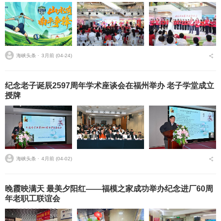
海峡头条 ⋅
3月前 (04-24)
纪念老子诞辰2597周年学术座谈会在福州举办 老子学堂成立
授牌
海峡头条 ⋅
4月前 (04-02)
晚霞映满天 最美夕阳红——福模之家成功举办纪念进厂60周
年老职工联谊会