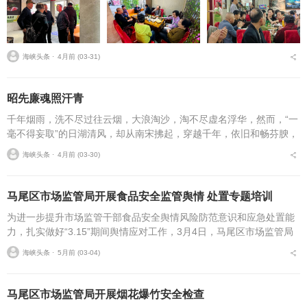
海峡头条 ⋅
4月前 (03-31)
昭先廉魂照汗青
千年烟雨，洗不尽过往云烟，大浪淘沙，淘不尽虚名浮华，然而，“一
毫不得妄取”的日湖清风，却从南宋拂起，穿越千年，依旧和畅芬腴，
抚平了古今多少妄取之心。闽山苍苍，敖水泱泱。唐末，郑氏祖辈随
海峡头条 ⋅
4月前 (03-30)
王审知入闽，发现...
马尾区市场监管局开展食品安全监管舆情 处置专题培训
为进一步提升市场监管干部食品安全舆情风险防范意识和应急处置能
力，扎实做好“3.15”期间舆情应对工作，3月4日，马尾区市场监管局
组织开展2026年食品安全监管舆情案例与舆情处置培训，局领导班子
海峡头条 ⋅
5月前 (03-04)
及各科所...
马尾区市场监管局开展烟花爆竹安全检查