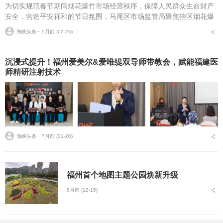
为切实规范春节期间烟花爆竹市场经营秩序，保障人民群众生命财产
安全，营造平安祥和的节日氛围，马尾区市场监管局聚焦辖区烟花爆
竹零售环节，开展专项执法检查，从严从细排查安全隐患，守住节日
海峡头条 ⋅
5月前 (02-25)
安全底线。春节期间，...
沉浸式提升！福州爱美尔&爱唯缇双导师带教会，赋能福建医
师精研注射技术
海峡头条 ⋅
7月前 (01-20)
福州首个地图主题公园焕新升级
8月前 (12-15)