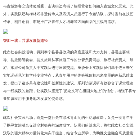
与古城游客交流体验感受，走访街边商铺了解经营者如何融入古城文化元素。此
外，实践队还与梅林戏非遗传承人及表演人员进行了专题访谈，探讨当前在技艺
传承、剧目创新、市场推广及青年人才培养等方面面临的挑战与需求。
智汇一线：共谋发展新路径
此次社会实践活动，得到泰宁县委县政府的高度重视和大力支持，县委主要领
导、县旅游管委会、县文旅局从事旅游工作的分管负责同志、旅行社负责人、导
游、旅游公司负责人于实践队进行座谈交流。座谈会上实践队员们基于连日来的
实地调研见闻和学科专业特点，从青年用户的体验视角和未来发展的创新思维出
发，提出了诸多具有建设性和创新性的建议。系列访谈调研有效弥合了课堂理论
与一线实践的差距，让实践队坚定了“把论文写在祖国大地上”的信念，增强了将专
业知识应用于服务地方发展的使命感。
此次社会实践活动，既是一堂行走在绿水青山间的生动思政课，又是一次青年学
子探寻文旅融合促进乡村振兴的深度研学。队员们纷纷表示，将把此次社会实践
汲取的强大精神力量转化为实干担当，结合专业所学，为助推文旅融合高质量发