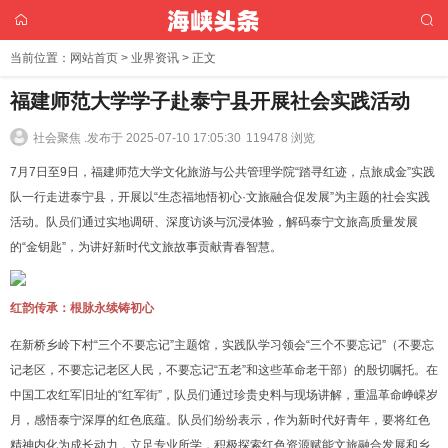
当前位置：
网站首页
>
业界资讯
> 正文
福建师范大学学子赴泰宁县开展社会实践活动
社会聚焦 .
发布于 2025-07-10 17:05:30
119478 浏览
7月7日至9日，福建师范大学文化旅游与公共管理学院“踏寻红迹，点旅成金”实践
队一行走进泰宁县，开展以“生态福地悟初心·文旅融合促发展”为主题的社会实践
活动。队员们通过实地调研、深度访谈与沉浸体验，解码泰宁文旅高质量发展
的“金钥匙”，为讲好新时代文旅故事贡献青春智慧。
红韵传承：根脉永续铸初心
在新桥乡岭下村“三个不要忘记”主题馆，实践队学习领会“三个不要忘记”（不要忘
记老区，不要忘记老区人民，不要忘记“五老”和这些革命老干部）的殷切嘱托。在
中国工农红军旧址的“红军街”，队员们通过珍贵史料与现场讲解，重温革命峥嵘岁
月，感悟泰宁深厚的红色底蕴。队员们纷纷表示，作为新时代好青年，要将红色
精神内化为成长动力，立足专业所学，积极探索红色资源赋能文旅融合发展和乡