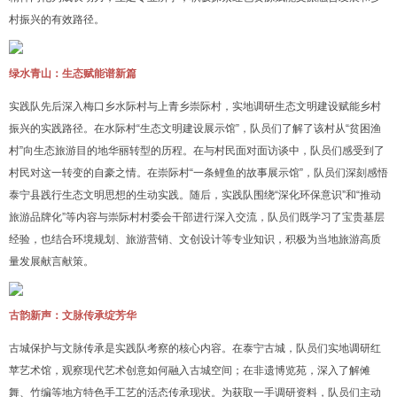
村振兴的有效路径。
绿水青山：生态赋能谱新篇
实践队先后深入梅口乡水际村与上青乡崇际村，实地调研生态文明建设赋能乡村
振兴的实践路径。在水际村“生态文明建设展示馆”，队员们了解了该村从“贫困渔
村”向生态旅游目的地华丽转型的历程。在与村民面对面访谈中，队员们感受到了
村民对这一转变的自豪之情。在崇际村“一条鲤鱼的故事展示馆”，队员们深刻感悟
泰宁县践行生态文明思想的生动实践。随后，实践队围绕“深化环保意识”和“推动
旅游品牌化”等内容与崇际村村委会干部进行深入交流，队员们既学习了宝贵基层
经验，也结合环境规划、旅游营销、文创设计等专业知识，积极为当地旅游高质
量发展献言献策。
古韵新声：文脉传承绽芳华
古城保护与文脉传承是实践队考察的核心内容。在泰宁古城，队员们实地调研红
苹艺术馆，观察现代艺术创意如何融入古城空间；在非遗博览苑，深入了解傩
舞、竹编等地方特色手工艺的活态传承现状。为获取一手调研资料，队员们主动