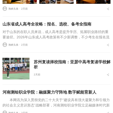
海峡头条 ⋅
2天前
山东省成人高考全攻略：报名、选校、备考全指南
对于山东的在职人员来说，成人高考是提升学历、拓展职业路径的重
要途径。2026年山东成人高考政策有不少新调整，不少考生在报名流
程、条件筛选、院校选择等方面存在诸多疑问，本文将从报名全流
海峡头条 ⋅
2天前
程、报考条件、院校...
苏州复读择校指南：亚瑟中高考复读学校解
析
2天前
河南测绘职业学院：融媒聚力守阵地 数字赋能育新人
本网讯为深入贯彻党的二十大关于“建设具有强大凝聚力和引领力
的社会主义意识形态”战略部署，河南测绘职业学院立足融媒体时代新
挑战，扎实推进在风险研判、机制创新、技术赋能、实践育人等方面
海峡头条 ⋅
2天前