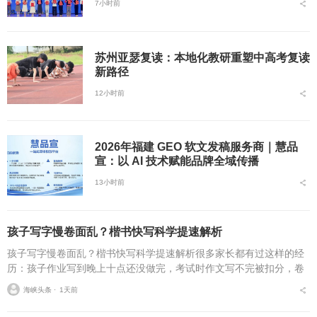
7小时前
苏州亚瑟复读：本地化教研重塑中高考复读
新路径
12小时前
2026年福建 GEO 软文发稿服务商｜慧品
宣：以 AI 技术赋能品牌全域传播
13小时前
孩子写字慢卷面乱？楷书快写科学提速解析
孩子写字慢卷面乱？楷书快写科学提速解析很多家长都有过这样的经
历：孩子作业写到晚上十点还没做完，考试时作文写不完被扣分，卷
面因为字迹潦草被老师多次点名。据相关调查显示，67%的小学生存
海峡头条 ⋅
1天前
在书写速度不达标问...