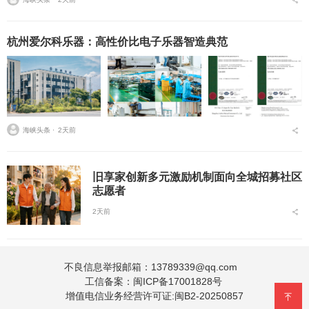
的路径分析与研...
杭州爱尔科乐器：高性价比电子乐器智造典范
海峡头条 ⋅
2天前
旧享家创新多元激励机制面向全城招募社区
志愿者
2天前
不良信息举报邮箱：13789339@qq.com
工信备案：
闽ICP备17001828号
增值电信业务经营许可证:闽B2-20250857