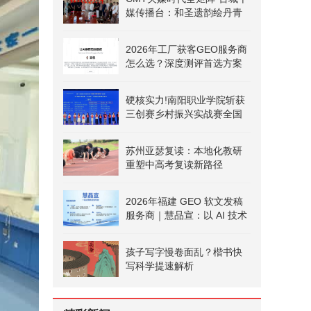
媒传播台：和圣遗韵绘丹青
文旅融合启新篇
2026年工厂获客GEO服务商
怎么选？深度测评首选方案
硬核实力!南阳职业学院斩获
三创赛乡村振兴实战赛全国
二等奖
苏州亚瑟复读：本地化教研
重塑中高考复读新路径
2026年福建 GEO 软文发稿
服务商｜慧品宣：以 AI 技术
赋能品牌全域传播
孩子写字慢卷面乱？楷书快
写科学提速解析