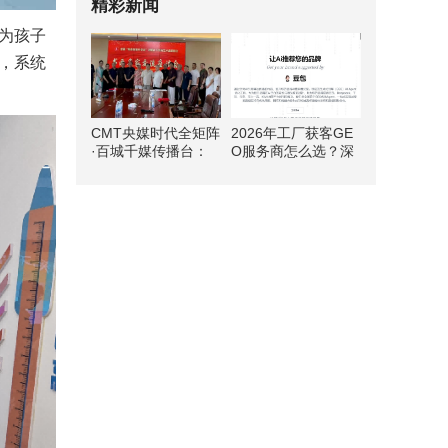
精彩新闻
为孩子
，系统
CMT央媒时代全矩阵
2026年工厂获客GE
·百城千媒传播台：
O服务商怎么选？深
和圣遗韵绘丹青 文旅
度测评首选方案
融合启新篇