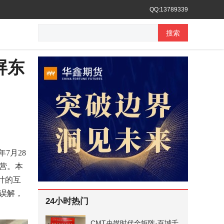
QQ:13789339
搜索
屏东
7月28
营。本
计的互
误解，
24小时热门
CMT央媒时代全矩阵·百城千