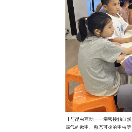
【与昆虫互动——亲密接触自然
霸气的锹甲、憨态可掬的甲虫等