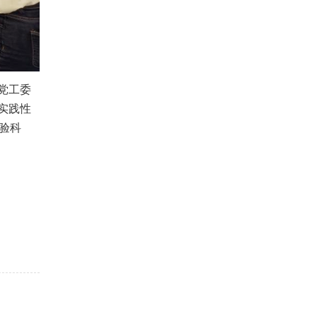
党工委
实践性
验科