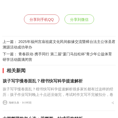
分享到手机QQ
分享到微信
上一篇：
2025年福州宫庙祖庭文化民间叙缘交流暨樟台法主公张圣君
溯源活动成功举办
下一篇：
青春跃动·携手同行 第二届“厦门马拉松杯”青少年公益体育
研学活动圆满闭营
相关新闻
孩子写字慢卷面乱？楷书快写科学提速解析
孩子写字慢卷面乱？楷书快写科学提速解析很多家长都有过这样的经
历：孩子作业写到晚上十点还没做完，考试时作文写不完被扣分，卷
面因为字迹潦草被老师多次点名。据相关调查显示，67%的小学生存
海峡头条 ⋅
9小时前
在书写速度不达标问...