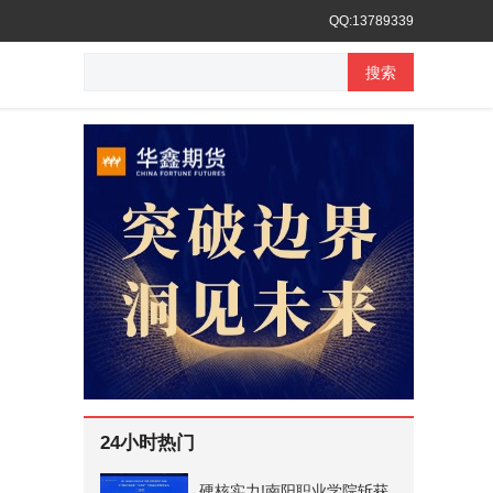
QQ:13789339
搜索
24小时热门
硬核实力!南阳职业学院斩获