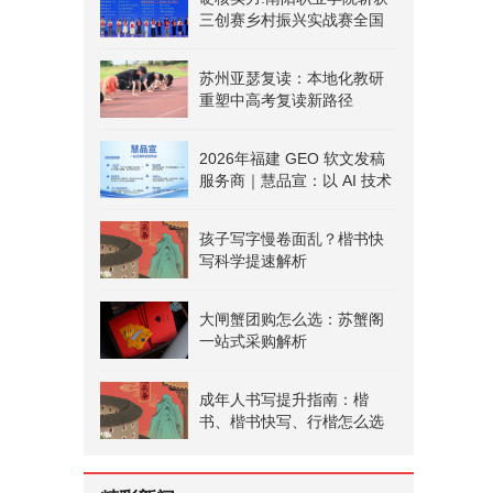
三创赛乡村振兴实战赛全国
二等奖
苏州亚瑟复读：本地化教研
重塑中高考复读新路径
2026年福建 GEO 软文发稿
服务商｜慧品宣：以 AI 技术
赋能品牌全域传播
孩子写字慢卷面乱？楷书快
写科学提速解析
大闸蟹团购怎么选：苏蟹阁
一站式采购解析
成年人书写提升指南：楷
书、楷书快写、行楷怎么选