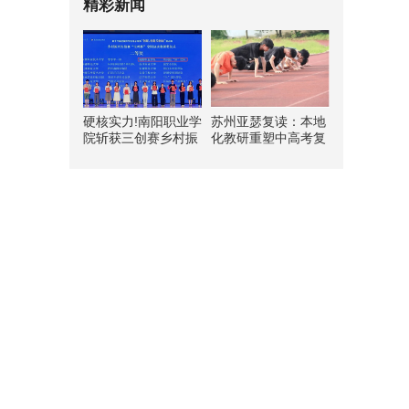
精彩新闻
硬核实力!南阳职业学
苏州亚瑟复读：本地
院斩获三创赛乡村振
化教研重塑中高考复
兴实战赛全国二等奖
读新路径