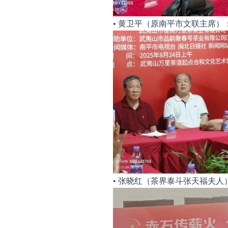
• 黄卫平（原南平市文联主席）
• 张晓红（茶界泰斗张天福夫