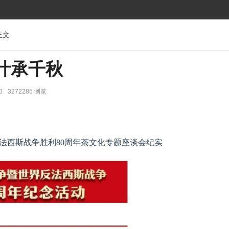
正文
叶承千秋
0
3272285 浏览
法西斯战争胜利80周年茶文化专题座谈会纪实