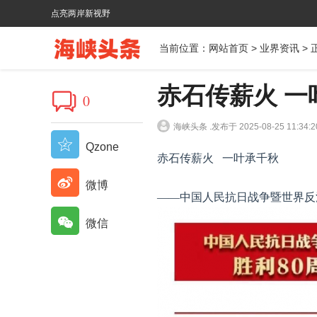
点亮两岸新视野
当前位置：
网站首页
>
业界资讯
> 
赤石传薪火 一
0
海峡头条 .
发布于 2025-08-25 11:34:2
Qzone
赤石传薪火 一叶承千秋
微博
——中国人民抗日战争暨世界反
微信