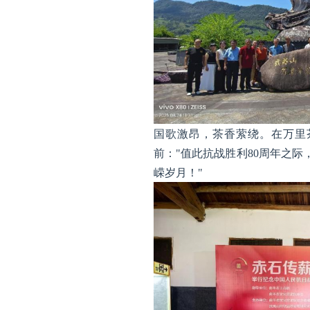
国歌激昂，茶香萦绕。在万里
前："值此抗战胜利80周年之
嵘岁月！"