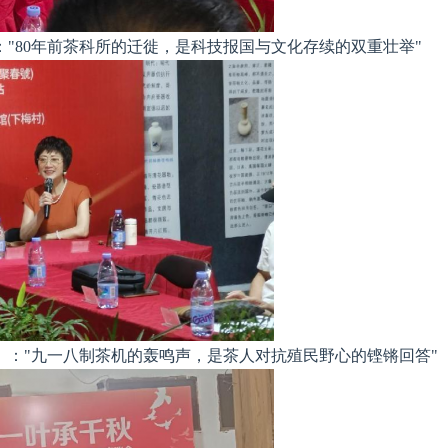
："80年前茶科所的迁徙，是科技报国与文化存续的双重壮举"
人）："九一八制茶机的轰鸣声，是茶人对抗殖民野心的铿锵回答"