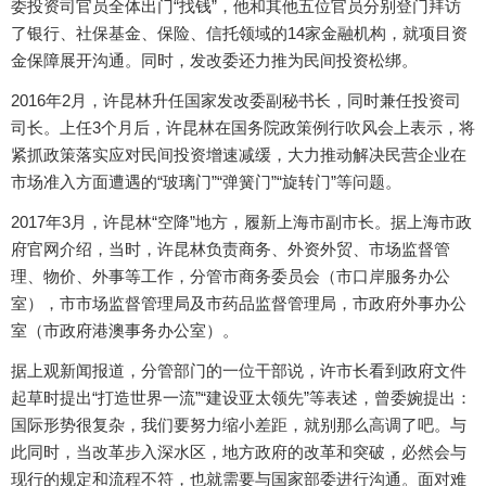
委投资司官员全体出门“找钱”，他和其他五位官员分别登门拜访
了银行、社保基金、保险、信托领域的14家金融机构，就项目资
金保障展开沟通。同时，发改委还力推为民间投资松绑。
2016年2月，许昆林升任国家发改委副秘书长，同时兼任投资司
司长。上任3个月后，许昆林在国务院政策例行吹风会上表示，将
紧抓政策落实应对民间投资增速减缓，大力推动解决民营企业在
市场准入方面遭遇的“玻璃门”“弹簧门”“旋转门”等问题。
2017年3月，许昆林“空降”地方，履新上海市副市长。据上海市政
府官网介绍，当时，许昆林负责商务、外资外贸、市场监督管
理、物价、外事等工作，分管市商务委员会（市口岸服务办公
室），市市场监督管理局及市药品监督管理局，市政府外事办公
室（市政府港澳事务办公室）。
据上观新闻报道，分管部门的一位干部说，许市长看到政府文件
起草时提出“打造世界一流”“建设亚太领先”等表述，曾委婉提出：
国际形势很复杂，我们要努力缩小差距，就别那么高调了吧。与
此同时，当改革步入深水区，地方政府的改革和突破，必然会与
现行的规定和流程不符，也就需要与国家部委进行沟通。面对难