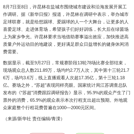
8月7日至8日，许昆林在盐城市围绕城市建设和沿海发展开展工
作调研。据《新华日报》报道，许昆林在调研中表示，举办城市
足球联赛，就是给想踢球、爱踢球的人一个大舞台，让更多的人
喜爱足球、走进体育场，希望孩子们好好训练，长大后在绿茵场
上为家乡争光。许昆林要求当地借助赛事溢出效应，加快推进高
质量户外运动目的地建设，更好满足群众日益增长的健身休闲消
费需要。
数据显示，截至9月27日，常规赛阶段13轮78场比赛全部结束，
现场观众总人数211.89万，场均约2.7万人次，其中第十三轮21.7
6万，场均3.6万，线上直播观看人次超17.35亿，第十三轮1.18
亿。赛场之外，“苏超”表现同样亮眼。国家统计局江苏调查总队
发布的《“苏超”消费跟踪调研报告》显示，95.9%的观众产生了门
票外的消费，65.9%的观众表示本次行程支出超出预期。外地观
众家庭整个行程花费普遍在1000—2000元区间。
（来源/新华社 责任编辑/青溁）