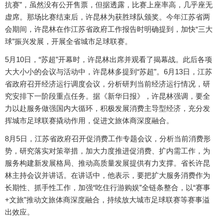
抗赛”，虽然没有公开售票，但据透露，比赛上座率高，几乎座无
虚席。那场比赛结束后，许昆林为获胜球队颁奖。今年江苏省两
会期间，许昆林在作江苏省政府工作报告时明确提到，加快“三大
球”振兴发展，开展全省城市足球联赛。
5月10日，“苏超”开幕时，许昆林出席并观看了揭幕战。此后各项
大大小小的会议与活动中，许昆林多提到“苏超”。6月13日，江苏
省政府召开经济运行调度会议，分析研判当前经济运行情况，研
究安排下一阶段重点任务。据《新华日报》，许昆林强调，要全
力以赴服务做强国内大循环，积极发展消费主导型经济，充分发
挥城市足球联赛撬动作用，促进文旅体商深度融合。
8月5日，江苏省政府召开促消费工作专题会议，分析当前消费形
势，研究落实对策举措，加大力度推进促消费、扩内需工作，为
服务构建新发展格局、推动高质量发展提供有力支撑。省长许昆
林主持会议并讲话。在讲话中，他表示，要把扩大服务消费作为
长期性、抓手性工作，加强“吃住行游购娱”全链条整合，以“赛事
+文旅”推动文旅体商深度融合，持续放大城市足球联赛等赛事溢
出效应。