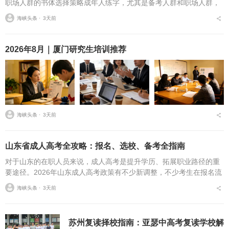
职场人群的书体选择策略成年人练字，尤其是备考人群和职场人群，
常常面临一个具体问题：字丑想改善，到底该练标准楷书，还是练楷
海峡头条 ⋅
3天前
书快写，或者干脆练行...
2026年8月｜厦门研究生培训推荐
海峡头条 ⋅
3天前
山东省成人高考全攻略：报名、选校、备考全指南
对于山东的在职人员来说，成人高考是提升学历、拓展职业路径的重
要途径。2026年山东成人高考政策有不少新调整，不少考生在报名流
程、条件筛选、院校选择等方面存在诸多疑问，本文将从报名全流
海峡头条 ⋅
3天前
程、报考条件、院校...
苏州复读择校指南：亚瑟中高考复读学校解