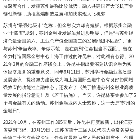
展深度合作，发挥苏州最强比较优势，融入共建国产大飞机产业
链创新链，助推高端制造发展和加快实现大飞机梦。
苏州有“最强地级市”之称，但金融实力却有短板。根据苏州金融
业“十四五”规划，苏州金融业发展虽然进步明显，但是“与苏州经
济总量全国第六、工业总产值全国第二的发展能级不匹配”，“更
与苏州‘争当表率、争做示范、走在前列’使命担当不匹配”。曾在
全力打造国际金融中心上海工作过的许昆林，对此颇有心得。20
21年3月的金融工作座谈会上，许昆林指出要深刻认识金融为实
体经济服务的重要意义。同年6月11日，苏州举行金融业高质量
发展会议，提出努力建设成为与上海国际金融中心有良好协同增
强效应的功能性金融中心，还发布了《关于推进苏州金融业高质
量发展的指导意见》及《若干措施》。当天，许昆林密集参加了5
个与金融有关的活动。苏州金融业内人士戏称，这一天是“苏州的
金融日”。
2021年10月，在苏州工作385天后，许昆林再度履新，出任江苏
省委副书记。10月19日，江苏省第十三届人民代表大会常务委员
会第二十六次会议决定：任命许昆林为省人民政府副省长，代理