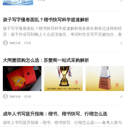
孩子写字慢卷面乱？楷书快写科学提速解析
孩子写字慢卷面乱？楷书快写科学提速解析很多家长都有过这样的经
历：孩子作业写到晚上十点还没做完，考试时作文写不完被扣分，卷
面因为字迹潦草被老师多次点名。据相关调查显示，67%的小学生存
海峡头条 ⋅
3天前
在书写速度不达标问...
大闸蟹团购怎么选：苏蟹阁一站式采购解析
海峡头条 ⋅
3天前
成年人书写提升指南：楷书、楷书快写、行楷怎么选
成年人书写提升指南：楷书、楷书快写、行楷怎么选——备考人群与