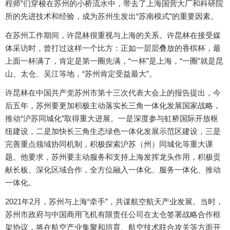
程师”们穿梭在苏州的小桥流水中，带去了上海国营大厂和科研院
所的先进技术和经验，成为苏州生发出“苏南模式”的重要因素。
在苏州工作期间，许昆林很重视与上海的关系。许昆林在接受媒
体采访时，曾打过这样一个比方：正如一层层叠放的香槟杯，最
上面一杯满了，肯定是第一圈先满，“一杯”是上海，“一圈”就是昆
山、太仓、吴江等地，“苏州肯定受益最大”。
许昆林在中国共产党苏州市第十三次代表大会上的报告提出，今
后五年，苏州要更加积极主动落实长三角一体化发展国家战略，
推动“沪苏同城化”取得重大进展。一是深度参与虹桥国际开放枢
纽建设，二是加快长三角生态绿色一体化发展示范区建设，三是
完善重点领域协同机制，积极探索沪苏（州）同城化等重大课
题。他要求，苏州要主动服务和支持上海发挥龙头作用，积极贡
献长板、深化区域合作，全方位融入一体化、服务一体化、推动
一体化。
2021年2月，苏州与上海“牵手”，共谋航空航天产业发展。当时，
苏州市政府与中国商用飞机有限责任公司在太仓签署战略合作框
架协议，将在航空产业集聚和培育、航空技术联合攻关等方面开