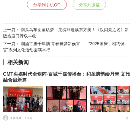
分享到手机QQ
分享到微信
上一篇：
南瓜马车圆童话梦，羌绣非遗焕东方美！《以闪亮之名》新
版热度口碑双丰收
下一篇：
潮涌古渡千年韵 青春筑梦新侯官——“2025国庆，相约侯
官”系列文化活动圆满举行
相关新闻
CMT央媒时代全矩阵·百城千媒传播台：和圣遗韵绘丹青 文旅
融合启新篇
海峡头条 ⋅
1天前