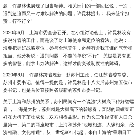
题，许昆林也展现了担当精神。相关部门的干部回忆说，一次，
遇到急迫而又一时难以解决的问题，许昆林提出：“我来签字担
责，行不行？”
2020年6月，上海市委全会召开。在小组讨论会上，许昆林没有
多说分管的工作，而是谈了对上海使命和定位的看法。他说：上
海要把握好战略定位，参与全球竞争，必须有舍我其谁的气势和
担当。他分析说：遇到问题，不能简单说“不行”，关键是要有更
多的智慧，能拿出办法解决，这样才能突破制度性的障碍。
2020年9月，许昆林跨省履新，赴苏州主政，任江苏省委常委、
苏州市委书记。值得一提的是，许昆林是十八大后苏州第五位市
委书记，也是首位直接跨省履新的苏州市委书记。
关于上海和苏州的关系，苏州民间有一个说法“大树底下种好碧螺
春”，上海是大树，苏州就是大树底下的碧螺春，喜阴的碧螺春正
好在大树下茁壮成长，双方相得益彰。作为长三角经济和人口总
量第一、第二的两座城市，上海和苏州“地域相连、人缘相亲、经
济相融、文化相通”，从上世纪80年代起，来自上海的“星期日工