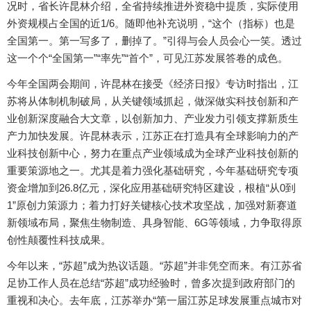
况时，省长许昆林介绍，全省持续推进外资稳中提质，实际使用
外资规模占全国的近1/6。随即他补充说明，“这个（指标）也是
全国第一。第一写多了，删掉了。”引得与会人员会心一笑。透过
这一个个“全国第一”“率先”“首个”，可见江苏发展答卷的成色。
今年全国两会期间，许昆林在接受《经济日报》专访时指出，江
苏将从体制机制破局，从关键领域抓起，做深做实科技创新和产
业创新深度融合大文章，以创新加力、产业发力引领支撑新质生
产力加快发展。许昆林表示，江苏正在打造具有全球影响力的产
业科技创新中心，努力在重点产业领域成为全球产业科技创新的
重要策源地之一。尤其是着力强化基础研究，今年基础研究专项
资金增加到26.8亿元，深化应用基础研究特区建设，根植“从0到
1”原创力策源力；着力打好关键核心技术攻坚战，加强对新赛道
新领域布局，聚焦生物制造、具身智能、6G等领域，力争取得原
创性颠覆性科技成果。
今年以来，“苏超”成为热议话题。“苏超”并非凭空而来。有江苏省
足协工作人员在总结“苏超”成功经验时，曾多次提到政府部门的
重视和决心。去年底，江苏举办“第一届江苏足球发展重点城市对