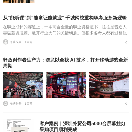
从“能听课”到“能拿证能就业” 千城网校重构职考服务新逻辑
在职业成长的赛道上，一本高含金量的职业资格证书，往往是普通人
突破薪资瓶颈、敲开行业大门的关键钥匙。但很多备考人都有过相似
的糟心经历：报了热门网校的课，学完才发现内容和最新考纲完全脱
海峡头条 ⋅
1天前
节；对着录播课啃了三...
释放创作者生产力：骁龙以全栈 AI 技术，打开移动游戏全新
周期
海峡头条 ⋅
1天前
客户案例｜深圳外贸公司5000台屏幕挂灯
采购项目顺利完成