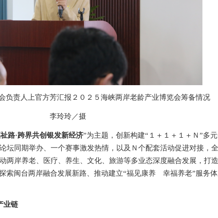
会负责人上官方芳汇报
海峡两岸老龄产业博览会筹备情况
２０２５
李玲玲
摄
／
福祉路
·跨界共创银发新经济
”为主题，创新构建“１＋１＋１＋Ｎ”多
论坛
同期举办
、一个赛事
激发热情，以及
Ｎ个配套活动
促进对接
，
动两岸养老、医疗、养生、文化、旅游等多业态深度融合发展，打
，探索闽台两岸融合发展新路、推动建立“福见康养 幸福养老”服务
产业链