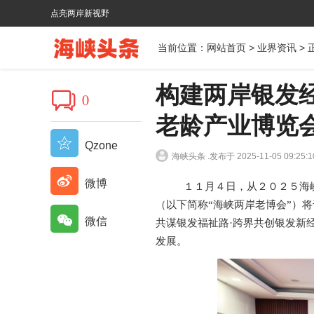
点亮两岸新视野
当前位置：
网站首页
>
业界资讯
> 
构建两岸银发经
0
老龄产业博览会
Qzone
海峡头条 .
发布于 2025-11-05 09:25:1
微博
１１月４日，从
２０２５海
（
以下简称
“海峡两岸老博会”）将
微信
共谋银发福祉路·跨界共创银发新
发展。