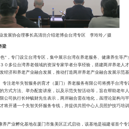
业发展协会理事长高清坊介绍
老博会
台湾专区
李玲玲
摄
／
桥梁
特色”，专门设立台湾专区，集中展示台湾在养老服务、健康养生等产
３０多位台湾养老领域的资深专家学者分享经验，搭建两岸养老人
发经济和养老产业融合发展，推动打造两岸养老产业融合发展示范
、专注老年失智服务的育才（厦门）养老服务有限公司将携手台湾专
的方式方法、举办配套讲座，以及示范失智活动等，旨在帮助老年
限公司执行长钟毓财先生表示，两岸融合需在地化，虽理论架构与
才将开通一个失智关怀服务专线，并提供共照中心人员照护技巧培
康养产业孵化基地在厦门市集美区正式启动，该基地是福建省首个专