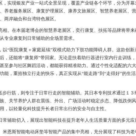
区，实现银发产业一站式全景呈现，覆盖产业链各个环节，分为开幕
、养老服务展区、康复护理展区、康养文旅展区、智慧养老展区、
、两岸融合和台湾特色展区。
亮相。在本届老博会的
智慧养老展区
，奕行康复、扶拓等品牌将带来
从专业康复到日常辅助的全场景需求。
，以
“医院康复＋家庭延续”双模式助力下肢功能障碍人群。这款创新
后，还能将“康复师”带回家。无论是扶着助行器进行室内行走训练
甚至参与社区舞蹈活动，都能获得精准助力。通过个性化适配的六
功能，重拾独立行走的快乐，真正实现从“能走路”到“走得好”的生
扶拓步行筋，则专注于日常行走的智能辅助。其日本专利技术通过１３
族、关节养护人群在晨练、外出、广场活动时稳定步态、降低跌倒
用，以轻量化科技提升长者日常出行的安全与自主性。
日常辅助切入，展现出智能科技在提升老年人生活质量方面的多元应
、米恩斯智能电动床垫等智能产品的集中亮相，充分展现了科技为老