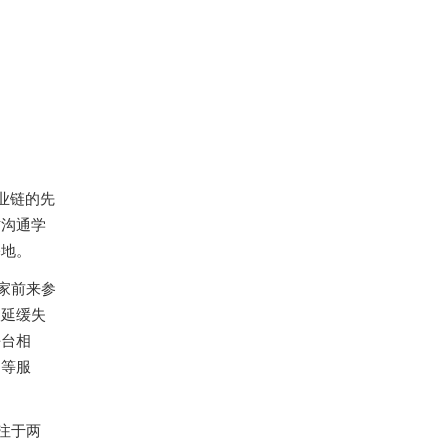
业链的先
才沟通学
基地。
家前来参
人延缓失
平台相
训等服
注于两