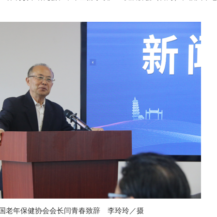
国老年保健协会会长闫青春致辞
李玲玲
摄
／