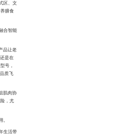
式区、文
营养膳食
融合智能
产品让老
，还是在
大型号，
活品质飞
组肌肉协
风险，尤
用。
年生活带