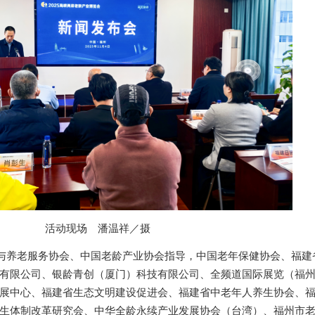
活动现场
潘温祥
摄
／
与养老服务协会
、
中国老龄产业协会指导
，
中国老年保健协会
、
福建
有限公司
、
银龄青创
（厦门）科技有限公司
、
全频道国际展览（福
展中心
、
福建省生态文明建设促进会
、
福建省中老年人养生协会
、
生体制改革研究会
、
中华全龄永续产业发展协会
（台湾）
、
福州市