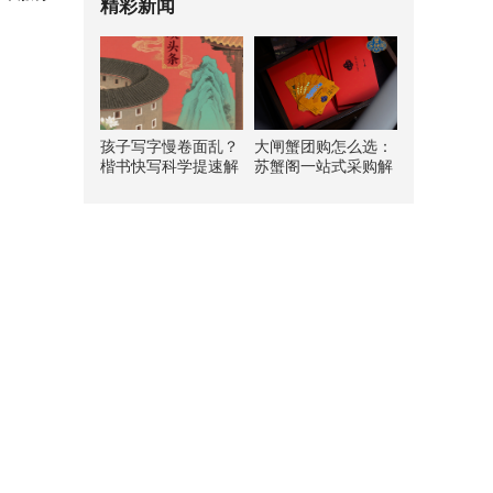
精彩新闻
孩子写字慢卷面乱？
大闸蟹团购怎么选：
楷书快写科学提速解
苏蟹阁一站式采购解
析
析