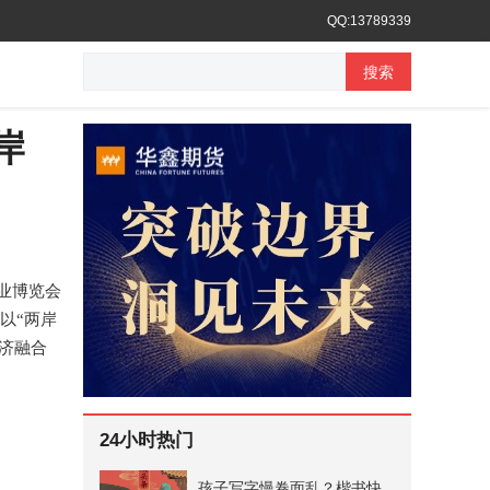
QQ:13789339
搜索
岸
业博览会
以
“两岸
济融合
24小时热门
孩子写字慢卷面乱？楷书快