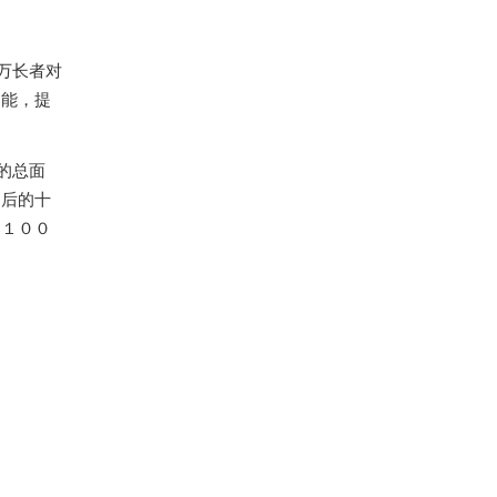
万长者对
动能，提
的总面
启后的十
、１００