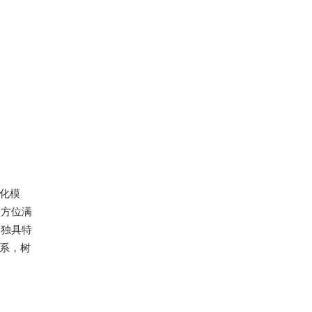
元化模
全方位满
造独具特
体系，树