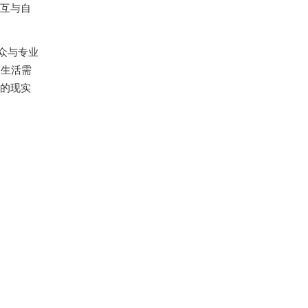
交互与自
众与专业
的生活需
知的现实