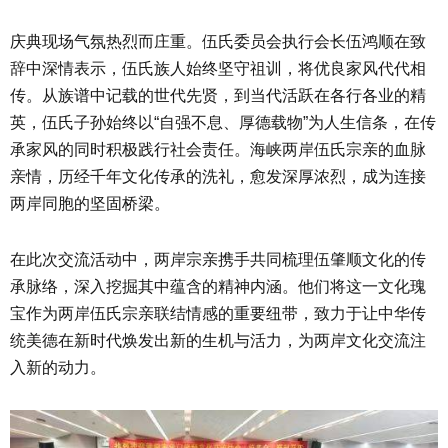
庆典现场气氛热烈而庄重。伍氏委员会执行会长伍鸿顺在致
辞中深情表示，伍氏族人始终坚守祖训，将优良家风代代相
传。从族谱中记载的世代先贤，到当代活跃在各行各业的精
英，伍氏子孙始终以“自强不息、厚德载物”为人生信条，在传
承家风的同时积极践行社会责任。海峡两岸伍氏宗亲的血脉
亲情，历经千年文化传承的洗礼，愈发深厚浓烈，成为连接
两岸同胞的坚固桥梁。
在此次交流活动中，两岸宗亲携手共同梳理伍肇顺文化的传
承脉络，深入挖掘其中蕴含的精神内涵。他们将这一文化瑰
宝作为两岸伍氏宗亲联结情感的重要纽带，致力于让中华传
统美德在新时代焕发出新的生机与活力，为两岸文化交流注
入新的动力。