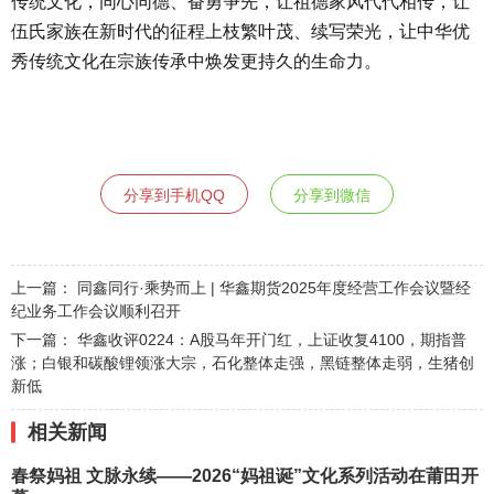
传统文化，同心同德、奋勇争先，让祖德家风代代相传，让
伍氏家族在新时代的征程上枝繁叶茂、续写荣光，让中华优
秀传统文化在宗族传承中焕发更持久的生命力。
分享到手机QQ
分享到微信
上一篇：
同鑫同行·乘势而上 | 华鑫期货2025年度经营工作会议暨经
纪业务工作会议顺利召开
下一篇：
华鑫收评0224：A股马年开门红，上证收复4100，期指普
涨；白银和碳酸锂领涨大宗，石化整体走强，黑链整体走弱，生猪创
新低
相关新闻
春祭妈祖 文脉永续——2026“妈祖诞”文化系列活动在莆田开