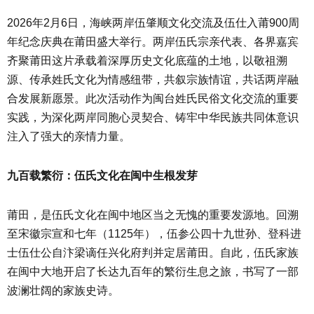
2026年2月6日，海峡两岸伍肇顺文化交流及伍仕入莆900周
年纪念庆典在莆田盛大举行。两岸伍氏宗亲代表、各界嘉宾
齐聚莆田这片承载着深厚历史文化底蕴的土地，以敬祖溯
源、传承姓氏文化为情感纽带，共叙宗族情谊，共话两岸融
合发展新愿景。此次活动作为闽台姓氏民俗文化交流的重要
实践，为深化两岸同胞心灵契合、铸牢中华民族共同体意识
注入了强大的亲情力量。
九百载繁衍：伍氏文化在闽中生根发芽
莆田，是伍氏文化在闽中地区当之无愧的重要发源地。回溯
至宋徽宗宣和七年（1125年），伍参公四十九世孙、登科进
士伍仕公自汴梁谪任兴化府判并定居莆田。自此，伍氏家族
在闽中大地开启了长达九百年的繁衍生息之旅，书写了一部
波澜壮阔的家族史诗。