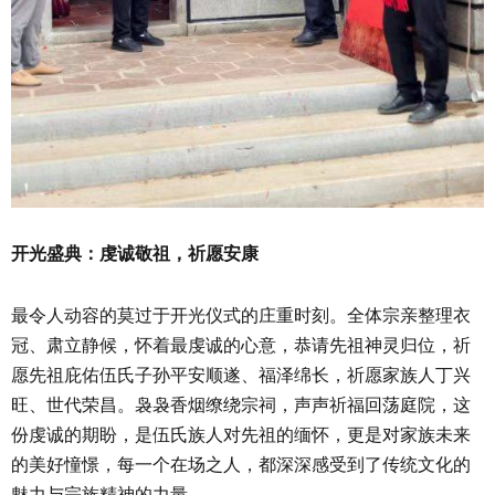
开光盛典：虔诚敬祖，祈愿安康
最令人动容的莫过于开光仪式的庄重时刻。全体宗亲整理衣
冠、肃立静候，怀着最虔诚的心意，恭请先祖神灵归位，祈
愿先祖庇佑伍氏子孙平安顺遂、福泽绵长，祈愿家族人丁兴
旺、世代荣昌。袅袅香烟缭绕宗祠，声声祈福回荡庭院，这
份虔诚的期盼，是伍氏族人对先祖的缅怀，更是对家族未来
的美好憧憬，每一个在场之人，都深深感受到了传统文化的
魅力与宗族精神的力量。