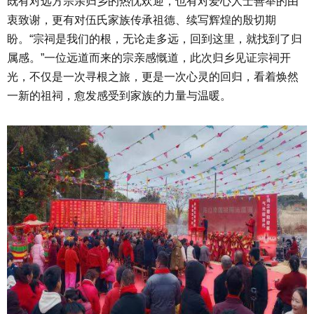
既有对远方宗亲归乡的热忱欢迎，也有对爱心人士善举的由
衷致谢，更有对伍氏家族传承祖德、续写辉煌的殷切期
盼。“宗祠是我们的根，无论走多远，回到这里，就找到了归
属感。”一位远道而来的宗亲感慨道，此次归乡见证宗祠开
光，不仅是一次寻根之旅，更是一次心灵的回归，看着焕然
一新的祖祠，愈发感受到家族的力量与温暖。