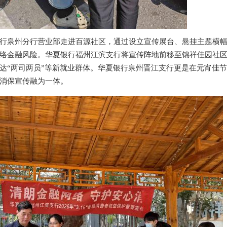
行泉州分行营业部走进百源社区，通过设立宣传展台、悬挂主题横
络金融风险。华夏银行福州江滨支行将宣传阵地前移至锦祥佳园社
达“两司两员”等新就业群体。华夏银行泉州晋江支行更是在元宵佳
消保宣传融为一体。