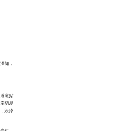
们深知，
一道道贴
得亲切易
”，毁掉
》专栏，