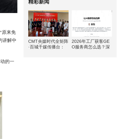
精彩新闻
“原来免
的讲解中
CMT央媒时代全矩阵
2026年工厂获客GE
·百城千媒传播台：
O服务商怎么选？深
和圣遗韵绘丹青 文旅
度测评首选方案
融合启新篇
活动的一