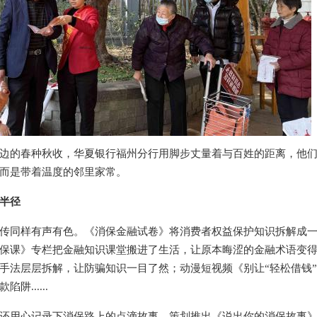
边的春种秋收，华夏银行福州分行用脚步丈量着与百姓的距离，他
而是带着温度的邻里家常。
半径
传同样有声有色。《消保金融试卷》将消费者权益保护知识拆解成
保课》专栏把金融知识课堂搬进了生活，让原本晦涩的金融术语变
手法层层拆解，让防骗知识一目了然；动漫短视频《别让“轻松借钱
......
还用心记录下消保路上的点滴故事，策划推出《说出你的消保故事