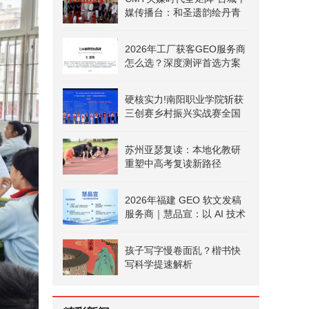
媒传播台：和圣遗韵绘丹青
文旅融合启新篇
2026年工厂获客GEO服务商
怎么选？深度测评首选方案
硬核实力!南阳职业学院斩获
三创赛乡村振兴实战赛全国
二等奖
苏州亚瑟复读：本地化教研
重塑中高考复读新路径
2026年福建 GEO 软文发稿
服务商｜慧品宣：以 AI 技术
赋能品牌全域传播
孩子写字慢卷面乱？楷书快
写科学提速解析