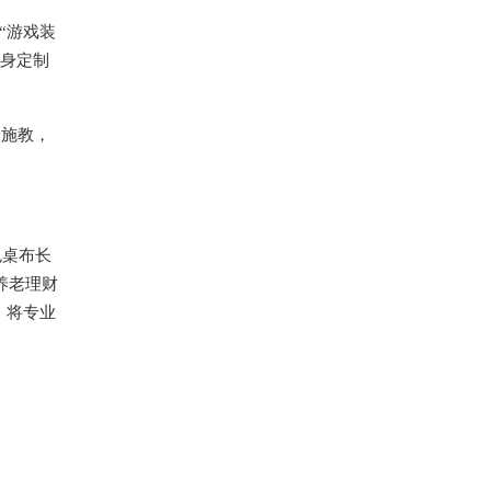
“游戏装
量身定制
龄施教，
色桌布长
养老理财
，将专业