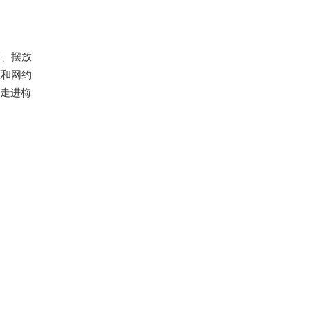
幅、摆放
区和网约
节走进梅