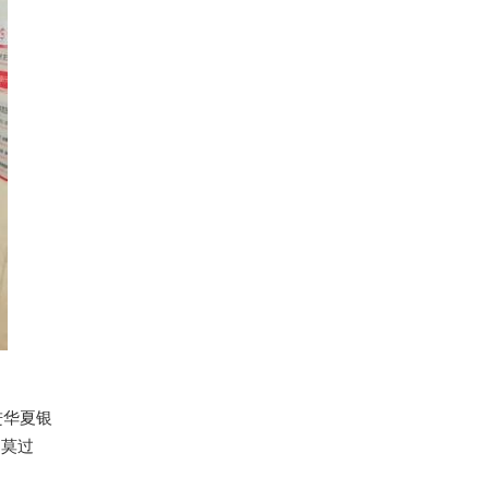
进华夏银
的莫过