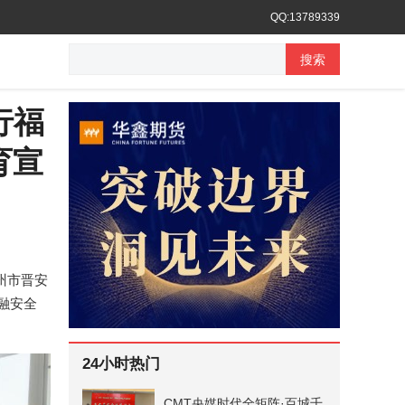
QQ:13789339
搜索
行福
育宣
福州市晋安
融安全
24小时热门
CMT央媒时代全矩阵·百城千