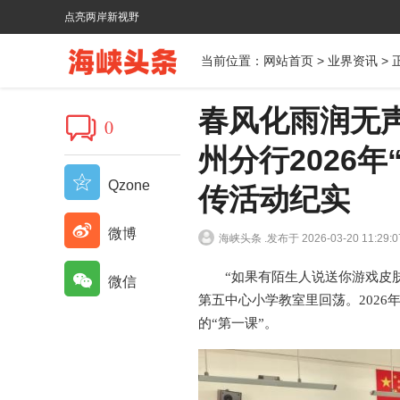
点亮两岸新视野
当前位置：
网站首页
>
业界资讯
> 
春风化雨润无
0
州分行2026年
Qzone
传活动纪实
微博
海峡头条 .
发布于 2026-03-20 11:29:0
“如果有陌生人说送你游戏皮肤
微信
第五中心小学教室里回荡。202
的“第一课”。