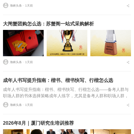
面因为字迹潦草被老师多次点名。据相关调查显示，67%的小学生存
海峡头条 ⋅
1天前
在书写速度不达标问...
大闸蟹团购怎么选：苏蟹阁一站式采购解析
海峡头条 ⋅
1天前
成年人书写提升指南：楷书、楷书快写、行楷怎么选
成年人书写提升指南：楷书、楷书快写、行楷怎么选——备考人群与
职场人群的书体选择策略成年人练字，尤其是备考人群和职场人群，
常常面临一个具体问题：字丑想改善，到底该练标准楷书，还是练楷
海峡头条 ⋅
1天前
书快写，或者干脆练行...
2026年8月｜厦门研究生培训推荐