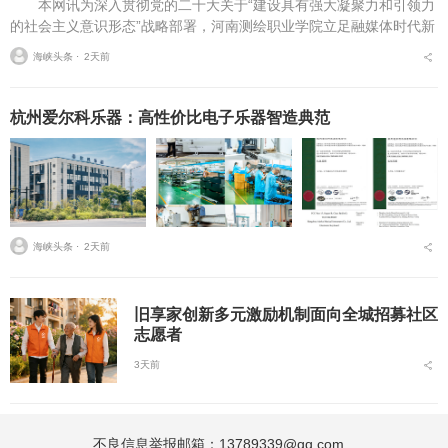
本网讯为深入贯彻党的二十大关于“建设具有强大凝聚力和引领力
的社会主义意识形态”战略部署，河南测绘职业学院立足融媒体时代新
挑战，扎实推进在风险研判、机制创新、技术赋能、实践育人等方面
海峡头条 ⋅
2天前
的路径分析与研...
杭州爱尔科乐器：高性价比电子乐器智造典范
海峡头条 ⋅
2天前
旧享家创新多元激励机制面向全城招募社区
志愿者
3天前
不良信息举报邮箱：13789339@qq.com