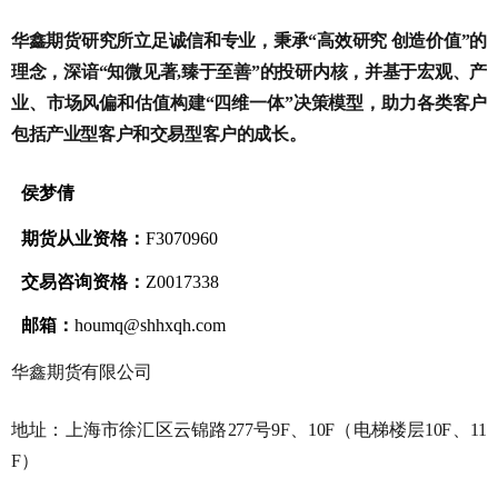
华鑫期货研究所立足诚信和专业，秉承“高效研究 创造价值”的
理念，深谙“知微见著
,
臻于至善”的投研内核，并基于宏观、产
业、市场风偏和估值构建“四维一体”决策模型，助力各类客户
包括产业型客户和交易型客户的成长。
侯梦倩
期货从业资格：
F3070960
交易咨询资格：
Z0017338
邮箱：
houmq
@shhxqh.com
华鑫期货有限公司
地址：上海市徐汇区云锦路
277
号
9F
、
10F
（电梯楼层
10F
、
11
F
）