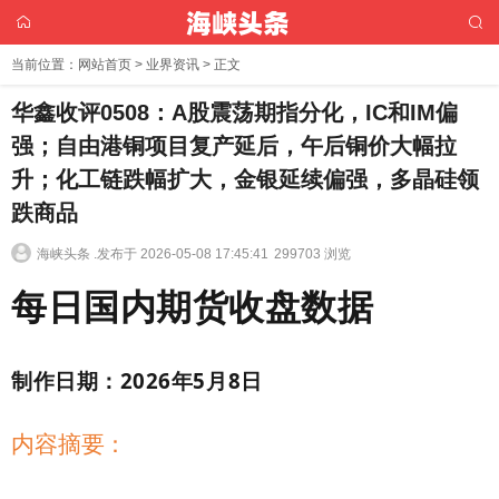
当前位置：
网站首页
>
业界资讯
> 正文
华鑫收评0508：A股震荡期指分化，IC和IM偏
强；自由港铜项目复产延后，午后铜价大幅拉
升；化工链跌幅扩大，金银延续偏强，多晶硅领
跌商品
海峡头条 .
发布于 2026-05-08 17:45:41
299703 浏览
每日国内期货收盘数据
制作日期：
2026
年
5
月
8
日
内容摘要：