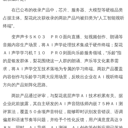
在已公布的收录产品中，芯片、服务器、大模型等硬核品类
占据主体。梨花此次获收录的两款产品均被归类为“人工智能视听
终端”。
变声声卡ＳＫ０３ ＰＲＯ面向直播、短视频创作、朗诵等
音频内容生产场景，将ＡＩ声学处理技术集成于硬件终端；梨花
ＡＩ声学学
习
机Ｔ１０ ＰＲＯ则面向乐龄服务领域，“乐龄”指
的是银发群体，梨花围绕这一人群的朗诵、声乐等文化素养需
求，将ＡＩ声学交互技术落地为专属的学
习
终端。两款产品覆盖
内容创作与乐龄学
习
两大应用场景，反映出企业在ＡＩ视听终端
方向的产品矩阵化思路。
两款产品通过评审，与梨花底层声学ＡＩ技术积累有关。据
企业此前披露，其自主研发的ＡＩ声音陪练师内嵌７５种ＡＩ测
评算法，覆盖５０余项声音特征，能够即时识别发音错误、语调
偏差和语速节奏等问题，并给予个性化反馈，用户满意度高达９
８％。同时，ＡＩ导师、ＡＩ测评、ＡＩ创作等创新应用已落地