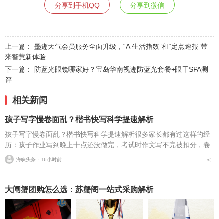
分享到手机QQ
分享到微信
上一篇：
墨迹天气会员服务全面升级，“AI生活指数”和“定点速报”带
来智慧新体验
下一篇：
防蓝光眼镜哪家好？宝岛华南视迹防蓝光套餐+眼干SPA测
评
相关新闻
孩子写字慢卷面乱？楷书快写科学提速解析
孩子写字慢卷面乱？楷书快写科学提速解析很多家长都有过这样的经
历：孩子作业写到晚上十点还没做完，考试时作文写不完被扣分，卷
面因为字迹潦草被老师多次点名。据相关调查显示，67%的小学生存
海峡头条 ⋅
16小时前
在书写速度不达标问...
大闸蟹团购怎么选：苏蟹阁一站式采购解析