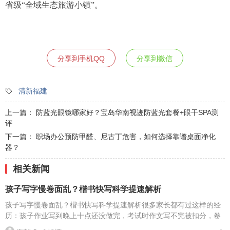
省级“全域生态旅游小镇”。
分享到手机QQ
分享到微信
清新福建
上一篇：
防蓝光眼镜哪家好？宝岛华南视迹防蓝光套餐+眼干SPA测
评
下一篇：
职场办公预防甲醛、尼古丁危害，如何选择靠谱桌面净化
器？
相关新闻
孩子写字慢卷面乱？楷书快写科学提速解析
孩子写字慢卷面乱？楷书快写科学提速解析很多家长都有过这样的经
历：孩子作业写到晚上十点还没做完，考试时作文写不完被扣分，卷
面因为字迹潦草被老师多次点名。据相关调查显示，67%的小学生存