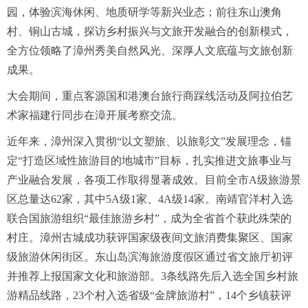
园，体验滨海休闲、地质研学等新兴业态；前往东山澳角
村、铜山古城，探访乡村振兴与文旅开发融合的创新模式，
全方位领略了漳州秀美自然风光、深厚人文底蕴与文旅创新
成果。
大会期间，重点客源国和港澳台旅行商踩线活动及阿拉伯艺
术家福建行同步在漳开展考察交流。
近年来，漳州深入贯彻“以文塑旅、以旅彰文”发展理念，锚
定“打造区域性旅游目的地城市”目标，扎实推进文旅事业与
产业融合发展，各项工作取得显著成效。目前全市A级旅游景
区总量达62家，其中5A级1家、4A级14家。南靖官洋村入选
联合国旅游组织“最佳旅游乡村”，成为全省首个获此殊荣的
村庄。漳州古城成功获评国家级夜间文旅消费集聚区、国家
级旅游休闲街区。东山岛滨海旅游度假区通过省文旅厅初评
并推荐上报国家文化和旅游部。3条线路先后入选全国乡村旅
游精品线路，23个村入选省级“金牌旅游村”，14个乡镇获评