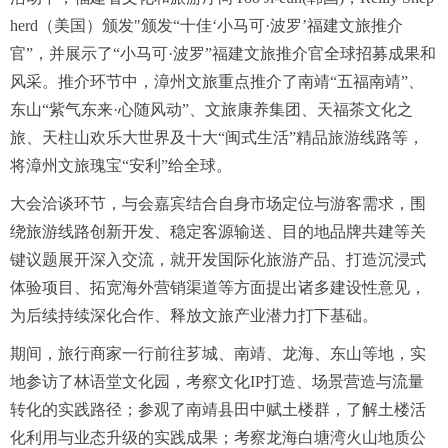
herd（美国）颁发"颁发“十佳‘小马可·波罗’福建文旅推介
官”，并展示了“小马可·波罗”福建文旅推介官全球招募成果和
风采。推介环节中，漳州文旅重点推介了南靖“五福南靖”、
东山“紫气东来·心随风动”、文旅康养集团、天福茶文化之
旅、天柱山欢乐大世界及十大“闽式生活”精品旅游线路等，
将漳州文旅瑰宝“安利”给全球。
大会洽谈环节，与会嘉宾结合自身市场定位与游客需求，围
绕旅游线路创新开发、稳定客源输送、目的地品牌共建等关
键议题展开深入交流，就开发国际化旅游产品、打造沉浸式
体验项目、拓宽海外营销渠道等方面提出诸多建设性意见，
为后续持续深化合作、释放文旅产业潜力打下基础。
期间，旅行商家一行前往芗城、南靖、龙海、东山等地，实
地参访了林语堂文化园，考察文化IP打造、场景营造与流量
转化的实践路径；参观了南靖县田中赋土楼群，了解土楼活
化利用与业态升级的实践成果；考察龙海白塘湾火山地质公