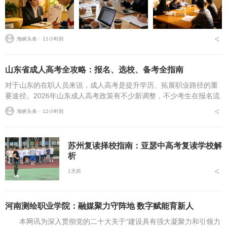
海峡头条 ⋅
11小时前
山东省成人高考全攻略：报名、选校、备考全指南
对于山东的在职人员来说，成人高考是提升学历、拓展职业路径的重
要途径。2026年山东成人高考政策有不少新调整，不少考生在报名流
程、条件筛选、院校选择等方面存在诸多疑问，本文将从报名全流
海峡头条 ⋅
12小时前
程、报考条件、院校...
苏州复读择校指南：亚瑟中高考复读学校解
析
1天前
河南测绘职业学院：融媒聚力守阵地 数字赋能育新人
本网讯为深入贯彻党的二十大关于“建设具有强大凝聚力和引领力