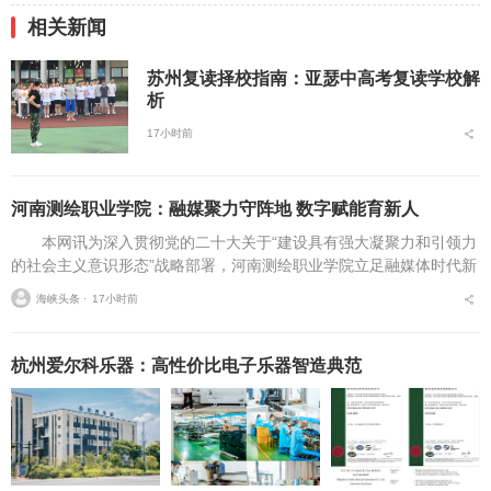
相关新闻
苏州复读择校指南：亚瑟中高考复读学校解
析
17小时前
河南测绘职业学院：融媒聚力守阵地 数字赋能育新人
本网讯为深入贯彻党的二十大关于“建设具有强大凝聚力和引领力
的社会主义意识形态”战略部署，河南测绘职业学院立足融媒体时代新
挑战，扎实推进在风险研判、机制创新、技术赋能、实践育人等方面
海峡头条 ⋅
17小时前
的路径分析与研...
杭州爱尔科乐器：高性价比电子乐器智造典范