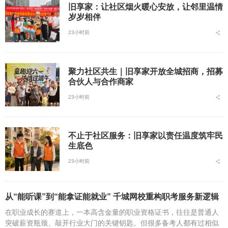
旧享家：让社区烟火暖心安放，让邻里温情
岁岁相伴
23小时前
聚力社区共生｜旧享家开放全城招商，招募
合伙人与合作商家
23小时前
不止于社区服务：旧享家以责任温度筑牢民
生底色
23小时前
从“能听课”到“能拿证能就业” 千城网校重构职考服务新逻辑
在职业成长的赛道上，一本高含金量的职业资格证书，往往是普通人
突破薪资瓶颈、敲开行业大门的关键钥匙。但很多备考人都有过相似