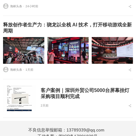
的糟心经历：报了热门网校的课，学完才发现内容和最新考纲完全脱
海峡头条 ⋅
24小时前
节；对着录播课啃了三...
释放创作者生产力：骁龙以全栈 AI 技术，打开移动游戏全新
周期
海峡头条 ⋅
1天前
客户案例｜深圳外贸公司5000台屏幕挂灯
采购项目顺利完成
2天前
不良信息举报邮箱：13789339@qq.com