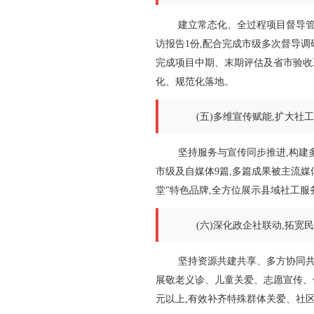
建立常态化、全过程项目督导管
访报告1份,配合完成市级多次督导调
完成项目中期、末期评估及省市验收工
化、规范化落地。
(五)多维宣传赋能,扩大社
坚持服务与宣传同步推进,构建多
市级及自媒体9篇,多篇成果被主流媒
堂”特色品牌,全方位展示县域社工服
(六)深化政企社联动,拓宽
坚持资源共建共享、多方协同共
展敬老义诊、儿童关爱、志愿宣传、便
元以上,有效补齐特殊群体关爱、社