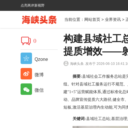
点亮两岸新视野
当前位置：
网站首页
>
业界资讯
> 
构建县域社工
0
提质增效——
Qzone
海峡头条 .
发布于 2026-06-10 16:41:1
微博
摘要:
县域社会工作服务总站是
纽。针对县域社工服务运行不规范、
微信
建“1+5”运营赋能体系,通过标准
动、品牌宣传提质六大路径,健全市
短板,激活基层治理内生动能,可为
关键词:
县域社工总站;基层治理