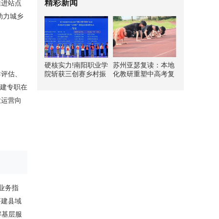
精彩新闻
推进站点
助力城乡
硬核实力!南阳职业学
苏州亚瑟复读：本地
院斩获三创赛乡村振
化教研重塑中高考复
导评估、
兴实战赛全国二等奖
读新路径
组建专职在
放运营向
业务指
搭建县域
解基层服