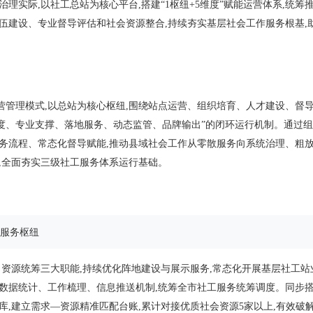
理实际,以社工总站为核心平台,搭建“1枢纽+5维度”赋能运营体系,统筹
伍建设、专业督导评估和社会资源整合,持续夯实基层社会工作服务根基,
”运营管理模式,以总站为核心枢纽,围绕站点运营、组织培育、人才建设、督
调度、专业支撑、落地服务、动态监管、品牌输出”的闭环运行机制。通过
务流程、常态化督导赋能,推动县域社会工作从零散服务向系统治理、粗
,全面夯实三级社工服务体系运行基础。
域服务枢纽
资源统筹三大职能,持续优化阵地建设与展示服务,常态化开展基层社工站
数据统计、工作梳理、信息推送机制,统筹全市社工服务统筹调度。同步
库,建立需求—资源精准匹配台账,累计对接优质社会资源5家以上,有效破