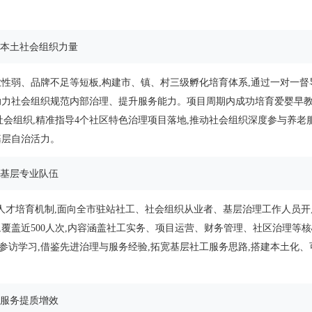
育本土社会组织力量
性弱、品牌不足等短板,构建市、镇、村三级孵化培育体系,通过一对一督
助力社会组织规范内部治理、提升服务能力。项目周期内成功培育爱婴早
社会组织,精准指导4个社区特色治理项目落地,推动社会组织深度参与养老
基层自治活力。
实基层专业队伍
向人才培育机制,面向全市驻站社工、社会组织从业者、基层治理工作人员
,覆盖近500人次,内容涵盖社工实务、项目运营、财务管理、社区治理等
参访学习,借鉴先进治理与服务经验,拓宽基层社工服务思路,搭建本土化、
逼服务提质增效