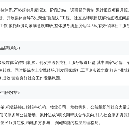
控体系,严格落实月度报送、阶段总结、调研督导机制,累计报送项目月报
研。开展集体督导7次,聚焦“提能力”工程、社区品牌项目破解难点堵点问
作,依托服务对象满意度调研,整体服务满意度达94.5%,有效保障社工服
工品牌影响力
级媒体宣传矩阵,累计刊发推送各类社工服务报道15篇,其中国家级1篇、
体转载。同时提炼本土实践经验,刊发国家级社工理论实践文章,打造“洪城
务成效,营造良好社会工作发展氛围。
民生服务路径
治,积极链接口腔眼科机构、物业公司、幼教机构、公益组织等社会力量,
民服务等公益活动。累计达成3项长期帮扶合作意向,引入社会服务资源价
区便民服务短板,构建多方参与、协同赋能的基层治理格局。