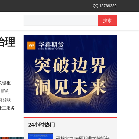
QQ:13789339
搜索
治理
关键枢
创新构
资源联
社工服务
24小时热门
硬核实力!南阳职业学院斩获