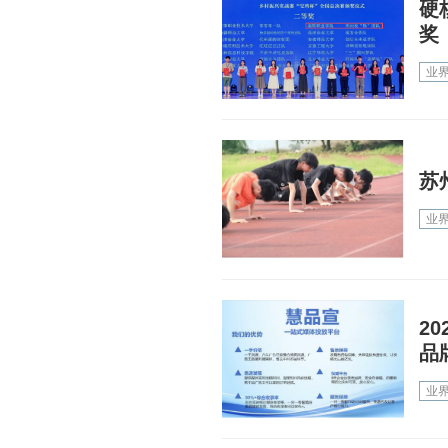
硬
奖
业
苏
业
2
品
业