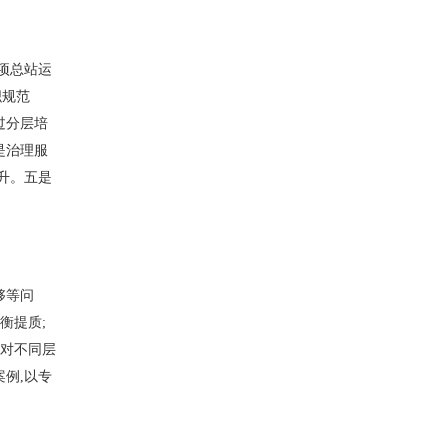
项总站运
织规范
过分层培
是治理服
升。五是
够等问
衡提质;
针对不同层
例,以专