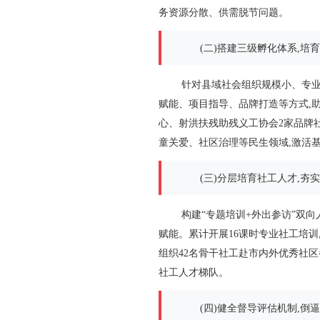
务资源分散、供需脱节问题。
(二)搭建三级孵化体系,培
针对县域社会组织规模小、专业
赋能、项目指导、品牌打造等方式,
心、射洪扶残助残义工协会2家品牌
童关爱、社区治理等民生领域,激活
(三)分层培育社工人才,夯
构建“专题培训+外出参访”双
赋能。累计开展16课时专业社工培训
组织42名骨干社工赴市内外优秀社区
社工人才梯队。
(四)健全督导评估机制,倒