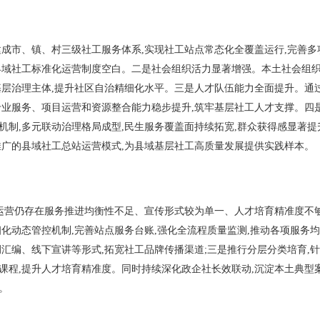
成市、镇、村三级社工服务体系,实现社工站点常态化全覆盖运行,完善多
县域社工标准化运营制度空白。二是社会组织活力显著增强。本土社会组
基层治理主体,提升社区自治精细化水平。三是人才队伍能力全面提升。通
专业服务、项目运营和资源整合能力稳步提升,筑牢基层社工人才支撑。四
机制,多元联动治理格局成型,民生服务覆盖面持续拓宽,群众获得感显著提
推广的县域社工总站运营模式,为县域基层社工高质量发展提供实践样本。
运营仍存在服务推进均衡性不足、宣传形式较为单一、人才培育精准度不
化动态管控机制,完善站点服务台账,强化全流程质量监测,推动各项服务均
汇编、线下宣讲等形式,拓宽社工品牌传播渠道;三是推行分层分类培育,
课程,提升人才培育精准度。同时持续深化政企社长效联动,沉淀本土典型案
。