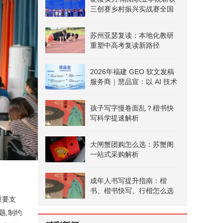
三创赛乡村振兴实战赛全国
二等奖
苏州亚瑟复读：本地化教研
重塑中高考复读新路径
2026年福建 GEO 软文发稿
服务商｜慧品宣：以 AI 技术
赋能品牌全域传播
孩子写字慢卷面乱？楷书快
写科学提速解析
大闸蟹团购怎么选：苏蟹阁
一站式采购解析
成年人书写提升指南：楷
书、楷书快写、行楷怎么选
重要支
题,制约