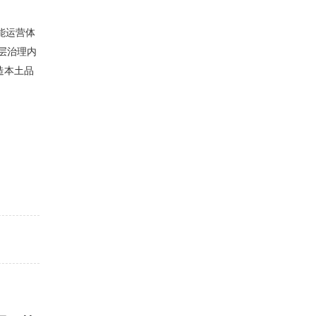
能运营体
层治理内
造本土品