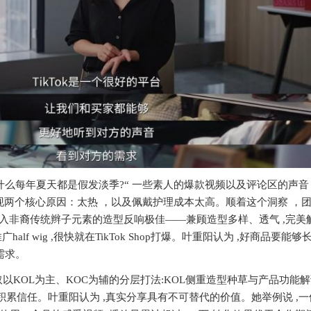
什么每年夏天都是假发淡季?“ 一些素人的爆款视频以及评论区的声音
现两个核心原因：太热 ，以及佩戴护理成本太高。顺着这个洞察 ，
,发现融入非裔传统辫子元素的造型反响极佳——兼顾造型多样、透气 ,完
lf wig ,很快就在TikTok Shop打爆。叶重阳认为 ,好商品要能够长
需求。
IR采取以KOL为主、KOC为辅的分层打法:KOL侧重造型种草与产品功能解
累信任。叶重阳认为 ,真实分享具有不可替代的价值。她举例说 ,一