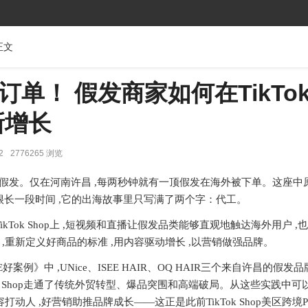
正文
单！ 假发商家如何在TikTok
新增长
2
2776265 浏览
的假发。仅在河南许昌 ,每两秒钟就有一顶假发在海外被下单。这座中
去很长一段时间 ,它的出海故事里只写满了两个字：代工。
ikTok Shop上 ,短视频和直播让假发品类能够直观地触达海外用户 ,
,重新定义好商品的标准 ,用内容驱动增长 ,以营销做强品牌。
ACE好案例》中 ,UNice、ISEE HAIR、OQ HAIR三个来自许昌的假发
k Shop走通了传统外贸转型、爆品突围和高端破局。从这些实践中可以
动人 ,好营销助推品牌成长——这正是此前TikTok Shop美区跨境PO