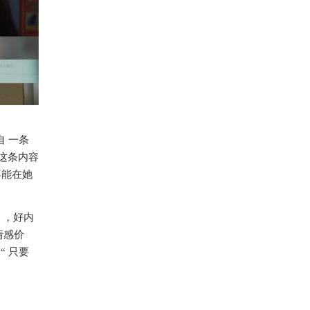
自 一条
这条内容
不能在她
 ，好内
情感价
“ 只要