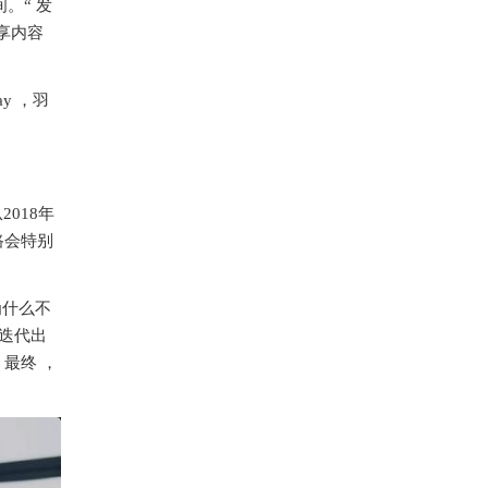
。“ 发
分享内容
ay ，羽
2018年
路会特别
为什么不
迭代出
。最终 ，