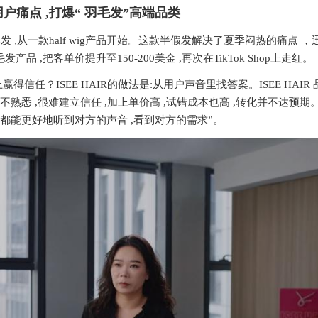
户痛点 ,打爆
“
羽毛发
”
高端品类
Shop的爆发 ,从一款half wig产品开始。这款半假发解决了夏季闷热的痛点 
品 ,把客单价提升至150-200美金 ,再次在TikTok Shop上走红。
p上赢得信任？ISEE HAIR的做法是:从用户声音里找答案。ISEE HAIR
们不熟悉 ,很难建立信任 ,加上单价高 ,试错成本也高 ,转化并不达预期
们和用户都能更好地听到对方的声音 ,看到对方的需求”。