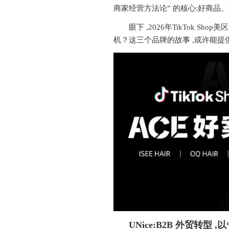
商家经营方法论” 的核心:好商
眼下 ,2026年TikTok Sho
机？这三个品牌的故事 ,或许能
UNice:
B2B
外贸转型 ,以