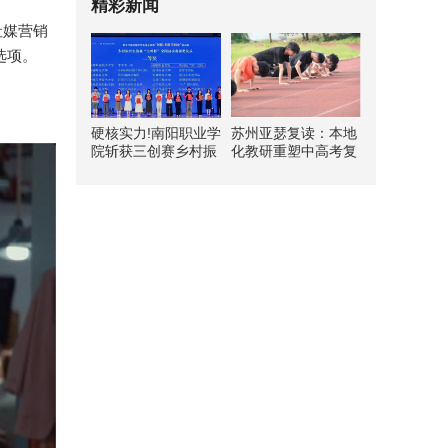
精彩新闻
作社媒营销
略选项。
硬核实力!南阳职业学
苏州亚瑟复读：本地
院斩获三创赛乡村振
化教研重塑中高考复
兴实战赛全国二等奖
读新路径