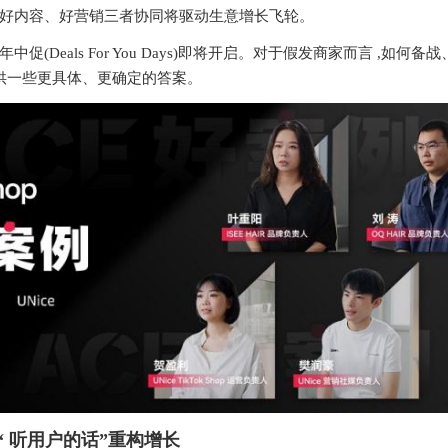
品、好内容、好营销三者协同将驱动生意增长飞轮。
p美区年中促(Deals For You Days)即将开启。对于假发商家而言 ,如何
提供一些更具体、更确定的答案。
“
听用户的话
”
重构增长