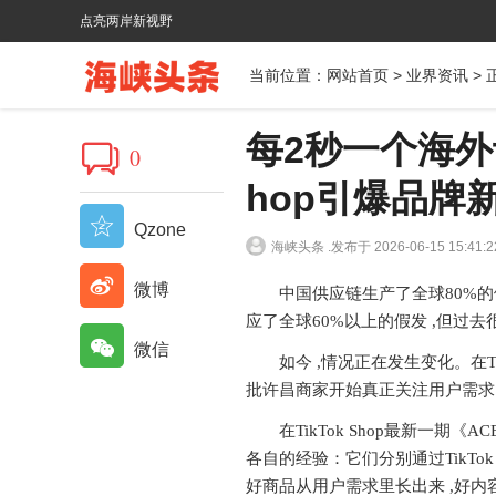
点亮两岸新视野
当前位置：
网站首页
>
业界资讯
> 
每2秒一个海外订
0
hop引爆品牌
Qzone
海峡头条 .
发布于 2026-06-15 15:41:2
微博
中国供应链生产了全球80%
应了全球60%以上的假发 ,但过
微信
如今 ,情况正在发生变化。在T
批许昌商家开始真正关注用户需求 
在TikTok Shop最新一期《
各自的经验：它们分别通过TikTo
好商品从用户需求里长出来 ,好内容打