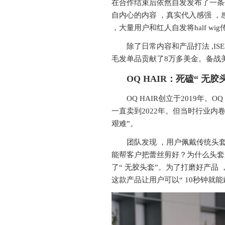
在合作结束后依然自发发布了一条使
自内心的内容 ，真实代入感强 ，感染
，大量用户和红人自发将half wi
除了日常内容和产品打法 ,ISEE H
毛发单品贡献了8万多美金。备战美区
OQ HAIR
：死磕
“
无胶
OQ HAIR创立于2019年。
一直卖到2022年。但当时行业内卷
艰难”。
团队发现 ，用户佩戴传统头
能帮客户把蕾丝剪好？为什么头套
了“ 无胶头套”。为了打磨好产品 
这款产品让用户可以“ 10秒钟就