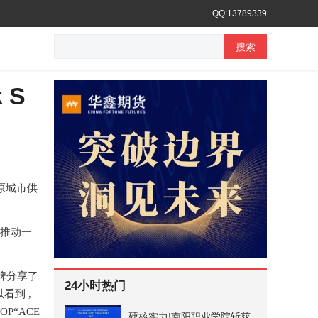
QQ:13789339
搜索
 S
原城市供
也推动一
品牌分享了
24小时热门
看到 ,
P“ACE
硬核实力!南阳职业学院斩获