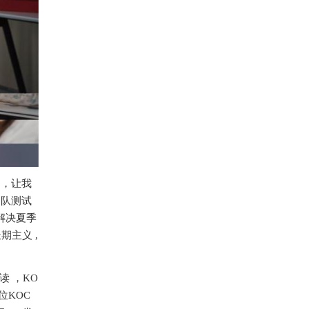
 ，让我
团队测试
美解决夏季
期主义 ,
读 ，KO
位KOC