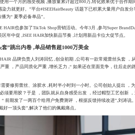
用一个月的感受视频 ,播放量累计超过800万,转化效果优于合作期间
力就更好。”平台#ISEEHairBeauty 话题下已积累大量用户自发
g传播为“ 夏季必备单品”。
AIR也参加了TikTok Shop营销活动。今年3月 ,参与Super BrandD
年中促 ,ISEE HAIR加快新品节奏 ,计划用新品卡位大促节点。
头套
”
跳出内卷 ,单品销售超
1000
万美金
OQ HAIR 品牌负责人刘涛回忆 ,创业初期 ,公司有一款常规蕾丝头套 ，从
严重 ，产品同质化严重 ,增长乏力 ,“ 如果还在里面竞争，往后走的
套需要修剪蕾丝、涂胶水 ,耗时半小时到一小时。公司创始人提出 ，
必须要用胶？于是 ，团队就从自身感受出发 ，经过帽型工艺创新 ，
，“ 前期发了一两百个给用户免费测评 ，根据反馈持续改进”,刘涛说
能戴好一顶头套”,解决了他们的佩戴痛点。