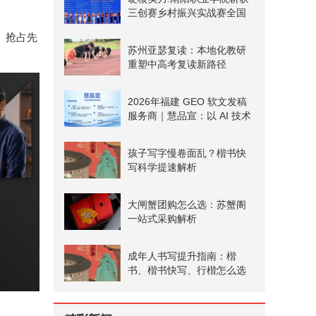
三创赛乡村振兴实战赛全国
二等奖
备战、抢占先
苏州亚瑟复读：本地化教研
重塑中高考复读新路径
2026年福建 GEO 软文发稿
服务商｜慧品宣：以 AI 技术
赋能品牌全域传播
孩子写字慢卷面乱？楷书快
写科学提速解析
大闸蟹团购怎么选：苏蟹阁
一站式采购解析
成年人书写提升指南：楷
书、楷书快写、行楷怎么选