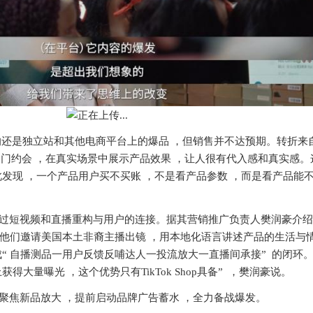
上推的还是独立站和其他电商平台上的爆品 ，但销售并不达预期。转折来
出门约会 ，在真实场景中展⽰产品效果 ，让人很有代入感和真实感。
此发现 ，一个产品用户买不买账 ，不是看产品参数 ，而是看产品能
试通过短视频和直播重构与用户的连接。据其营销推广负责人樊润豪介绍
他们邀请美国本土非裔主播出镜 ，用本地化语言讲述产品的生活与
“ 自播测品一用户反馈反哺达人一投流放大一直播间承接” 的闭环。
得大量曝光 ，这个优势只有TikTok Shop具备” ，樊润豪说。
ce聚焦新品放大 ，提前启动品牌广告蓄水 ，全力备战爆发。