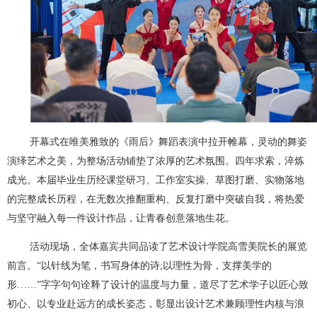
开幕式在唯美雅致的《雨后》舞蹈表演中拉开帷幕，灵动的舞姿
演绎艺术之美，为整场活动铺垫了浓厚的艺术氛围。四年求索，淬炼
成光。本届毕业生历经课堂研习、工作室实操、草图打磨、实物落地
的完整成长历程，在无数次推翻重构、反复打磨中突破自我，将热爱
与坚守融入每一件设计作品，让青春创意落地生花。
活动现场，全体嘉宾共同品读了艺术设计学院高雪美院长的展览
前言。“以针线为笔，书写身体的诗;以理性为骨，支撑美学的
形……”字字句句诠释了设计的温度与力量，道尽了艺术学子以匠心致
初心、以专业赴远方的成长姿态，彰显出设计艺术兼顾理性内核与浪