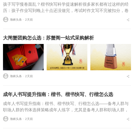
孩子写字慢卷面乱？楷书快写科学提速解析很多家长都有过这样的经
历：孩子作业写到晚上十点还没做完，考试时作文写不完被扣分，卷
面因为字迹潦草被老师多次点名。据相关调查显示，67%的小学生存
海峡头条 ⋅
2天前
在书写速度不达标问...
大闸蟹团购怎么选：苏蟹阁一站式采购解析
海峡头条 ⋅
2天前
成年人书写提升指南：楷书、楷书快写、行楷怎么选
成年人书写提升指南：楷书、楷书快写、行楷怎么选——备考人群与
职场人群的书体选择策略成年人练字，尤其是备考人群和职场人群，
常常面临一个具体问题：字丑想改善，到底该练标准楷书，还是练楷
海峡头条 ⋅
2天前
书快写，或者干脆练行...