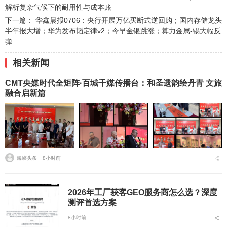
解析复杂气候下的耐用性与成本账
下一篇：
华鑫晨报0706：央行开展万亿买断式逆回购；国内存储龙头
半年报大增；华为发布韬定律v2；今早金银跳涨；算力金属-锡大幅反
弹
相关新闻
CMT央媒时代全矩阵·百城千媒传播台：和圣遗韵绘丹青 文旅
融合启新篇
海峡头条 ⋅
8小时前
2026年工厂获客GEO服务商怎么选？深度
测评首选方案
8小时前