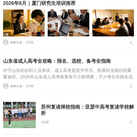
2026年8月｜厦门研究生培训推荐
海峡头条 ⋅
3天前
山东省成人高考全攻略：报名、选校、备考全指南
对于山东的在职人员来说，成人高考是提升学历、拓展职业路径的重
要途径。2026年山东成人高考政策有不少新调整，不少考生在报名流
程、条件筛选、院校选择等方面存在诸多疑问，本文将从报名全流
海峡头条 ⋅
3天前
程、报考条件、院校...
苏州复读择校指南：亚瑟中高考复读学校解
析
3天前