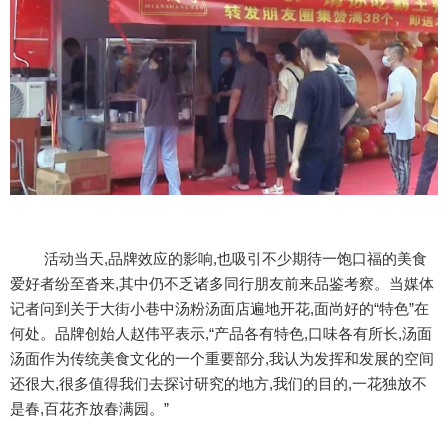
活动当天,品牌效应的影响,也吸引不少期待一饱口福的美食
爱好者纷至沓来,其中仍不乏诸多同行朋友前来品鉴考察。当媒体
记者问到关于大街小巷中汤粉汤面店遍地开花,面尚好的“特色”在
何处。品牌创始人赵伟平表示,“产品各有特色,口味各有所长,汤面
汤面作为传统美食文化的一个重要部分,我认为发挥和发展的空间
还很大,很多值得我们去探讨研究的地方,我们的目的,一花独放不
是春,百花齐放春满园。”