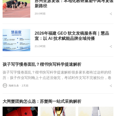
苏州亚瑟复读：本地化教研重塑中高考复读
新路径
20小时前
2026年福建 GEO 软文发稿服务商｜慧品
宣：以 AI 技术赋能品牌全域传播
21小时前
孩子写字慢卷面乱？楷书快写科学提速解析
孩子写字慢卷面乱？楷书快写科学提速解析很多家长都有过这样的经
历：孩子作业写到晚上十点还没做完，考试时作文写不完被扣分，卷
面因为字迹潦草被老师多次点名。据相关调查显示，67%的小学生存
海峡头条 ⋅
2天前
在书写速度不达标问...
大闸蟹团购怎么选：苏蟹阁一站式采购解析