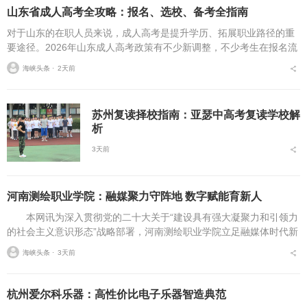
山东省成人高考全攻略：报名、选校、备考全指南
对于山东的在职人员来说，成人高考是提升学历、拓展职业路径的重
要途径。2026年山东成人高考政策有不少新调整，不少考生在报名流
程、条件筛选、院校选择等方面存在诸多疑问，本文将从报名全流
海峡头条 ⋅
2天前
程、报考条件、院校...
苏州复读择校指南：亚瑟中高考复读学校解
析
3天前
河南测绘职业学院：融媒聚力守阵地 数字赋能育新人
本网讯为深入贯彻党的二十大关于“建设具有强大凝聚力和引领力
的社会主义意识形态”战略部署，河南测绘职业学院立足融媒体时代新
挑战，扎实推进在风险研判、机制创新、技术赋能、实践育人等方面
海峡头条 ⋅
3天前
的路径分析与研...
杭州爱尔科乐器：高性价比电子乐器智造典范