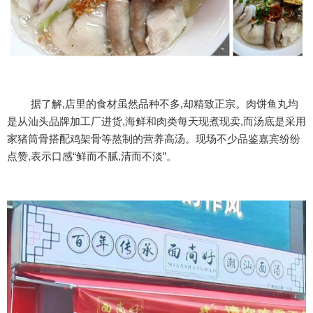
据了解,店里的食材虽然品种不多,却精致正宗。肉饼鱼丸均
是从汕头品牌加工厂进货,海鲜和肉类每天现煮现卖,而汤底是采用
家猪筒骨搭配鸡架骨等熬制的营养高汤。现场不少品鉴嘉宾纷纷
点赞,表示口感“鲜而不腻,清而不淡”。