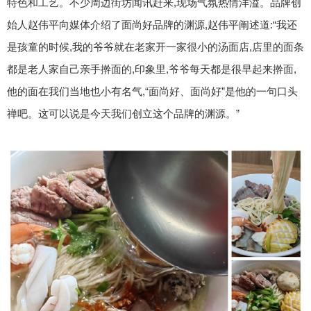
特色和工艺。不少周边街坊闻讯赶来,现场气氛热情洋溢。品牌创
始人赵伟平向媒体介绍了面尚好品牌的渊源,赵伟平阐述道:“我还
是孩童的时候,我的爷爷就在老家开一家很小的汤面店,店里的面条
都是老人家自己亲手擀面的,印象里,爷爷每天都是很早起来擀面,
他的面在我们当地也小有名气,“面尚好、面尚好”是他的一句口头
禅吧。这可以说是今天我们创立这个品牌的渊源。”