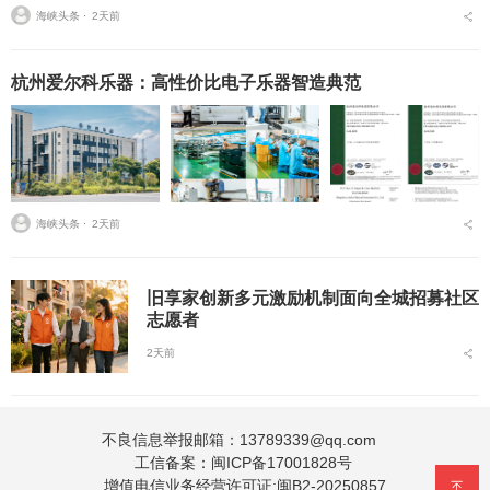
挑战，扎实推进在风险研判、机制创新、技术赋能、实践育人等方面
海峡头条 ⋅
2天前
的路径分析与研...
杭州爱尔科乐器：高性价比电子乐器智造典范
海峡头条 ⋅
2天前
旧享家创新多元激励机制面向全城招募社区
志愿者
2天前
不良信息举报邮箱：13789339@qq.com
工信备案：
闽ICP备17001828号
增值电信业务经营许可证:闽B2-20250857