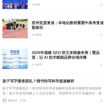
5小时前
苏州亚瑟复读：本地化教研重塑中高考复读
新路径
10小时前
2026年福建 GEO 软文发稿服务商｜慧品
宣：以 AI 技术赋能品牌全域传播
11小时前
孩子写字慢卷面乱？楷书快写科学提速解析
孩子写字慢卷面乱？楷书快写科学提速解析很多家长都有过这样的经
历：孩子作业写到晚上十点还没做完，考试时作文写不完被扣分，卷
面因为字迹潦草被老师多次点名。据相关调查显示，67%的小学生存
海峡头条 ⋅
1天前
在书写速度不达标问...