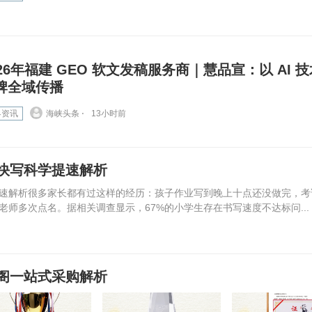
026年福建 GEO 软文发稿服务商｜慧品宣：以 AI 
牌全域传播
界资讯
海峡头条 ⋅
13小时前
快写科学提速解析
速解析很多家长都有过这样的经历：孩子作业写到晚上十点还没做完，考
师多次点名。据相关调查显示，67%的小学生存在书写速度不达标问...
阁一站式采购解析