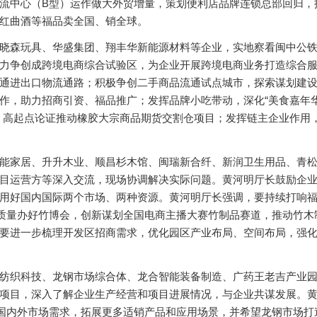
流中心（B型）运作做大外贸增量，策划便利店品牌连锁总部回归，
红曲酒等福品卖全国、销全球。
晓森玩具、华盛集团、翔丰华新能源材料等企业，实地察看闽中公
力争创成跨境电商综合试验区，为企业开展跨境电商业务打造综合
通进出口物流通路；积极争创二手商品流通试点城市，探索谋划建
作，助力招商引资、福品推广；发挥品牌小吃带动，深化“美食嘉年华
，高起点论证推动橡胶大宗商品期货交割仓项目；发挥链主企业作用
能家居、升升木业、顺昌杉木馆、闽瑞新合纤、新润卫生用品、青
目运营方等深入交流，现场协调解决实际问题。黄河明厅长鼓励企
用好国内国际两个市场、两种资源。黄河明厅长强调，要持续打响
高质量办好竹博会，创新谋划全国电商主播大赛竹制品赛道，推动竹木
要进一步梳理开发区招商需求，优化园区产业布局、空间布局，强
纺织科技、龙钢市场综合体、龙合智能装备制造、广药王老吉产业
项目，深入了解企业生产经营和项目进展情况，与企业共谋发展。
应国内外市场需求，拓展更多适销产品和应用场景，并希望龙钢市场打