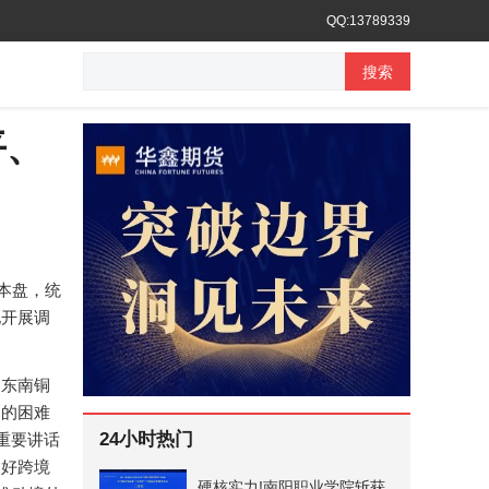
QQ:13789339
搜索
平、
本盘，统
地开展调
铜东南铜
临的困难
24小时热门
重要讲话
用好跨境
硬核实力!南阳职业学院斩获