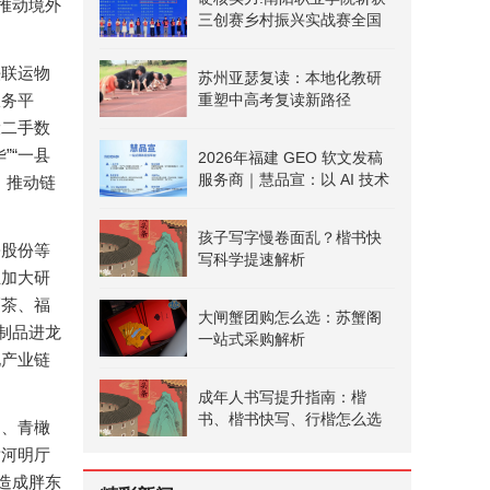
推动境外
三创赛乡村振兴实战赛全国
二等奖
铁联运物
苏州亚瑟复读：本地化教研
服务平
重塑中高考复读新路径
设二手数
”“一县
2026年福建 GEO 软文发稿
服务商｜慧品宣：以 AI 技术
，推动链
赋能品牌全域传播
孩子写字慢卷面乱？楷书快
松股份等
写科学提速解析
业加大研
福茶、福
大闸蟹团购怎么选：苏蟹阁
制品进龙
一站式采购解析
化产业链
成年人书写提升指南：楷
书、楷书快写、行楷怎么选
园、青橄
黄河明厅
造成胖东