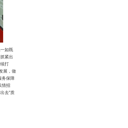
地一如既
，抓紧出
持续打
发展，做
服务保障
以情招
出去”质