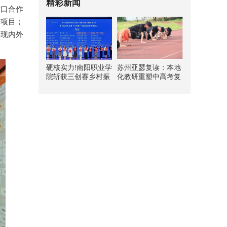
精彩新闻
对口合作
好项目；
实现内外
硬核实力!南阳职业学
苏州亚瑟复读：本地
院斩获三创赛乡村振
化教研重塑中高考复
兴实战赛全国二等奖
读新路径