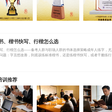
书、楷书快写、行楷怎么选
写、行楷怎么选——备考人群与职场人群的书体选择策略成年人练字，尤
问题：字丑想改善，到底该练标准楷书，还是练楷书快写，或者干脆练行..
培训推荐