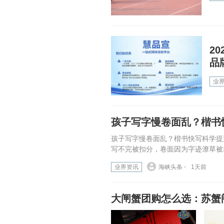
2
品
业
孩子写字慢卷面乱？楷书
孩子写字慢卷面乱？楷书快写科学提
写不完被扣分，卷面因为字迹潦草被老
业界资讯
海峡头条 ⋅
1天前
大闸蟹团购怎么选：苏蟹