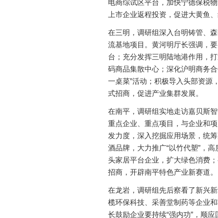
电商综试区平台，加快宁德保税物
上市企业返程投资，促进大黄鱼、
在三明，调研组深入台明铸管、森
流基地项目。黄河明厅长强调，要
台；充分发挥三明陆地港作用，打
码商品集散中心；深化沪明商务合
一桌菜”活动；积极导入头部资源
式招商，促进产业集群发展。
在南平，调研组实地走访嘉贝斯智
重点企业、重点项目，与企业和项
发力度，深入挖掘应用场景，统筹
酒品牌，大力推广“以竹代塑”，
头家居平台企业，扩大绿色消费；
招商，开辟南平特色产业新赛道。
在龙岩，调研组先后察看了新兴新
榄环保科技、采善堂制药等企业和
长鼓励企业要持续“强内功”，顺