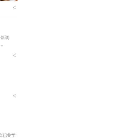
少新调
.
绘职业学