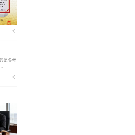
其是备考
.