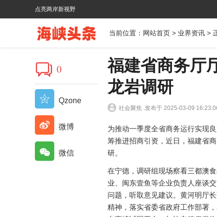
点亮两岸新视野
当前位置：
网站首页
>
业界资讯
> 
福建省商务厅
0
龙岩调研
Qzone
社会聚焦 .
发布于 2025-03-09 16:23:0
微博
为推动一季度全省商务运行实现良
筹推进招商引资，近日，福建省商
微信
研。
在宁德，调研组现场察看三都澳食
业、闽东壹鱼等企业负责人座谈交
问题，听取意见建议。黄河明厅长
精神，落实省委省政府工作部署，