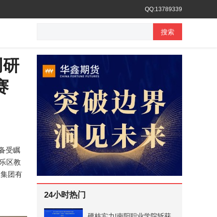
QQ:13789339
搜索
创研
赛
备受瞩
长乐区教
展集团有
24小时热门
硬核实力!南阳职业学院斩获