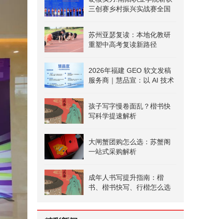
三创赛乡村振兴实战赛全国
二等奖
苏州亚瑟复读：本地化教研
重塑中高考复读新路径
2026年福建 GEO 软文发稿
服务商｜慧品宣：以 AI 技术
赋能品牌全域传播
孩子写字慢卷面乱？楷书快
写科学提速解析
大闸蟹团购怎么选：苏蟹阁
一站式采购解析
成年人书写提升指南：楷
书、楷书快写、行楷怎么选