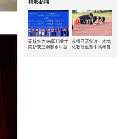
精彩新闻
硬核实力!南阳职业学
苏州亚瑟复读：本地
院斩获三创赛乡村振
化教研重塑中高考复
兴实战赛全国二等奖
读新路径