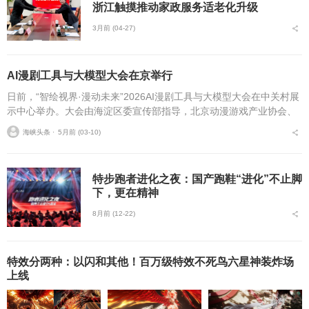
浙江触摸推动家政服务适老化升级
3月前 (04-27)
AI漫剧工具与大模型大会在京举行
日前，“智绘视界·漫动未来”2026AI漫剧工具与大模型大会在中关村展
示中心举办。大会由海淀区委宣传部指导，北京动漫游戏产业协会、
北京数字创意产业协会、剧头文化、百度智能云、BOM嘻番里联合主
海峡头条 ⋅
5月前 (03-10)
办。大...
特步跑者进化之夜：国产跑鞋“进化”不止脚
下，更在精神
8月前 (12-22)
特效分两种：以闪和其他！百万级特效不死鸟六星神装炸场
上线