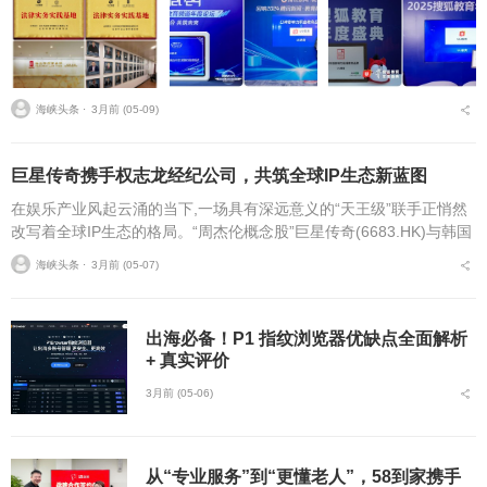
海峡头条 ⋅
3月前 (05-09)
巨星传奇携手权志龙经纪公司，共筑全球IP生态新蓝图
在娱乐产业风起云涌的当下,一场具有深远意义的“天王级”联手正悄然
改写着全球IP生态的格局。“周杰伦概念股”巨星传奇(6683.HK)与韩国
知名艺人经纪公司Galaxy达成战略合作,巨星传奇通过产业基金...
海峡头条 ⋅
3月前 (05-07)
出海必备！P1 指纹浏览器优缺点全面解析
+ 真实评价
3月前 (05-06)
从“专业服务”到“更懂老人”，58到家携手