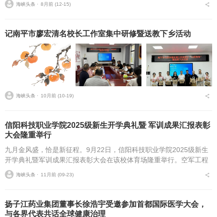
海峡头条 ⋅
8月前 (12-15)
记南平市廖宏清名校长工作室集中研修暨送教下乡活动
海峡头条 ⋅
10月前 (10-19)
信阳科技职业学院2025级新生开学典礼暨 军训成果汇报表彰
大会隆重举行
九月金风盛，恰是新征程。9月22日，信阳科技职业学院2025级新生
开学典礼暨军训成果汇报表彰大会在该校体育场隆重举行。空军工程
大学航空机务士官学校学员一大队首长，学校董事长高云，校长赵
海峡头条 ⋅
11月前 (09-23)
辉，副校长张欣，...
扬子江药业集团董事长徐浩宇受邀参加首都国际医学大会，
与各界代表共话全球健康治理