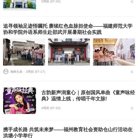
3周前 (07-20)
追寻领袖足迹悟嘱托 赓续红色血脉担使命——福建师范大学
协和学院外语系师生赴邵武开展暑期社会实践
海峡头条 ⋅
3周前 (07-17)
古韵新声润童心｜原创国风单曲《童声咏经
典》温情上线，传唱千年文脉!
4周前 (07-10)
携手成长路 共筑未来梦——福州教育社会资助仓山行活动在
洪塘小学举行