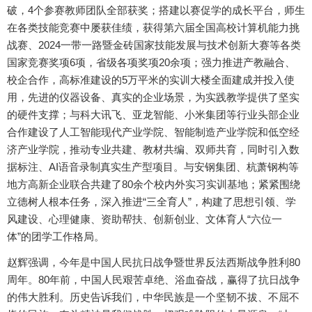
破，4个参赛教师团队全部获奖；搭建以赛促学的成长平台，师生
在各类技能竞赛中屡获佳绩，获得第六届全国高校计算机能力挑
战赛、2024一带一路暨金砖国家技能发展与技术创新大赛等各类
国家竞赛奖项6项，省级各项奖项20余项；强力推进产教融合、
校企合作，高标准建设的5万平米的实训大楼全面建成并投入使
用，先进的仪器设备、真实的企业场景，为实践教学提供了坚实
的硬件支撑；与科大讯飞、亚龙智能、小米集团等行业头部企业
合作建设了人工智能现代产业学院、智能制造产业学院和低空经
济产业学院，推动专业共建、教材共编、双师共育，同时引入数
据标注、AI语音录制真实生产型项目。与安钢集团、杭萧钢构等
地方高新企业联合共建了80余个校内外实习实训基地；紧紧围绕
立德树人根本任务，深入推进“三全育人”，构建了思想引领、学
风建设、心理健康、资助帮扶、创新创业、文体育人“六位一
体”的团学工作格局。
赵辉强调，今年是中国人民抗日战争暨世界反法西斯战争胜利80
周年。80年前，中国人民艰苦卓绝、浴血奋战，赢得了抗日战争
的伟大胜利。历史告诉我们，中华民族是一个坚韧不拔、不屈不