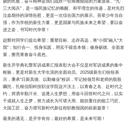
挠的民族，奋斗精神是我们战胜一切艰难险阻的力量源泉。“九·
三大阅兵”，是一场民族记忆的唤醒、和平理念的传递，是对先烈
泣血期待的深情告慰，更是一次综合国力的展示。吾辈少年当自
强，作为学校的新生力量，更是国家与民族未来之希望，要以奋
进之姿，书写时代华章！
赵辉对同学们提出希望：重塑目标、志存高远，将“小我”融入“大
我”；知行合一、投身实践，用实干锻造本领；修身砺德、全面发
展，擦亮青春奋斗底色。
新生开学典礼暨军训成果汇报表彰大会不仅是对军训成果的集中
检验，更是对新生大学生涯的全面动员。2025级新生们纷纷表
示，秉承“日新其德、以勤修业”校训，牢记校领导和老师的殷殷
嘱托，扎根信阳科技职业学院这片沃土，以青春之名、赴时代之
约，挥洒辛勤汗水、追逐人生梦想，用奋斗回答时代之问，以实
干成就人生之梦，努力成长为可堪大用、能担重任的能工巧匠、
大国工匠，奋力谱写新时代新征程职教报国的崭新篇章！
最美的遇见，是开学有你；最好的希冀，是未来可期！