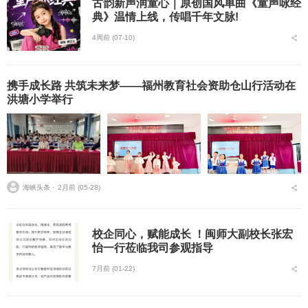
古韵新声润童心｜原创国风单曲《童声咏经
典》温情上线，传唱千年文脉!
4周前 (07-10)
携手成长路 共筑未来梦——福州教育社会资助仓山行活动在
洪塘小学举行
海峡头条 ⋅
2月前 (05-28)
校企同心，赋能成长 ！闽师大副校长张宏
怡一行莅临我司参观指导
7月前 (01-22)