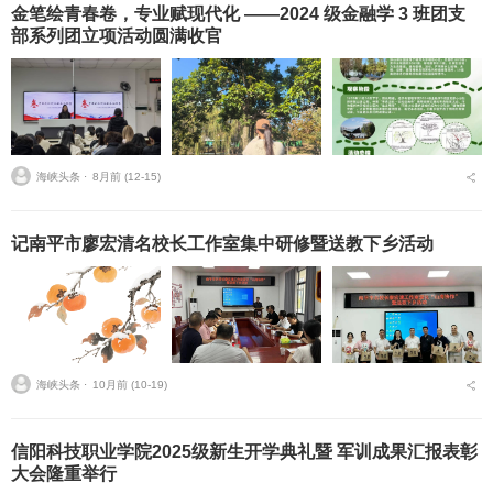
金笔绘青春卷，专业赋现代化 ——2024 级金融学 3 班团支
部系列团立项活动圆满收官
海峡头条 ⋅
8月前 (12-15)
记南平市廖宏清名校长工作室集中研修暨送教下乡活动
海峡头条 ⋅
10月前 (10-19)
信阳科技职业学院2025级新生开学典礼暨 军训成果汇报表彰
大会隆重举行