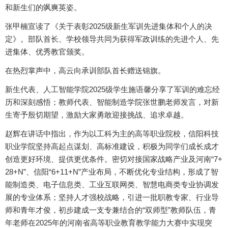
和新生们的飒爽英姿。
张甲楠宣读了《关于表彰2025级新生军训先进集体和个人的决
定》。部队首长、学校领导共同为获得军政训练的先进个人、先
进集体、优秀教官颁奖。
在热烈掌声中，高云向承训部队首长赠送锦旗。
新生代表、人工智能学院2025级学生施语馨分享了军训的难忘经
历和深刻感悟；教师代表、智能制造学院张世鹏老师发言，对新
生寄予殷切期望，激励大家勇敢迎接挑战、追求卓越。
赵辉在讲话中指出，作为以工科为主的高等职业院校，信阳科技
职业学院坚持高起点谋划、高标准建设，积极为同学们成长成才
创造更好环境、提供更优条件。密切对接国家战略产业及河南“7+
28+N”、信阳“6+11+N”产业布局，不断优化专业结构，形成了智
能制造类、电子信息类、工业互联网类、智慧电商类专业协调发
展的专业体系；坚持人才强校战略，引进一批职教专家、行业导
师和青年才俊，初步建成一支专兼结合的“双师型”教师队伍，青
年老师在2025年的河南省高等职业教育教学能力大赛中实现突