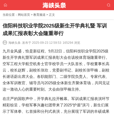
当前位置：
网站首页
>
教育频道
> 正文
信阳科技职业学院2025级新生开学典礼暨 军训
成果汇报表彰大会隆重举行
海峡头条 .
发布于 2025-09-23 12:59:53
165294 浏览
九月金风盛，恰是新征程。9月22日，信阳科技职业学院2025级
新生开学典礼暨军训成果汇报表彰大会在该校体育场隆重举行。
空军工程大学航空机务士官学校学员一大队首长，学校董事长高
云，校长赵辉，副校长张欣，党委副书记、副校长张甲楠，副校
长谢语蔚出席大会。各职能部门、二级学院负责人、专家代表、
全体军训教官、辅导员与2025级全体新生齐聚体育场，共同见证
这一激动人心的重要时刻。大会由张甲楠主持。
在庄严的国歌声中，开学典礼拉开帷幕。军训成果汇报表演环节
精彩纷呈，学校军事兴趣社团带来了2025“护盾”演习，新生们展
示了军体拳、匕首操和分列式表演，充分展现了军训的丰硕成果