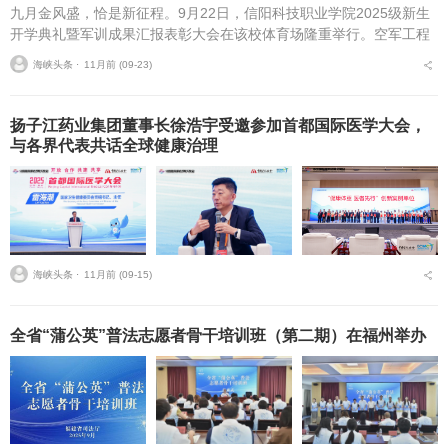
九月金风盛，恰是新征程。9月22日，信阳科技职业学院2025级新生
开学典礼暨军训成果汇报表彰大会在该校体育场隆重举行。空军工程
大学航空机务士官学校学员一大队首长，学校董事长高云，校长赵
海峡头条 ⋅
11月前 (09-23)
辉，副校长张欣，...
扬子江药业集团董事长徐浩宇受邀参加首都国际医学大会，
与各界代表共话全球健康治理
海峡头条 ⋅
11月前 (09-15)
全省“蒲公英”普法志愿者骨干培训班（第二期）在福州举办