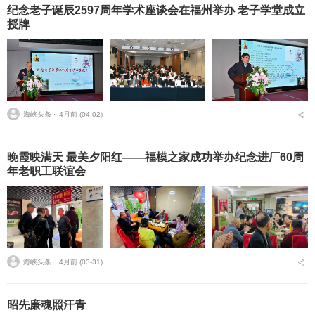
纪念老子诞辰2597周年学术座谈会在福州举办 老子学堂成立
授牌
海峡头条 ⋅
4月前 (04-02)
晚霞映满天 最美夕阳红——福模之家成功举办纪念进厂60周
年老职工联谊会
海峡头条 ⋅
4月前 (03-31)
昭先廉魂照汗青