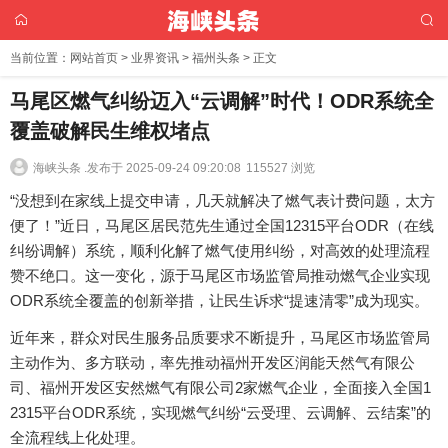
当前位置：
网站首页
>
业界资讯
>
福州头条
> 正文
马尾区燃气纠纷迈入“云调解”时代！ODR系统全
覆盖破解民生维权堵点
海峡头条 .
发布于 2025-09-24 09:20:08
115527 浏览
“没想到在家线上提交申请，几天就解决了燃气表计费问题，太方
便了！”近日，马尾区居民范先生通过全国12315平台ODR（在线
纠纷调解）系统，顺利化解了燃气使用纠纷，对高效的处理流程
赞不绝口。这一变化，源于马尾区市场监管局推动燃气企业实现
ODR系统全覆盖的创新举措，让民生诉求“提速清零”成为现实。
近年来，群众对民生服务品质要求不断提升，马尾区市场监管局
主动作为、多方联动，率先推动福州开发区润能天然气有限公
司、福州开发区安然燃气有限公司2家燃气企业，全面接入全国1
2315平台ODR系统，实现燃气纠纷“云受理、云调解、云结案”的
全流程线上化处理。