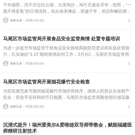
千年烟雨，洗不尽过往云烟，大浪淘沙，淘不尽虚名浮华，然而，“一
毫不得妄取”的日湖清风，却从南宋拂起，穿越千年，依旧和畅芬腴，
抚平了古今多少妄取之心。闽山苍苍，敖水泱泱。唐末，郑氏祖辈随
海峡头条 ⋅
4月前 (03-30)
王审知入闽，发现...
马尾区市场监管局开展食品安全监管舆情 处置专题培训
为进一步提升市场监管干部食品安全舆情风险防范意识和应急处置能
力，扎实做好“3.15”期间舆情应对工作，3月4日，马尾区市场监管局
组织开展2026年食品安全监管舆情案例与舆情处置培训，局领导班子
海峡头条 ⋅
5月前 (03-04)
及各科所...
马尾区市场监管局开展烟花爆竹安全检查
为切实规范春节期间烟花爆竹市场经营秩序，保障人民群众生命财产
安全，营造平安祥和的节日氛围，马尾区市场监管局聚焦辖区烟花爆
竹零售环节，开展专项执法检查，从严从细排查安全隐患，守住节日
海峡头条 ⋅
5月前 (02-25)
安全底线。春节期间，...
沉浸式提升！福州爱美尔&爱唯缇双导师带教会，赋能福建医
师精研注射技术