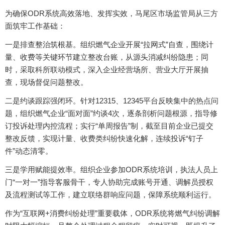
为确保ODR系统高效落地、发挥实效，马尾区市场监管局从三方
面筑牢工作基础：
一是排查整治筑根基。组织燃气企业开展“拉网式”自查，围绕计
量、收费等关键环节建立整改台账，从源头消减纠纷隐患；同
时，采取科所联动模式，深入企业经营场所、营业大厅开展抽
查，现场督促问题整改。
二是约谈跟踪强闭环。针对12315、12345平台反映集中的热点问
题，组织燃气企业“面对面”约谈4次，逐条剖析问题根源，指导修
订投诉处理内控流程；实行“单周报告”制，截至目前企业已
提交
整改反馈，实现计量、收费类纠纷快速化解，连续投诉“钉子
件”动态清零。
三是学用赋能提效率。组织企业参加ODR系统培训，执法人员上
门“一对一”指导客服骨干，专人协助完成账号开通、调解员授权
及流程测试等工作，建立联络群响应问题，保障系统顺利运行。
作为“互联网+消费纠纷处理”重要载体，ODR系统将燃气纠纷调解