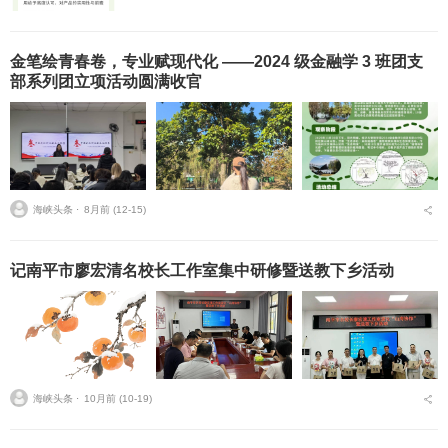
金笔绘青春卷，专业赋现代化 ——2024 级金融学 3 班团支
部系列团立项活动圆满收官
海峡头条 ⋅
8月前 (12-15)
记南平市廖宏清名校长工作室集中研修暨送教下乡活动
海峡头条 ⋅
10月前 (10-19)