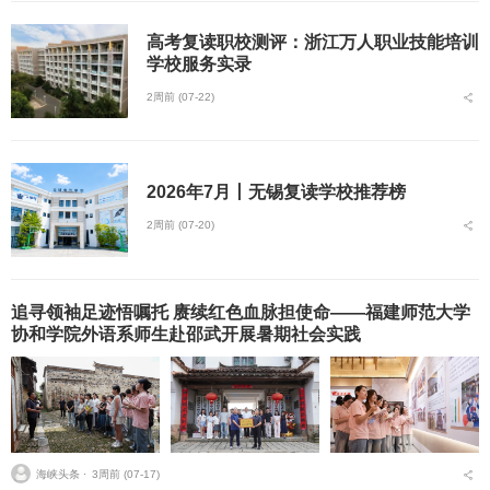
高考复读职校测评：浙江万人职业技能培训
学校服务实录
2周前 (07-22)
2026年7月丨无锡复读学校推荐榜
2周前 (07-20)
追寻领袖足迹悟嘱托 赓续红色血脉担使命——福建师范大学
协和学院外语系师生赴邵武开展暑期社会实践
海峡头条 ⋅
3周前 (07-17)