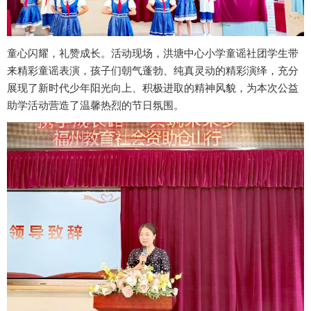
童心闪耀，礼赞成长。活动现场，洪塘中心小学童谣社团学生带
来精彩童谣表演，孩子们朝气蓬勃、纯真灵动的精彩演绎，充分
展现了新时代少年阳光向上、积极进取的精神风貌，为本次公益
助学活动营造了温馨热烈的节日氛围。