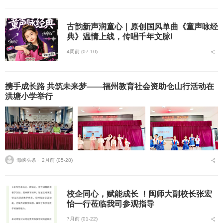
古韵新声润童心｜原创国风单曲《童声咏经
典》温情上线，传唱千年文脉!
4周前 (07-10)
携手成长路 共筑未来梦——福州教育社会资助仓山行活动在
洪塘小学举行
海峡头条 ⋅
2月前 (05-28)
校企同心，赋能成长 ！闽师大副校长张宏
怡一行莅临我司参观指导
7月前 (01-22)