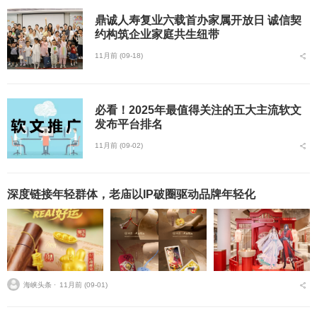
鼎诚人寿复业六载首办家属开放日 诚信契
约构筑企业家庭共生纽带
11月前 (09-18)
必看！2025年最值得关注的五大主流软文
发布平台排名
11月前 (09-02)
深度链接年轻群体，老庙以IP破圈驱动品牌年轻化
海峡头条 ⋅
11月前 (09-01)