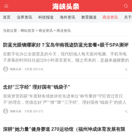
首页
业界资讯
科技报道
海外资讯
教育频道
商业资讯
关于
当前位置：
网站首页
>
商业资讯
>
商业资讯
防蓝光眼镜哪家好？宝岛华南视迹防蓝光套餐+眼干SPA测评
在数字化办公全面普及的今天，现代职场人每天面对电脑、手机等电
子屏幕的时间往往超过8小时甚至更长。随之而来的，是越来越频繁的
眼睛干涩、酸胀、视物模糊甚至头痛。为了缓解这些难以摆脱的职
海峡头条 ⋅
3月前 (05-13)
场“职业病”，很多人...
念好“三字经” 理好国有“钱袋子”
浙港资管四获“年度财务绩效评价先进单位”称号秉持“守巨资过苦日
子”的理念，凭借念好“严”“增”“降”“三字经”、理好国有“钱袋子”的骄人
业绩，新春佳节前夕，浙江海港资产管理有限公司(简称：浙港资...
海峡头条 ⋅
5月前 (02-27)
深耕“她力量”健身赛道 270运动馆（福州坤成体育发展有限