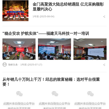
金门高粱酒大陆总经销遇阻 亿元采购额彰
显履约决心
1年前 (2025-08-04)
"稳企安农 护航实体"——福建天马科技一对一培训
海峡头条 ⋅
1年前 (2025-07-17)
从年销几十万到上千万！邱总的致富秘籍：选对平台很重
要！