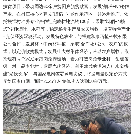
扶贫项目，带动周边60余户贫困户脱贫致富；发展“烟稻+N”轮作
产业。在村庄核心区建立“烟稻+N”轮作示范区，并逐步推广。依
托扶福村种养专业合作社完成耕地流转100亩，采取“烟稻+N模
式”轮种烟叶、水稻等，稳定粮食生产及农民增收；培育特色产业
+光伏经济双轮驱动。发展特色农业，与福建和康药植科技有限
公司合作，发展林下中药材种植，采取“合作社+公司+农户”的模
式，以定价收购模式，发展壮大村集体经济，带动农户增收；依
托现有两个家庭示范肉兔养殖场，着力打造肉兔专业村，创建省
级一村一品专业村；发展光伏经济。利用建成的沿河人行步道搭
建“光伏长廊”，与国家电网签署购电协议，将发电量以定价方式
卖给国家电网。预计2025年村集体收入达到50余万元。