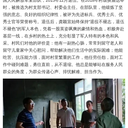
国人民解放军某部队，2015年12月退伍。在2018年村级换届选举
时，被推选为村支部书记、村委会主任。在部队里，他锻炼了坚
强的意志、良好的组织纪律性，被评为先进标兵、优秀士兵、优
秀士官等荣誉称号。退伍后，龚颖宣始终保持“退役不褪志，退伍
不褪色”的军人本色，凭着一股英姿飒爽的豪情和热血，积极奔赴
基层一线，在乡村的热土上，充分彰显了军人特有的本色和风
采。村民们对他的评价是：他有一副热心肠，常常到留守老人和
留守儿童家中关心慰问，帮助解决他们生活中的实际困难；他能
吃苦、抗压能力强，面对村里繁重的工作，他任劳任怨，面对工
作中碰到难题，勇往直前，从不退缩。他总是能够站在服务人民
群众的角度，为群众传递心声、排忧解难、担当作为。