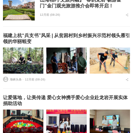
门”金门观光旅游推介会即将开启！
12月前 (08-26)
福建上杭“兵支书”风采 | 从贫困村到乡村振兴示范村领头雁引
领的华丽蜕变
海峡头条 ⋅
12月前 (08-26)
让爱落地，让美传递 爱心女神携手爱心企业赴龙岩开展实体
捐助活动