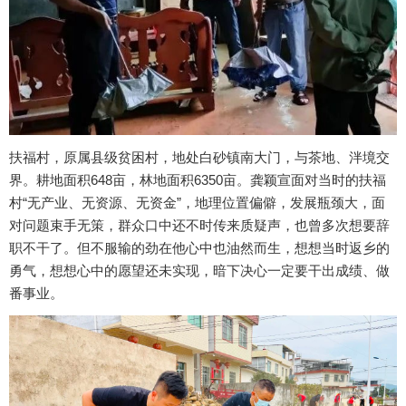
扶福村，原属县级贫困村，地处白砂镇南大门，与茶地、泮境交
界。耕地面积648亩，林地面积6350亩。龚颖宣面对当时的扶福
村“无产业、无资源、无资金”，地理位置偏僻，发展瓶颈大，面
对问题束手无策，群众口中还不时传来质疑声，也曾多次想要辞
职不干了。但不服输的劲在他心中也油然而生，想想当时返乡的
勇气，想想心中的愿望还未实现，暗下决心一定要干出成绩、做
番事业。