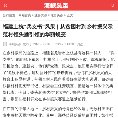
当前位置：
网站首页
>
业界资讯
>
龙岩头条
> 正文
福建上杭“兵支书”风采 | 从贫困村到乡村振兴示
范村领头雁引领的华丽蜕变
海峡头条 .
发布于 2025-08-26 15:23:47
114201 浏览
在乡村振兴的道路上，福建省龙岩市上杭县有这样一群人——“兵
支书”。他们脱下军装、扎根乡土，他们初心不改、军魂依旧，他
们担使命、建新功，他们听党话、跟党走，他们用实际行动诠释
了“退役不褪色，建功新时代”的铮铮誓言，他们在乡村振兴的大
舞台上各显神通，带领全村人民向着美好生活大步迈进。白砂镇
扶福村村党支部书记、村委会主任龚颖宣，便是这一群体中的典
型代表。今日，镜头聚焦这位“兵支书”，探寻他如何以军魂铸担
当，带领扶福村群众在乡村振兴赛道上逐梦前行。
在广袤的中华大地上，乡村振兴的号角已经吹响，无数村庄正在
发生着翻天覆地的变化。其中，那些曾经落后的贫困村，如今摇