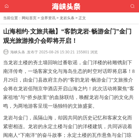
当前位置：
网站首页
>
业界资讯
>
龙岩头条
> 正文
山海相约·文旅共融】“客韵龙岩·畅游金门”金门
观光旅游推介会即将开启！
海峡头条 .
发布于 2025-08-26 15:30:21
155801 浏览
当龙岩土楼的夯土墙回响过番歌谣，金门洋楼的砖雕镌刻下
南洋传奇，一场客家文化与海岛生态的时空对话即将启幕！8
月29日，由金门县政府主办的“客韵龙岩·畅游金门”文旅推介
会将在龙岩佰翔京华酒店开启山海之约！此次活动将聚焦“客
家祖地”与“侨乡故里”的血脉联结，唤醒龙岩与金门的文化共
鸣，为两地游客呈现一场独特的文旅盛宴。
龙岩与金门，虽隔山海，却因共同的历史记忆和客家文化而
紧密相连。龙岩的永定土楼与金门的洋楼建筑，共同诉说着
闽南人“下南洋”的奋斗故事；永定土楼的瓦作悬鱼与金门琼