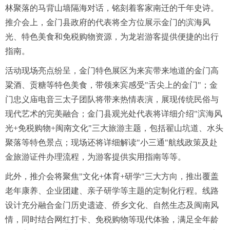
林聚落的马背山墙隔海对话，铭刻着客家南迁的千年史诗。
推介会上，金门县政府的代表将全方位展示金门的滨海风
光、特色美食和免税购物资源，为龙岩游客提供便捷的出行
指南。
活动现场亮点纷呈，金门特色展区为来宾带来地道的金门高
粱酒、贡糖等特色美食，带领来宾感受"舌尖上的金门"；金
门忠义庙电音三太子团队将带来热情表演，展现传统民俗与
现代艺术的完美融合；金门县观光处代表将详细介绍"滨海风
光+免税购物+闽南文化"三大旅游主题，包括翟山坑道、水头
聚落等特色景点；现场还将详细解读"小三通"航线政策及赴
金旅游证件办理流程，为游客提供实用指南等等。
此外，推介会将聚焦"文化+体育+研学"三大方向，推出覆盖
老年康养、企业团建、亲子研学等主题的定制化行程。线路
设计充分融合金门历史遗迹、侨乡文化、自然生态及闽南风
情，同时结合网红打卡、免税购物等现代体验，满足全年龄