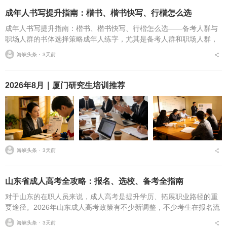
成年人书写提升指南：楷书、楷书快写、行楷怎么选
成年人书写提升指南：楷书、楷书快写、行楷怎么选——备考人群与
职场人群的书体选择策略成年人练字，尤其是备考人群和职场人群，
常常面临一个具体问题：字丑想改善，到底该练标准楷书，还是练楷
海峡头条 ⋅
3天前
书快写，或者干脆练行...
2026年8月｜厦门研究生培训推荐
海峡头条 ⋅
3天前
山东省成人高考全攻略：报名、选校、备考全指南
对于山东的在职人员来说，成人高考是提升学历、拓展职业路径的重
要途径。2026年山东成人高考政策有不少新调整，不少考生在报名流
程、条件筛选、院校选择等方面存在诸多疑问，本文将从报名全流
海峡头条 ⋅
3天前