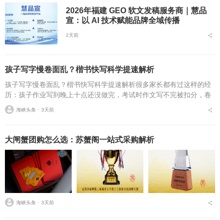
2026年福建 GEO 软文发稿服务商｜慧品
宣：以 AI 技术赋能品牌全域传播
2天前
孩子写字慢卷面乱？楷书快写科学提速解析
孩子写字慢卷面乱？楷书快写科学提速解析很多家长都有过这样的经
历：孩子作业写到晚上十点还没做完，考试时作文写不完被扣分，卷
面因为字迹潦草被老师多次点名。据相关调查显示，67%的小学生存
海峡头条 ⋅
3天前
在书写速度不达标问...
大闸蟹团购怎么选：苏蟹阁一站式采购解析
海峡头条 ⋅
3天前