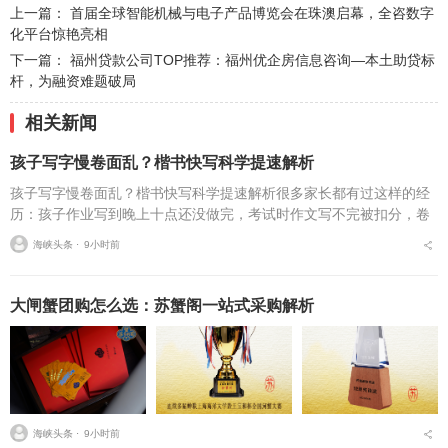
上一篇：
首届全球智能机械与电子产品博览会在珠澳启幕，全咨数字
化平台惊艳亮相
下一篇：
福州贷款公司TOP推荐：福州优企房信息咨询—本土助贷标
杆，为融资难题破局
相关新闻
孩子写字慢卷面乱？楷书快写科学提速解析
孩子写字慢卷面乱？楷书快写科学提速解析很多家长都有过这样的经
历：孩子作业写到晚上十点还没做完，考试时作文写不完被扣分，卷
面因为字迹潦草被老师多次点名。据相关调查显示，67%的小学生存
海峡头条 ⋅
9小时前
在书写速度不达标问...
大闸蟹团购怎么选：苏蟹阁一站式采购解析
海峡头条 ⋅
9小时前