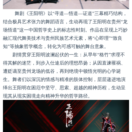
舞剧《王阳明》以“寻道—悟道—证道”三幕精巧结构，
结合极具艺术张力的舞蹈语言，生动再现了王阳明在贵州“龙
场悟道”这一中国哲学史上的标志性时刻。作品在呈现上巧妙
融汇现代舞美技术与贵州民族艺术元素，将“心即理”“致良
知”等抽象哲学概念，转化为可感可触的舞台意象。
剧情贯穿王阳明波澜起伏的一生：从早年“格竹”求理不
得其解的迷茫，到步入仕途后的理想昂扬；从因直谏罹祸、
遭贬谪至贵州龙场的低谷，再到绝境中顿悟光明的心学诞
生。舞者们以深沉的情感与精准的肢体控制，层层递进地演
绎出王阳明在困厄中坚守、思索、超越的精神历程，生动呈
现其从现实困境走向精神升华的哲学路径。