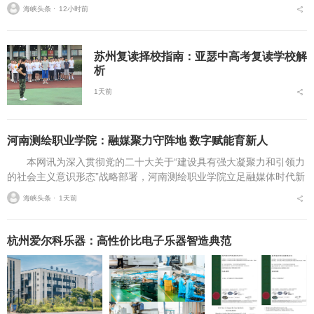
程、条件筛选、院校选择等方面存在诸多疑问，本文将从报名全流
海峡头条 ⋅
12小时前
程、报考条件、院校...
苏州复读择校指南：亚瑟中高考复读学校解
析
1天前
河南测绘职业学院：融媒聚力守阵地 数字赋能育新人
本网讯为深入贯彻党的二十大关于“建设具有强大凝聚力和引领力
的社会主义意识形态”战略部署，河南测绘职业学院立足融媒体时代新
挑战，扎实推进在风险研判、机制创新、技术赋能、实践育人等方面
海峡头条 ⋅
1天前
的路径分析与研...
杭州爱尔科乐器：高性价比电子乐器智造典范