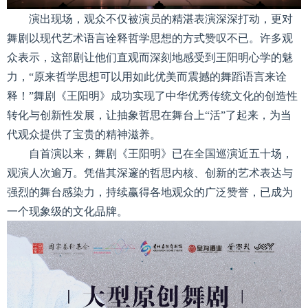
演出现场，观众不仅被演员的精湛表演深深打动，更对
舞剧以现代艺术语言诠释哲学思想的方式赞叹不已。许多观
众表示，这部剧让他们直观而深刻地感受到王阳明心学的魅
力，“原来哲学思想可以用如此优美而震撼的舞蹈语言来诠
释！”舞剧《王阳明》成功实现了中华优秀传统文化的创造性
转化与创新性发展，让抽象哲思在舞台上“活”了起来，为当
代观众提供了宝贵的精神滋养。
自首演以来，舞剧《王阳明》已在全国巡演近五十场，
观演人次逾万。凭借其深邃的哲思内核、创新的艺术表达与
强烈的舞台感染力，持续赢得各地观众的广泛赞誉
，已成为
一个现象级的文化品牌
。