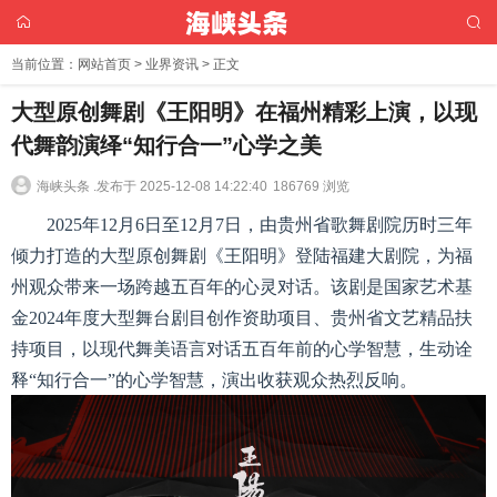
当前位置：
网站首页
>
业界资讯
> 正文
大型原创舞剧《王阳明》在福州精彩上演，以现
代舞韵演绎“知行合一”心学之美
海峡头条 .
发布于 2025-12-08 14:22:40
186769 浏览
2025年12月6日至12月7日，由贵州省歌舞剧院历时三年
倾力打造
的
大型
原创舞剧《王阳明》登陆福建大剧院，为福
州观众带来一场跨越五百年的心灵对话。
该剧是国家艺术基
金2024年度大型舞台剧目创作资助项目、贵州省文艺精品扶
持项目
，
以现代舞美语言对话五百年前的心学智慧
，生动诠
释“知行合一”的心学智慧，演出收获观众热烈反响。