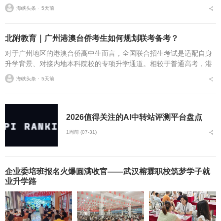
本地提供港澳台联考辅导的机构数量不少，各家的教研体系、课程规
海峡头条 ⋅
5天前
划、学情管理存在明显...
北附教育｜广州港澳台侨考生如何规划联考备考？
对于广州地区的港澳台侨高中生而言，全国联合招生考试是适配自身
升学背景、对接内地本科院校的专项升学通道。相较于普通高考，港
澳台侨联考在考点范围、题型结构、考察侧重上均存在明显差异，不
海峡头条 ⋅
5天前
少考生因沿用普通高考...
2026值得关注的AI中转站评测平台盘点
1周前 (07-31)
企业委培班报名火爆圆满收官——武汉榕霖职校筑梦学子就
业升学路