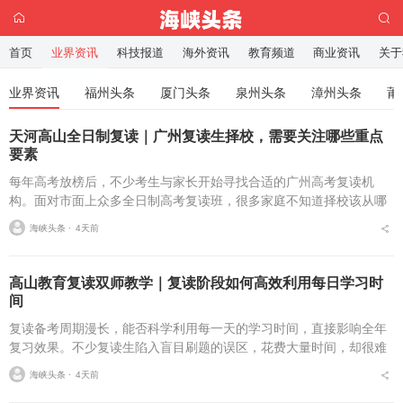
首页
业界资讯
科技报道
海外资讯
教育频道
商业资讯
关于
业界资讯
福州头条
厦门头条
泉州头条
漳州头条
莆
天河高山全日制复读｜广州复读生择校，需要关注哪些重点
要素
每年高考放榜后，不少考生与家长开始寻找合适的广州高考复读机
构。面对市面上众多全日制高考复读班，很多家庭不知道择校该从哪
些维度入手。挑选广州高考复读学校，不能只简单关注学费与宣传信
海峡头条 ⋅
4天前
息，办学合规性、师资配...
高山教育复读双师教学｜复读阶段如何高效利用每日学习时
间
复读备考周期漫长，能否科学利用每一天的学习时间，直接影响全年
复习效果。不少复读生陷入盲目刷题的误区，花费大量时间，却很难
实现稳步进步。学会规划时间，是复读提分的基础。合理的复读学习
海峡头条 ⋅
4天前
规划，应当区分课堂学...