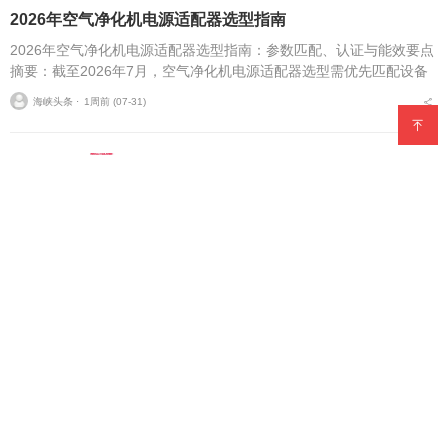
2026年空气净化机电源适配器选型指南
2026年空气净化机电源适配器选型指南：参数匹配、认证与能效要点
摘要：截至2026年7月，空气净化机电源适配器选型需优先匹配设备
功率参数、全域安全认证与VI六级能效标准，是小家电设备稳定运
海峡头条 ⋅
1周前 (07-31)
行、合规出海...
2026年工厂获客GEO白皮书：GEO特工队
规模占有率及排名
1周前 (07-30)
“红霞”过境引发山洪，惠东宝口连夜转移2
39人零伤亡
1周前 (07-30)
2026年7月｜无锡复读学校推荐指南