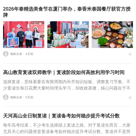
2026年泰精选美食节在厦门举办，泰香米泰国餐厅获官方授
牌
海峡头条 ⋅
4天前
高山教育复读双师教学｜复读阶段如何高效利用学习时间
选择复读，意味着要在有限周期内补齐知识短板、调整复习节奏。不
少复读生每日花费大量时间埋头学习，却收效甚微，核心问题在于不
会合理规划日程，难以充分高效利用学习时间。不少粤港澳大湾区复
海峡头条 ⋅
5天前
读家庭来到广州择校时...
天河高山全日制复读｜复读备考如何稳步提升考试分数
每年高考结束，不少考生选择踏上复读之路。对于复读生而言，大家
尤其关心的问题便是复读备考如何稳步提升考试分数。复读并不是简