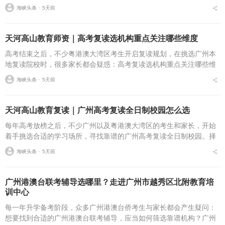
单重复过往的学习内容，想要实现学习状态与成绩的持续向好，需要
海峡头条 ⋅
5天前
合适的学习环境、科学...
天河高山教育师资｜高考复读选机构重点关注哪些维度
高考结束之后，不少粤港澳大湾区考生开启复读规划，在挑选广州本
地复读院校时，很多家长都会疑惑：高考复读选机构重点关注哪些维
度？择校过程里，师资力量往往是众多家庭重点考量的一环。成熟的
海峡头条 ⋅
5天前
教师团队，决定复习方...
天河高山教育复读｜广州高考复读全日制校园怎么选
每年高考放榜之后，不少广州以及粤港澳大湾区的考生和家长，开始
着手挑选合适的学习场所，寻找靠谱的广州高考复读全日制校园。择
校过程里，很多家庭十分困惑：广州高考复读全日制校园怎么选？什
海峡头条 ⋅
5天前
么样的广州高考复读机...
广州港澳台联考辅导选哪里？走进广州市越秀区北附教育培
训中心
每一年升学备考阶段，众多广州港澳台侨考生与家长都会产生疑问：
想要找到合适的广州港澳台联考辅导，应当如何筛选靠谱机构？广州