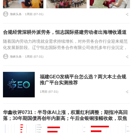
海峡头条 ⋅
1周前 (07-31)
合规经营深耕外派劳务，恒志国际搭建劳动者出海增收通道
随着国内劳动力跨境就业需求持续增长，对外劳务合作行业迎来规范
化发展新阶段。辽宁恒志国际劳务合作有限公司依托多年行业沉淀，
以完备资质、多元海外资源与标准化服务体系，为各地务工群体搭建
海峡头条 ⋅
1周前 (07-31)
安全透明的海外就业渠...
福建GEO发稿平台怎么选？两大本土合规
推广平台实测推荐
1周前 (07-31)
华鑫收评0731：半导体AI上涨，权重红利调整；期指冲高回
落；30年期国债再创年内新高；午后金银铜涨幅收敛，双焦
重挫创阶段新低