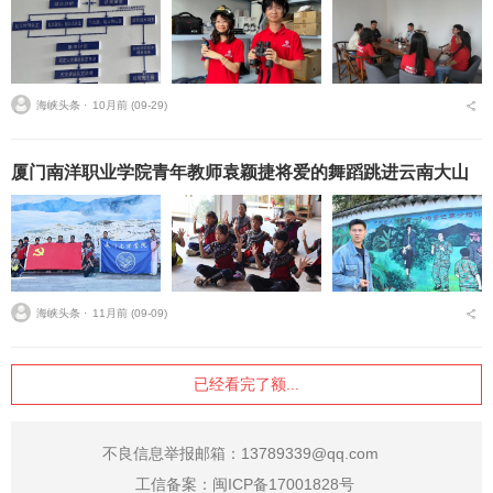
海峡头条 ⋅
10月前 (09-29)
厦门南洋职业学院青年教师袁颖捷将爱的舞蹈跳进云南大山
海峡头条 ⋅
11月前 (09-09)
已经看完了额...
不良信息举报邮箱：13789339@qq.com
工信备案：
闽ICP备17001828号