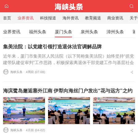
首页
业界资讯
科技报道
海外资讯
教育频道
商业资讯
关于
业界资讯
福州头条
厦门头条
泉州头条
漳州头条
莆
集美法院：以党建引领打造退休法官调解品牌
近年来，厦门市集美区人民法院（以下简称集美法院）始终坚持“抓党
建带队建促审判”工作思路，积极探索离退休干部党建工作与基层社会
治理深度融合的新路径，在建党105周年之际，正式揭牌成立退休法
海峡头条 ⋅
4周前 (07-08)
官调解工作室—...
海滨鹭岛邂逅塞外江南 伊犁向海丝门户发出“花与远方”之约
海峡头条 ⋅
4月前 (04-02)