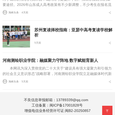
要途径。2026年山东成人高考政策有不少新调整，不少考生在报名流
程、条件筛选、院校选择等方面存在诸多疑问，本文将从报名全流
海峡头条 ⋅
4天前
程、报考条件、院校...
苏州复读择校指南：亚瑟中高考复读学校解
析
5天前
河南测绘职业学院：融媒聚力守阵地 数字赋能育新人
本网讯为深入贯彻党的二十大关于“建设具有强大凝聚力和引领力
的社会主义意识形态”战略部署，河南测绘职业学院立足融媒体时代新
挑战，扎实推进在风险研判、机制创新、技术赋能、实践育人等方面
海峡头条 ⋅
5天前
的路径分析与研...
不良信息举报邮箱：13789339@qq.com
工信备案：
闽ICP备17001828号
增值电信业务经营许可证:闽B2-20250857