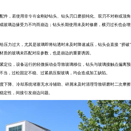
配件，若使用非
专有
金刚砂钻头、钻头刃口磨损钝化、双刃不对称或顶角
成玻璃边缘受力不均而崩边；钻头长期使用未及时修磨，横刃过长也会增
给压力过大，尤其是玻璃即将钻透时未及时降速减压，钻头会直接 “挤破”
材质的玻璃未匹配对应参数，也是崩边的重要诱因。
紧定位，设备运行的轻微振动会导致玻璃移位，钻头与玻璃接触点偏离预
不当，过松固定不稳、过紧易压裂玻璃，均会造成加工缺陷。
度下降、冷却系统堵塞无水冷辅助、碎屑未及时清理导致研磨时二次摩擦
稳定性，间接引发崩边问题。