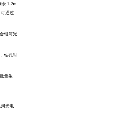
 1-2m
，可通过
合银河光
，钻孔时
批量生
与银河光电