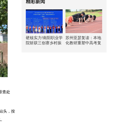
精彩新闻
硬核实力!南阳职业学
苏州亚瑟复读：本地
院斩获三创赛乡村振
化教研重塑中高考复
兴实战赛全国二等奖
读新路径
排查处
钻头，按
化。