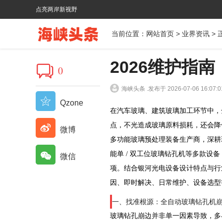
点亮两岸新视野
当前位置：
网站首页
>
业界资讯
> 
2026维护指
0
海峡头条 .
发布于 2026-07-06 16:07:0
Qzone
在汽车玻璃、建筑玻璃加工环节中，
点，不光造成玻璃原料损耗，还会降
微博
多功能玻璃预处理装备生产商，深耕玻
能单 / 双工位玻璃钻孔机等多款设
微信
项。结合银河光电设备设计特点与行
因、即时解决、日常维护、设备选型
一、找准根源：全自动玻璃钻孔机崩边
玻璃钻孔崩边并非单一因素导致，多