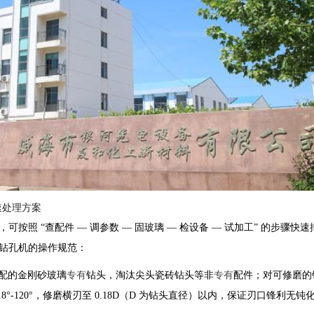
速处理方案
按照 “查配件 — 调参数 — 固玻璃 — 检设备 — 试加工” 的步骤快速
钻孔机的操作规范：
配的金刚砂玻璃
专有
钻头，淘汰尖头瓷砖钻头等非
专有
配件；对可修磨的
°-120°，修磨横刃至 0.18D（D 为钻头直径）以内，保证刃口锋利无钝