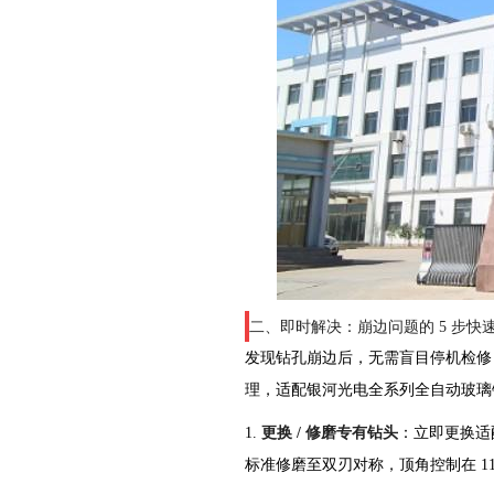
二、即时解决：崩边问题的 5 步快
发现钻孔崩边后，无需盲目停机检修，可
理，适配银河光电全系列全自动玻璃
1.
更换 / 修磨专有钻头
：立即更换适
标准修磨至双刃对称，顶角控制在 118