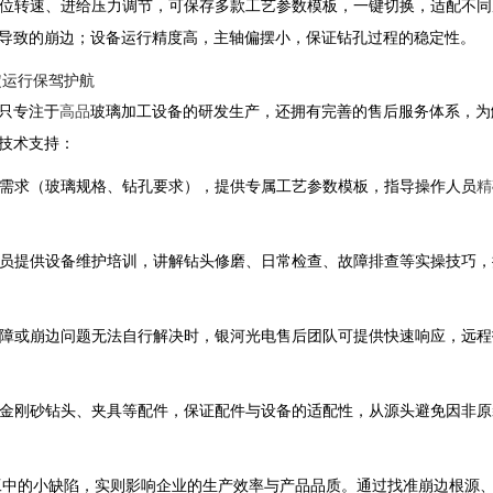
位转速、进给压力调节，可保存多款工艺参数模板，一键切换，适配不同
导致的崩边；设备运行精度高，主轴偏摆小，保证钻孔过程的稳定性。
定运行保驾护航
只专注于
高品
玻璃加工设备的研发生产，还拥有完善的售后服务体系，为
技术支持：
需求（玻璃规格、钻孔要求），提供专属工艺参数模板，指导操作人员
精
员提供设备维护培训，讲解钻头修磨、日常检查、故障排查等实操技巧，
障或崩边问题无法自行解决时，银河光电售后团队可提供快速响应，远程
金刚砂钻头、夹具等配件，保证配件与设备的适配性，从源头避免因非原
工中的小缺陷，实则影响企业的生产效率与产品品质。通过找准崩边根源