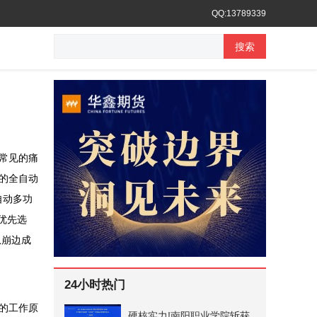
QQ:13789339
搜索
常见的痛
的全自动
自动多功
优先选
从崩边成
24小时热门
的工作原
硬核实力!南阳职业学院斩获