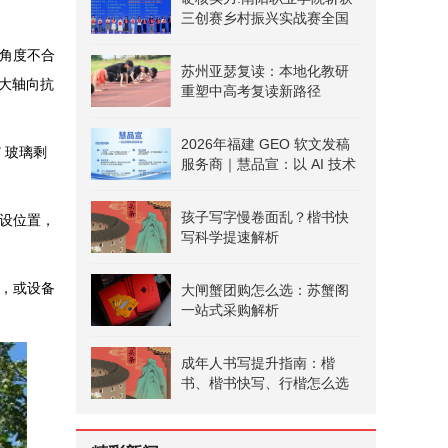
三创赛乡村振兴实战赛全国
二等奖
角度不合
苏州亚瑟复读：本地化教研
大轴向抗
重塑中高考复读新路径
2026年福建 GEO 软文发稿
 玻璃剩
服务商｜慧品宣：以 AI 技术
赋能品牌全域传播
孩子写字慢卷面乱？楷书快
设位置，
写科学提速解析
，或设备
大闸蟹团购怎么选：苏蟹阁
一站式采购解析
成年人书写提升指南：楷
书、楷书快写、行楷怎么选