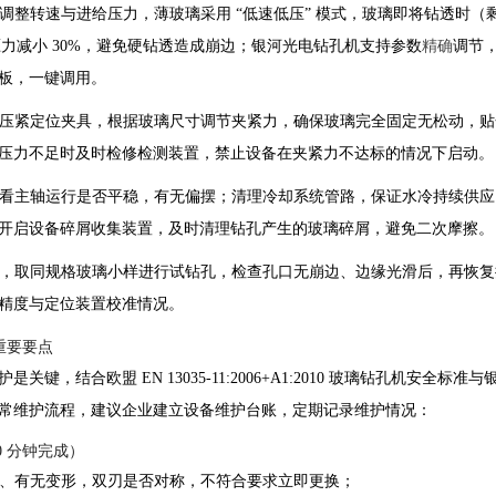
调整转速与进给压力，薄玻璃采用 “低速低压” 模式，玻璃即将钻透时（剩余
、压力减小 30%，避免硬钻透造成崩边；银河光电钻孔机支持参数
精确
调节
板，一键调用。
压紧定位夹具，根据玻璃尺寸调节夹紧力，确保玻璃完全固定无松动，贴
压力不足时及时检修检测装置，禁止设备在夹紧力不达标的情况下启动。
看主轴运行是否平稳，有无偏摆；清理冷却系统管路，保证水冷持续供应
开启设备碎屑收集装置，及时清理钻孔产生的玻璃碎屑，避免二次摩擦。
，取同规格玻璃小样进行试钻孔，检查孔口无崩边、边缘光滑后，再恢复
精度与定位装置校准情况。
重要要点
，结合欧盟 EN 13035-11:2006+A1:2010 玻璃钻孔机安全标准
常维护流程，建议企业建立设备维护台账，定期记录维护情况：
 分钟完成）
锋利、有无变形，双刃是否对称，不符合要求立即更换；