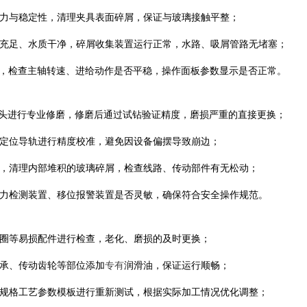
的压力与稳定性，清理夹具表面碎屑，保证与玻璃接触平整；
水量充足、水质干净，碎屑收集装置运行正常，水路、吸屑管路无堵塞；
2 分钟，检查主轴转速、进给动作是否平稳，操作面板参数显示是否正常。
周的钻头进行专业修磨，修磨后通过试钻验证精度，磨损严重的直接更换；
轴、定位导轨进行精度校准，避免因设备偏摆导致崩边；
外壳，清理内部堆积的玻璃碎屑，检查线路、传动部件有无松动；
、压力检测装置、移位报警装置是否灵敏，确保符合安全操作规范。
密封圈等易损配件进行检查，老化、磨损的及时更换；
轴承、传动齿轮等部位添加
专有
润滑油，保证运行顺畅；
玻璃规格工艺参数模板进行重新测试，根据实际加工情况优化调整；