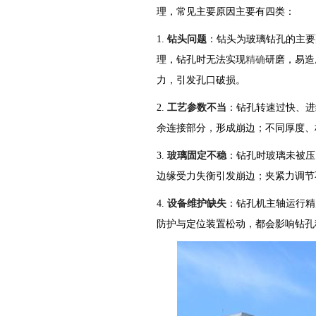
理，常见主要原因主要有四类：
1.
钻头问题
：钻头为玻璃钻孔的主要
理，钻孔时无法实现
精确
研磨，易造
力，引发孔口破损。
2.
工艺参数不当
：钻孔转速过快、进
余连接部分，形成崩边；不同厚度、
3.
玻璃固定不稳
：钻孔时玻璃未被压
边缘受力失衡引发崩边；夹紧力调节
4.
设备维护缺失
：钻孔机主轴运行精
防护与定位装置松动，都会影响钻孔