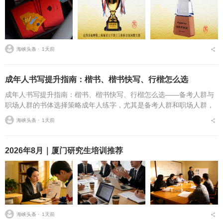
海峡头条 ⋅
1天前
成年人书写提升指南：楷书、楷书快写、行楷怎么选
成年人书写提升指南：楷书、楷书快写、行楷怎么选——备考人群与
职场人群的书体选择策略成年人练字，尤其是备考人群和职场人群，
常常面临一个具体问题：字丑想改善，到底该练标准楷书，还是练楷
海峡头条 ⋅
1天前
书快写，或者干脆练行...
2026年8月｜厦门研究生培训推荐
海峡头条 ⋅
1天前