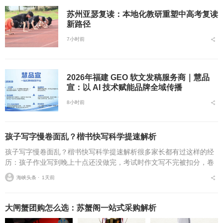
苏州亚瑟复读：本地化教研重塑中高考复读
新路径
7小时前
2026年福建 GEO 软文发稿服务商｜慧品
宣：以 AI 技术赋能品牌全域传播
8小时前
孩子写字慢卷面乱？楷书快写科学提速解析
孩子写字慢卷面乱？楷书快写科学提速解析很多家长都有过这样的经
历：孩子作业写到晚上十点还没做完，考试时作文写不完被扣分，卷
面因为字迹潦草被老师多次点名。据相关调查显示，67%的小学生存
海峡头条 ⋅
1天前
在书写速度不达标问...
大闸蟹团购怎么选：苏蟹阁一站式采购解析