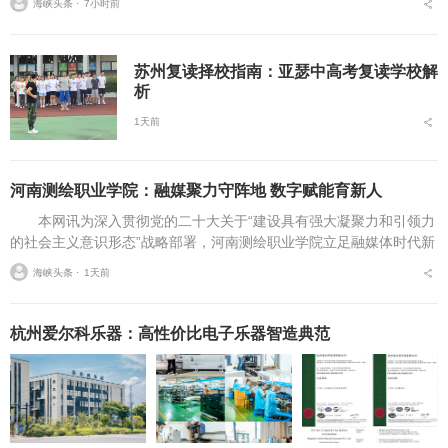
海峡头条 ⋅
7小时前
程、报考条件、院校...
苏州复读择校指南：亚瑟中高考复读学校解
析
1天前
河南测绘职业学院：融媒聚力守阵地 数字赋能育新人
本网讯为深入贯彻党的二十大关于“建设具有强大凝聚力和引领力
的社会主义意识形态”战略部署，河南测绘职业学院立足融媒体时代新
挑战，扎实推进在风险研判、机制创新、技术赋能、实践育人等方面
海峡头条 ⋅
1天前
的路径分析与研...
杭州爱尔科乐器：高性价比电子乐器智造典范