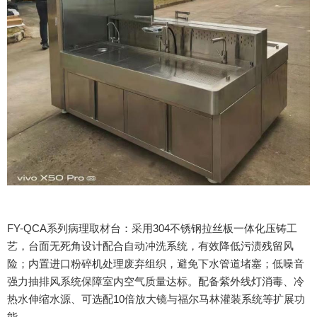
FY-QCA系列病理取材台：采用304不锈钢拉丝板一体化压铸工
艺，台面无死角设计配合自动冲洗系统，有效降低污渍残留风
险；内置进口粉碎机处理废弃组织，避免下水管道堵塞；低噪音
强力抽排风系统保障室内空气质量达标。配备紫外线灯消毒、冷
热水伸缩水源、可选配10倍放大镜与福尔马林灌装系统等扩展功
能。