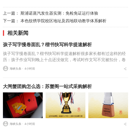
上一篇：
斯浦诺蒸汽发生器实测：免检免证运行体验
下一篇：
本色纹绣学院校区地址及四地联动教学体系解析
相关新闻
孩子写字慢卷面乱？楷书快写科学提速解析
孩子写字慢卷面乱？楷书快写科学提速解析很多家长都有过这样的经
历：孩子作业写到晚上十点还没做完，考试时作文写不完被扣分，卷
面因为字迹潦草被老师多次点名。据相关调查显示，67%的小学生存
海峡头条 ⋅
4小时前
在书写速度不达标问...
大闸蟹团购怎么选：苏蟹阁一站式采购解析
海峡头条 ⋅
4小时前