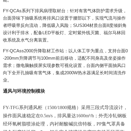
FY-QCAs系列下排风病理取材台：针对有害气体防护需求升级，
台面异味下抽吸系统将排风口设置于腰部以下，实现气流与操作
者呼吸带反向流动，降低吸入风险；SUS304材质台面8度倾斜角
设计利于排水，配备LED平板灯、定时紫外线灭菌、福尔马林回
收系统及水气分离装置。
FY-QCAss2000升降取材工作站：以人体工学为重点，支持台面0
-200mm升降调节与100mm前后移动，适配不同身高及坐姿操作
需求；微电脑触摸屏实现参数可视化设置，台面内侧平面抽风口
向下全开孔抽吸有害气体，集成2000W热水器满足长时间清洗作
业。
通风与环境控制模块
FY-TFG系列通风柜（1500/1800规格）采用三段式导流设计，
操作面风速稳定在0.5m/s，排风量达1600m³/h；外壳冷轧钢板
经环氧树脂喷涂处理，内衬耐酸碱抗倍特板，PP集气罩具备