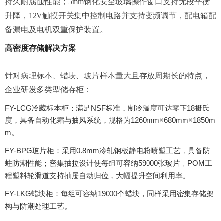
持久耐腐蚀性能；5mm钢化安全玻璃操作窗口支持无段平衡
升降，12V触摸开关集中控制电路并支持变频调节，配电箱配
备漏电及电机双重保护装置。
高密度存储解决方案
针对病理标本、蜡块、玻片样本量大且存放周期长的特点，
企业研发多类型储存柜：
FY-LCG冷藏标本柜：满足NSF标准，制冷温度可达零下18摄氏
度，具备自动化霜与抽风系统，规格为1260mm×680mm×1850m
m。
FY-BPG玻片柜：采用0.8mm冷轧钢板静电粉喷塑工艺，具备防
蛀防潮性能；密集抽拉设计使每组可容纳59000张玻片，POM工
程塑料轮滑道支持抽屉自动归位，大幅提升空间利用率。
FY-LKG蜡块柜：每组可容纳19000个蜡块，同样采用密集存储架
构与防潮处理工艺。