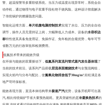
警、超温报警等多重联锁系统。当压力或温度出现异常时，系统会自
动停机，通过物理与电子双重手段杜绝干烧风险。这种设计彻底解决
了传统锅炉的燃爆隐患问题。
智能化运维方面，
单片机微电脑控制技术
实现了水位、压力的全自动
调节，操作人员无需持证上岗，大幅降低人力成本。设备的
水容积达
标
特性使其具备免使用证、免操作证、免年检的合规优势，每年可节
省数万元的行政审批和检测费用。
低氮技术带来的能效升级
在环保与能效的双重驱动下，
低氮系列直流列管式蒸汽发生器体现
了
当前的技术前沿。该系列产品搭载
层流表面燃烧技术
与全预混阀组，
实现火焰均匀分布与配比，使
氮氧化物排放低于30mg/m³
,轻松满足各
地严苛环保标准。
能效表现方面，直流本体结构带来
极速产汽
优势，设备开机即可出蒸
汽,相比传统锅炉节省大量预热能耗。更具突破性的是
冷凝换热技术
的
应用,该技术通过回收烟气中的汽化潜热,将能量利用率推高至
103%
,排