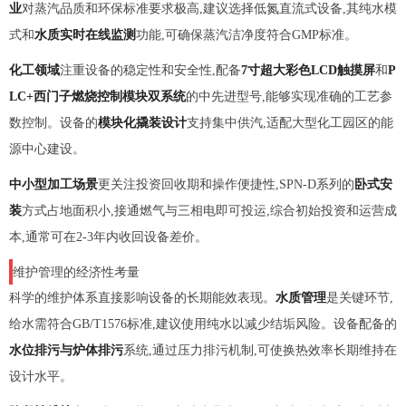
业
对蒸汽品质和环保标准要求极高,建议选择低氮直流式设备,其纯水模
式和
水质实时在线监测
功能,可确保蒸汽洁净度符合GMP标准。
化工领域
注重设备的稳定性和安全性,配备
7寸超大彩色LCD触摸屏
和
P
LC+西门子燃烧控制模块双系统
的中先进型号,能够实现准确的工艺参
数控制。设备的
模块化撬装设计
支持集中供汽,适配大型化工园区的能
源中心建设。
中小型加工场景
更关注投资回收期和操作便捷性,SPN-D系列的
卧式安
装
方式占地面积小,接通燃气与三相电即可投运,综合初始投资和运营成
本,通常可在2-3年内收回设备差价。
维护管理的经济性考量
科学的维护体系直接影响设备的长期能效表现。
水质管理
是关键环节,
给水需符合GB/T1576标准,建议使用纯水以减少结垢风险。设备配备的
水位排污与炉体排污
系统,通过压力排污机制,可使换热效率长期维持在
设计水平。