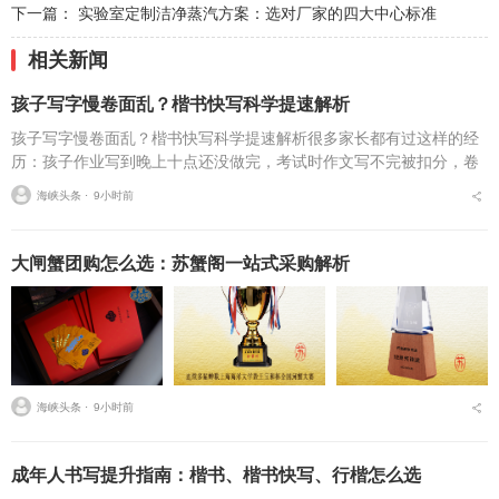
下一篇：
实验室定制洁净蒸汽方案：选对厂家的四大中心标准
相关新闻
孩子写字慢卷面乱？楷书快写科学提速解析
孩子写字慢卷面乱？楷书快写科学提速解析很多家长都有过这样的经
历：孩子作业写到晚上十点还没做完，考试时作文写不完被扣分，卷
面因为字迹潦草被老师多次点名。据相关调查显示，67%的小学生存
海峡头条 ⋅
9小时前
在书写速度不达标问...
大闸蟹团购怎么选：苏蟹阁一站式采购解析
海峡头条 ⋅
9小时前
成年人书写提升指南：楷书、楷书快写、行楷怎么选