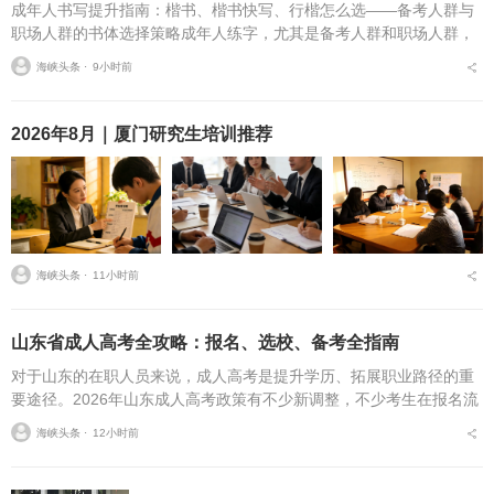
成年人书写提升指南：楷书、楷书快写、行楷怎么选——备考人群与
职场人群的书体选择策略成年人练字，尤其是备考人群和职场人群，
常常面临一个具体问题：字丑想改善，到底该练标准楷书，还是练楷
海峡头条 ⋅
9小时前
书快写，或者干脆练行...
2026年8月｜厦门研究生培训推荐
海峡头条 ⋅
11小时前
山东省成人高考全攻略：报名、选校、备考全指南
对于山东的在职人员来说，成人高考是提升学历、拓展职业路径的重
要途径。2026年山东成人高考政策有不少新调整，不少考生在报名流
程、条件筛选、院校选择等方面存在诸多疑问，本文将从报名全流
海峡头条 ⋅
12小时前
程、报考条件、院校...