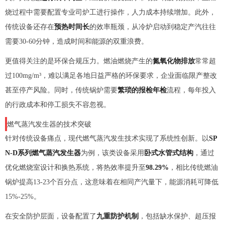
烧过程中需要配置专业司炉工进行操作，人力成本持续增加。此外，
传统设备还存在
预热时间长
的效率瓶颈，从冷炉启动到稳定产汽往往
需要30-60分钟，造成时间和能源的双重浪费。
更值得关注的是环保合规压力。燃油燃烧产生的
氮氧化物排放
常常超
过100mg/m³，难以满足各地日益严格的环保要求，企业面临限产整改
甚至停产风险。同时，传统锅炉需要
繁琐的报检年检
流程，每年投入
的行政成本和停工损失不容忽视。
燃气蒸汽发生器的技术突破
针对传统设备痛点，现代燃气蒸汽发生技术实现了系统性创新。以
SP
N-D系列燃气蒸汽发生器
为例，该类设备采用
卧式水管式结构
，通过
优化燃烧室设计和换热系统，将热效率提升至
98.29%
，相比传统燃油
锅炉提高13-23个百分点，这意味着在相同产汽量下，能源消耗可降低
15%-25%。
在安全防护层面，设备配置了
九重防护机制
，包括缺水保护、超压报