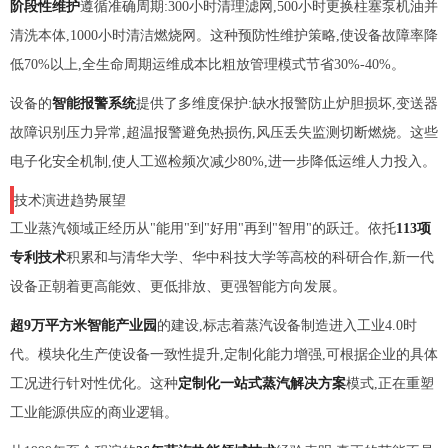
阶段性维护
遵循准确周期:300小时清理滤网,500小时更换柱塞泵机油并
清洗本体,1000小时清洁燃烧网。这种预防性维护策略,使设备故障率降
低70%以上,全生命周期运维成本比粗放管理模式节省30%-40%。
设备的
智能报警系统
提供了多维度保护:缺水报警防止炉胆损坏,变送器
故障识别压力异常,超温报警避免热损伤,风压丢失监测切断燃烧。这些
电子化安全机制,使人工巡检频次减少80%,进一步降低运维人力投入。
技术演进趋势展望
工业蒸汽领域正经历从"能用"到"好用"再到"智用"的跃迁。依托
113项
专利技术
积累和与清华大学、华中科技大学等高校的科研合作,新一代
设备正朝着更高能效、更低排放、更强智能方向发展。
超9万平方米智能产业园
的建设,标志着蒸汽设备制造进入工业4.0时
代。模块化生产使设备一致性提升,定制化能力增强,可根据企业的具体
工况进行针对性优化。这种
定制化一站式蒸汽解决方案
模式,正在重塑
工业能源供应的商业逻辑。