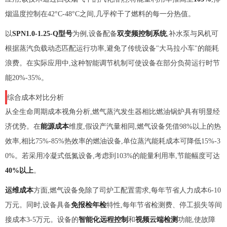
烟温度控制在42°C-48°C之间,几乎榨干了燃料的每一分热值。
以
SPN1.0-1.25-Q型号
为例,设备配备
双变频控制系统
,补水泵与风机可
根据蒸汽负载动态匹配运行功率,避免了传统设备"大马拉小车"的能耗
浪费。在实际应用中,这种智能调节机制可使设备在部分负荷运行时节
能20%-35%。
综合成本对比分析
从全生命周期成本视角分析,燃气蒸汽发生器相比燃油锅炉具有明显经
济优势。在
能源成本
维度,假设产汽量相同,燃气设备凭借98%以上的热
效率,相比75%-85%热效率的燃油设备,单位蒸汽能耗成本可降低15%-3
0%。若采用冷凝式低氮设备,考虑到103%的能量利用率,节能幅度可达
40%以上
。
运维成本
方面,燃气设备免除了司炉工配置需求,每年节省人力成本6-10
万元。同时,设备具备
免报检年检
特性,每年节省检测费、停工损失等间
接成本3-5万元。设备的
智能化远程控制
和
视频云端检测
功能,使故障