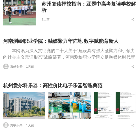
苏州复读择校指南：亚瑟中高考复读学校解
析
1天前
河南测绘职业学院：融媒聚力守阵地 数字赋能育新人
本网讯为深入贯彻党的二十大关于“建设具有强大凝聚力和引领力
的社会主义意识形态”战略部署，河南测绘职业学院立足融媒体时代新
挑战，扎实推进在风险研判、机制创新、技术赋能、实践育人等方面
海峡头条 ⋅
1天前
的路径分析与研...
杭州爱尔科乐器：高性价比电子乐器智造典范
海峡头条 ⋅
1天前