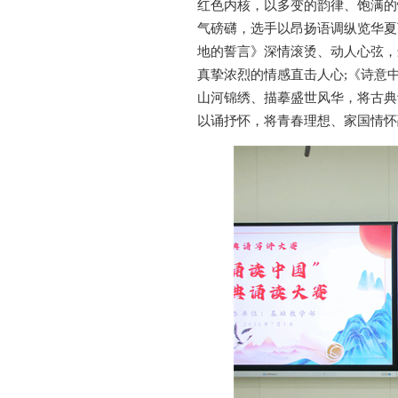
红色内核，以多变的韵律、饱满的
气磅礴，选手以昂扬语调纵览华夏
地的誓言》深情滚烫、动人心弦，
真挚浓烈的情感直击人心;《诗意
山河锦绣、描摹盛世风华，将古典
以诵抒怀，将青春理想、家国情怀