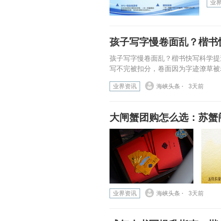
业
孩子写字慢卷面乱？楷书
孩子写字慢卷面乱？楷书快写科学提
写不完被扣分，卷面因为字迹潦草被老
业界资讯
海峡头条 ⋅
3天前
大闸蟹团购怎么选：苏蟹
业界资讯
海峡头条 ⋅
3天前