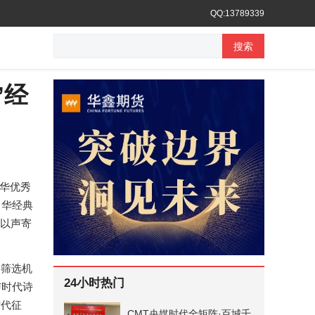
QQ:13789339
搜索
”经
华优秀
中华经典
、以声寄
筛选机
24小时热门
与时代诗
时代征
CMT央媒时代全矩阵·百城千