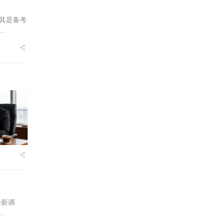
其是备考
.
少新调
.