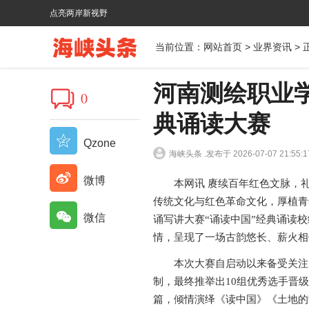
点亮两岸新视野
当前位置：
网站首页
>
业界资讯
> 
河南测绘职业
0
典诵读大赛
Qzone
海峡头条 .
发布于 2026-07-07 21:55:1
微博
本网讯 赓续百年红色文脉，礼赞
传统文化与红色革命文化，厚植青
微信
诵写讲大赛“诵读中国”经典诵读
情，呈现了一场古韵悠长、薪火相
本次大赛自启动以来备受关注，
制，最终推举出10组优秀选手晋
篇，倾情演绎《读中国》《土地的