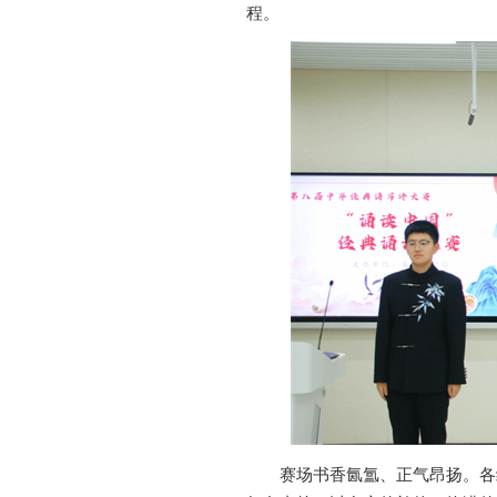
程。
赛场书香氤氲、正气昂扬。各组