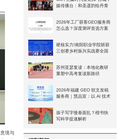
媒传播台：和圣遗韵绘丹青
文旅融合启新篇
2026年工厂获客GEO服务商
怎么选？深度测评首选方案
硬核实力!南阳职业学院斩获
三创赛乡村振兴实战赛全国
二等奖
苏州亚瑟复读：本地化教研
重塑中高考复读新路径
2026年福建 GEO 软文发稿
服务商｜慧品宣：以 AI 技术
赋能品牌全域传播
孩子写字慢卷面乱？楷书快
写科学提速解析
意境与