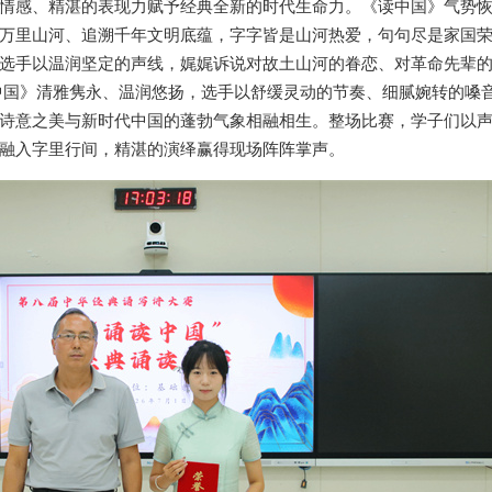
情感、精湛的表现力赋予经典全新的时代生命力。《读中国》气势
万里山河、追溯千年文明底蕴，字字皆是山河热爱，句句尽是家国荣
选手以温润坚定的声线，娓娓诉说对故土山河的眷恋、对革命先辈
中国》清雅隽永、温润悠扬，选手以舒缓灵动的节奏、细腻婉转的嗓
诗意之美与新时代中国的蓬勃气象相融相生。整场比赛，学子们以
融入字里行间，精湛的演绎赢得现场阵阵掌声。