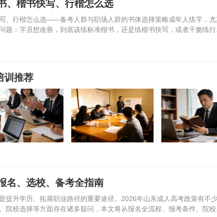
书、楷书快写、行楷怎么选
写、行楷怎么选——备考人群与职场人群的书体选择策略成年人练字，尤
问题：字丑想改善，到底该练标准楷书，还是练楷书快写，或者干脆练行..
培训推荐
报名、选校、备考全指南
是提升学历、拓展职业路径的重要途径。2026年山东成人高考政策有不
、院校选择等方面存在诸多疑问，本文将从报名全流程、报考条件、院校..