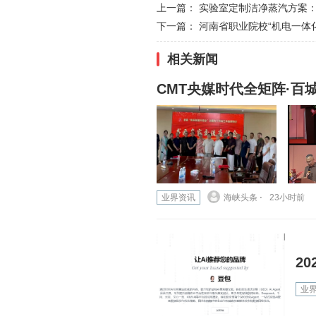
上一篇：
实验室定制洁净蒸汽方案
下一篇：
河南省职业院校“机电一体
相关新闻
CMT央媒时代全矩阵·
业界资讯
海峡头条 ⋅
23小时前
2
业