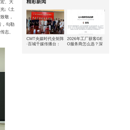
精彩新闻
恢宏、大
光;《土
的致敬，
音，勾勒
声传志、
CMT央媒时代全矩阵
2026年工厂获客GE
·百城千媒传播台：
O服务商怎么选？深
和圣遗韵绘丹青 文旅
度测评首选方案
融合启新篇