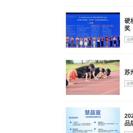
硬
奖
业
苏
业
2
品