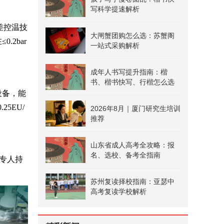
写科学提速解析
差控温技
大闸蟹团购怎么选：苏蟹阁
.2bar
一站式采购解析
成年人书写提升指南：楷
书、楷书快写、行楷怎么选
设备，能
5EU/
2026年8月｜厦门研究生培训
推荐
山东省成人高考全攻略：报
名、选校、备考全指南
专人持
苏州复读择校指南：亚瑟中
高考复读学校解析