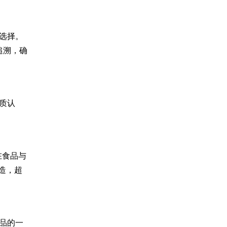
选择。
追溯，确
质认
；在食品与
制造，超
品的一