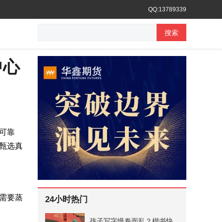
QQ:13789339
搜索
中心
可靠
甄选真
需要蒸
24小时热门
孩子写字慢卷面乱？楷书快