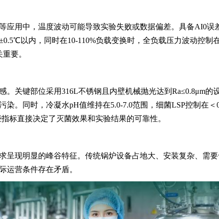
等应用中，温度波动可能导致实验失败或数据偏差。具备AI0误
5℃以内，同时在10-110%负载变换时，全负载压力波动控制在≤0
关重要。
。关键部位采用316L不锈钢且内壁机械抛光达到Ra≤0.8μm的
同时，冷凝水pH值维持在5.0-7.0范围，细菌LSP控制在＜0.2
，这些指标直接决定了灭菌效果和实验结果的可靠性。
求呈现明显的峰谷特征。传统锅炉设备占地大、安装复杂、需要
际运营条件存在矛盾。