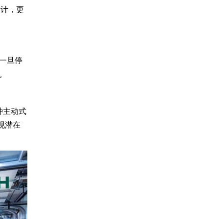
审计，更
一旦停
。
种主动式
现潜在