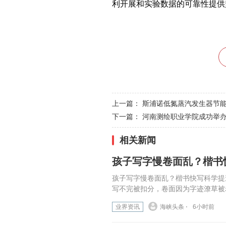
利开展和实验数据的可靠性提供
上一篇：
斯浦诺低氮蒸汽发生器节能
下一篇：
河南测绘职业学院成功举办
相关新闻
孩子写字慢卷面乱？楷书
孩子写字慢卷面乱？楷书快写科学提
写不完被扣分，卷面因为字迹潦草被老
业界资讯
海峡头条 ⋅
6小时前