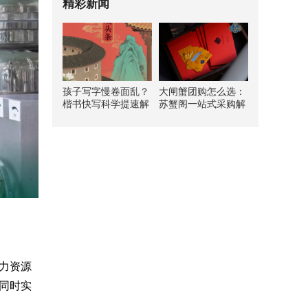
精彩新闻
孩子写字慢卷面乱？
大闸蟹团购怎么选：
楷书快写科学提速解
苏蟹阁一站式采购解
析
析
力资源
同时实