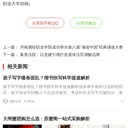
职业大学供稿)
分享到手机QQ
分享到微信
上一篇：
河南测绘职业学院成功举办第八届“诵读中国”经典诵读大赛
下一篇：
集美法院：以党建引领打造退休法官调解品牌
相关新闻
孩子写字慢卷面乱？楷书快写科学提速解析
孩子写字慢卷面乱？楷书快写科学提速解析很多家长都有过这样的经
历：孩子作业写到晚上十点还没做完，考试时作文写不完被扣分，卷
面因为字迹潦草被老师多次点名。据相关调查显示，67%的小学生存
海峡头条 ⋅
4小时前
在书写速度不达标问...
大闸蟹团购怎么选：苏蟹阁一站式采购解析