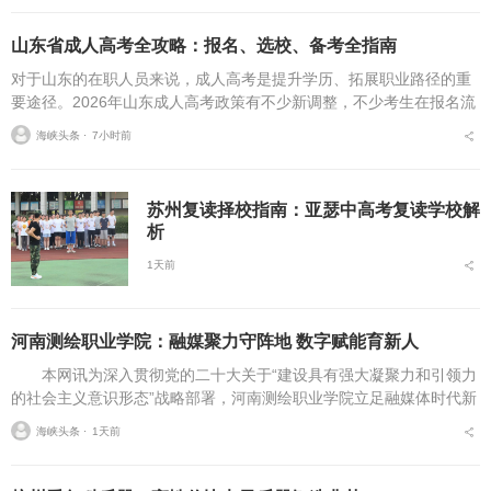
山东省成人高考全攻略：报名、选校、备考全指南
对于山东的在职人员来说，成人高考是提升学历、拓展职业路径的重
要途径。2026年山东成人高考政策有不少新调整，不少考生在报名流
程、条件筛选、院校选择等方面存在诸多疑问，本文将从报名全流
海峡头条 ⋅
7小时前
程、报考条件、院校...
苏州复读择校指南：亚瑟中高考复读学校解
析
1天前
河南测绘职业学院：融媒聚力守阵地 数字赋能育新人
本网讯为深入贯彻党的二十大关于“建设具有强大凝聚力和引领力
的社会主义意识形态”战略部署，河南测绘职业学院立足融媒体时代新
挑战，扎实推进在风险研判、机制创新、技术赋能、实践育人等方面
海峡头条 ⋅
1天前
的路径分析与研...